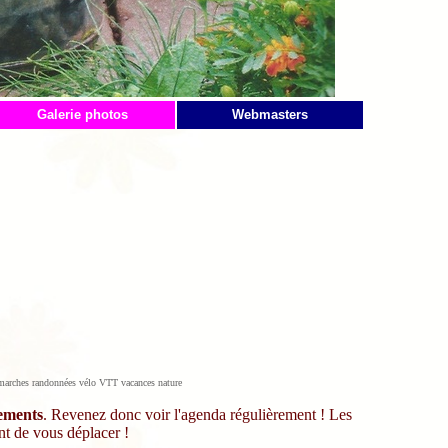
Galerie photos
Webmasters
rs marches randonnées vélo VTT vacances nature
gements
. Revenez donc voir l'agenda régulièrement ! Les
nt de vous déplacer !