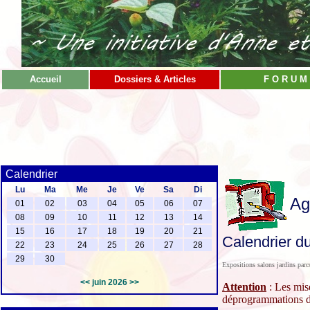
Accueil
Dossiers & Articles
F O R U M
Calendrier
Lu
Ma
Me
Je
Ve
Sa
Di
Ag
01
02
03
04
05
06
07
08
09
10
11
12
13
14
15
16
17
18
19
20
21
Calendrier du
22
23
24
25
26
27
28
29
30
Expositions salons jardins parc
<<
juin 2026
>>
Attention
: Les mise
déprogrammations de