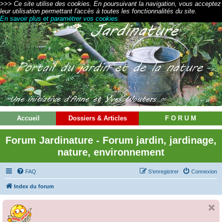
>>> Ce site utilise des cookies. En poursuivant la navigation, vous acceptez
leur utilisation permettant l'accès à toutes les fonctionnalités du site.
En savoir plus et paramétrer vos cookies
Accueil
Dossiers & Articles
F O R U M
Forum Jardinature - Forum jardin, jardinage,
nature, environnement
FAQ
S’enregistrer
Connexion
Index du forum