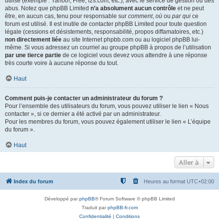
utilisé (exemple : Yahoo!, Free, f2s.com, etc.), avec le service de gestion ou des
abus. Notez que phpBB Limited
n’a absolument aucun contrôle
et ne peut
être, en aucun cas, tenu pour responsable sur
comment
,
où
ou
par qui
ce
forum est utilisé. Il est inutile de contacter phpBB Limited pour toute question
légale (cessions et désistements, responsabilité, propos diffamatoires, etc.)
non directement liée
au site Internet phpbb.com ou au logiciel phpBB lui-
même. Si vous adressez un courriel au groupe phpBB à propos de l’utilisation
par une tierce partie
de ce logiciel vous devez vous attendre à une réponse
très courte voire à aucune réponse du tout.
Haut
Comment puis-je contacter un administrateur du forum ?
Pour l’ensemble des utilisateurs du forum, vous pouvez utiliser le lien « Nous
contacter », si ce dernier a été activé par un administrateur.
Pour les membres du forum, vous pouvez également utiliser le lien « L’équipe
du forum ».
Haut
Aller à
Index du forum
Heures au format
UTC+02:00
Développé par
phpBB
® Forum Software © phpBB Limited
Traduit par
phpBB-fr.com
Confidentialité
|
Conditions