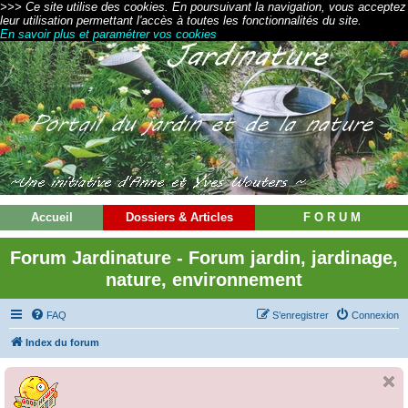
>>> Ce site utilise des cookies. En poursuivant la navigation, vous acceptez
leur utilisation permettant l'accès à toutes les fonctionnalités du site.
En savoir plus et paramétrer vos cookies
Accueil
Dossiers & Articles
F O R U M
Forum Jardinature - Forum jardin, jardinage,
nature, environnement
FAQ
S’enregistrer
Connexion
Index du forum