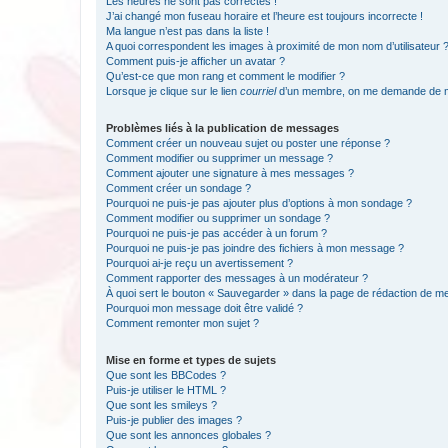
Les heures ne sont pas correctes !
J’ai changé mon fuseau horaire et l’heure est toujours incorrecte !
Ma langue n’est pas dans la liste !
A quoi correspondent les images à proximité de mon nom d’utilisateur 
Comment puis-je afficher un avatar ?
Qu’est-ce que mon rang et comment le modifier ?
Lorsque je clique sur le lien
courriel
d’un membre, on me demande de m
Problèmes liés à la publication de messages
Comment créer un nouveau sujet ou poster une réponse ?
Comment modifier ou supprimer un message ?
Comment ajouter une signature à mes messages ?
Comment créer un sondage ?
Pourquoi ne puis-je pas ajouter plus d’options à mon sondage ?
Comment modifier ou supprimer un sondage ?
Pourquoi ne puis-je pas accéder à un forum ?
Pourquoi ne puis-je pas joindre des fichiers à mon message ?
Pourquoi ai-je reçu un avertissement ?
Comment rapporter des messages à un modérateur ?
À quoi sert le bouton « Sauvegarder » dans la page de rédaction de 
Pourquoi mon message doit être validé ?
Comment remonter mon sujet ?
Mise en forme et types de sujets
Que sont les BBCodes ?
Puis-je utiliser le HTML ?
Que sont les smileys ?
Puis-je publier des images ?
Que sont les annonces globales ?