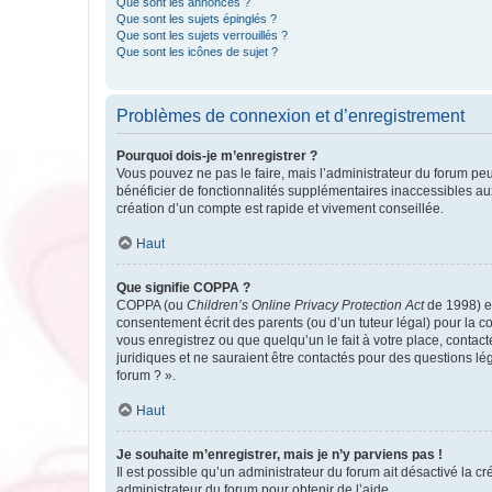
Que sont les annonces ?
Que sont les sujets épinglés ?
Que sont les sujets verrouillés ?
Que sont les icônes de sujet ?
Problèmes de connexion et d’enregistrement
Pourquoi dois-je m’enregistrer ?
Vous pouvez ne pas le faire, mais l’administrateur du forum peu
bénéficier de fonctionnalités supplémentaires inaccessibles au
création d’un compte est rapide et vivement conseillée.
Haut
Que signifie COPPA ?
COPPA (ou
Children’s Online Privacy Protection Act
de 1998) es
consentement écrit des parents (ou d’un tuteur légal) pour la c
vous enregistrez ou que quelqu’un le fait à votre place, contac
juridiques et ne sauraient être contactés pour des questions lé
forum ? ».
Haut
Je souhaite m’enregistrer, mais je n’y parviens pas !
Il est possible qu’un administrateur du forum ait désactivé la c
administrateur du forum pour obtenir de l’aide.