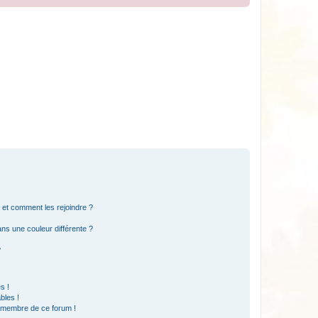
s et comment les rejoindre ?
s une couleur différente ?
?
s !
bles !
n membre de ce forum !