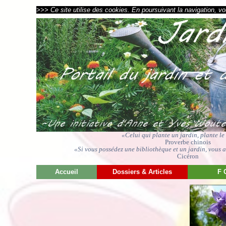
>>> Ce site utilise des cookies. En poursuivant la navigation, vou
«Celui qui plante un jardin, plante l
Proverbe chinois
«Si vous possédez une bibliothèque et un jardin, vous av
Cicéron
Accueil
Dossiers & Articles
F 