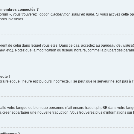
s membres connectés ?
forum », vous trouverez l’option
Cacher mon statut en ligne
. Si vous activez cette o
es invisibles.
ifférent de celui dans lequel vous êtes. Dans ce cas, accédez au
panneau de l’utilisa
ney, etc.). Notez que la modification du fuseau horaire, comme la plupart des para
ecte !
aire et que l’heure est toujours incorrecte, il se peut que le serveur ne soit pas à
installé votre langue ou bien que personne n’ait encore traduit phpBB dans votre l
s à créer et partager une nouvelle traduction. Vous trouverez plus d’informations sur l
tilisateur ?