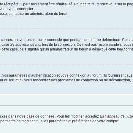
 récupéré, il peut facilement être réinitialisé. Pour ce faire, rendez vous sur la p
uveau vous connecter.
passe, contactez un administrateur du forum.
e connexion, vous ne resterez connecté que pendant une durée déterminée. Cela em
la case
Se souvenir de moi
lors de la connexion. Ce n’est pas recommandé si vous u
s cette case, cela signifie qu’un administrateur du forum a désactivé cette fonctionna
os paramètres d’authentification et votre connexion au forum. Ils fournissent aussi
teur du forum. Si vous rencontrez des problèmes de connexion ou de déconnexion, l
ockés dans notre base de données. Pour les modifier, accédez au
Panneau de l’util
 permettra de modifier tous les paramètres et préférences de votre compte.