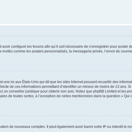
t avoir configuré les forums afin qu’il soit nécessaire de s’enregistrer pour poster
x invités comme les avatars personnalisés, la messagerie privée, l’envoi de courri
t une loi aux États-Unis qui dit que les sites Internet pouvant recueillir des infor
ollecte de ces informations permettant d’identifier un mineur de moins de 13 ans. S
tez un conseiller juridique pour obtenir son avis. Notez que phpBB Limited et les pr
gales de toutes sortes, à l’exception de celles mentionnées dans la question « Qui
réation de nouveaux comptes. Il peut également avoir banni votre IP ou interdit le no