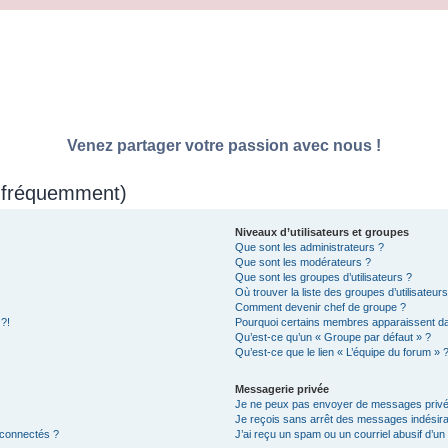
Venez partager votre passion avec nous !
s fréquemment)
Niveaux d’utilisateurs et groupes
Que sont les administrateurs ?
Que sont les modérateurs ?
Que sont les groupes d’utilisateurs ?
Où trouver la liste des groupes d’utilisateur
Comment devenir chef de groupe ?
 ?!
Pourquoi certains membres apparaissent dan
Qu’est-ce qu’un « Groupe par défaut » ?
Qu’est-ce que le lien « L’équipe du forum » 
Messagerie privée
Je ne peux pas envoyer de messages privé
Je reçois sans arrêt des messages indésira
 connectés ?
J’ai reçu un spam ou un courriel abusif d’u