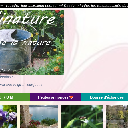
s acceptez leur utilisation permettant l'accès à toutes les fonctionnalités du 
e bonheur.»
ez tout ce qu’il vous faut.»
O R U M
Petites annonces
Bourse d'échanges