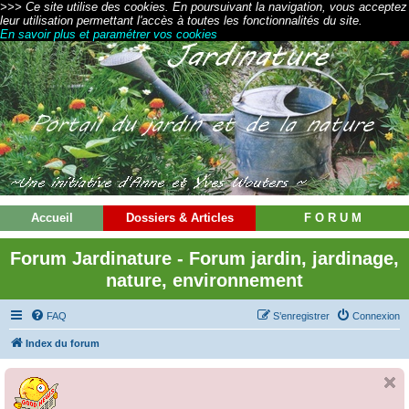
>>> Ce site utilise des cookies. En poursuivant la navigation, vous acceptez
leur utilisation permettant l'accès à toutes les fonctionnalités du site.
En savoir plus et paramétrer vos cookies
Accueil
Dossiers & Articles
F O R U M
Forum Jardinature - Forum jardin, jardinage,
nature, environnement
FAQ
S’enregistrer
Connexion
Index du forum