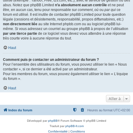
utilisé (exemple : Yahoo!, Free, f2s.com, etc.), avec le service de gestion ou des
abus. Notez que phpBB Limited
n’a absolument aucun contrôle
et ne peut
être, en aucun cas, tenu pour responsable sur
comment
,
où
ou
par qui
ce
forum est utilisé. Il est inutile de contacter phpBB Limited pour toute question
légale (cessions et désistements, responsabilité, propos diffamatoires, etc.)
non directement liée
au site Internet phpbb.com ou au logiciel phpBB lui-
même. Si vous adressez un courriel au groupe phpBB à propos de l’utilisation
par une tierce partie
de ce logiciel vous devez vous attendre à une réponse
très courte voire à aucune réponse du tout.
Haut
Comment puis-je contacter un administrateur du forum ?
Pour l’ensemble des utilisateurs du forum, vous pouvez utiliser le lien « Nous
contacter », si ce dernier a été activé par un administrateur.
Pour les membres du forum, vous pouvez également utiliser le lien « L’équipe
du forum ».
Haut
Aller à
Index du forum
Heures au format
UTC+02:00
Développé par
phpBB
® Forum Software © phpBB Limited
Traduit par
phpBB-fr.com
Confidentialité
|
Conditions