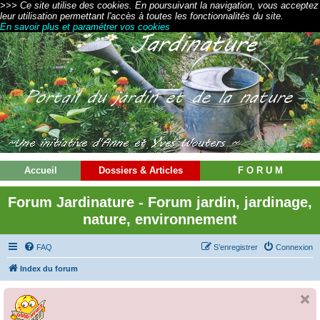
>>> Ce site utilise des cookies. En poursuivant la navigation, vous acceptez
leur utilisation permettant l'accès à toutes les fonctionnalités du site.
En savoir plus et paramétrer vos cookies
Accueil
Dossiers & Articles
F O R U M
Forum Jardinature - Forum jardin, jardinage,
nature, environnement
FAQ
S’enregistrer
Connexion
Index du forum