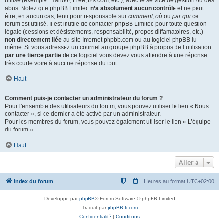
utilisé (exemple : Yahoo!, Free, f2s.com, etc.), avec le service de gestion ou des
abus. Notez que phpBB Limited
n’a absolument aucun contrôle
et ne peut
être, en aucun cas, tenu pour responsable sur
comment
,
où
ou
par qui
ce
forum est utilisé. Il est inutile de contacter phpBB Limited pour toute question
légale (cessions et désistements, responsabilité, propos diffamatoires, etc.)
non directement liée
au site Internet phpbb.com ou au logiciel phpBB lui-
même. Si vous adressez un courriel au groupe phpBB à propos de l’utilisation
par une tierce partie
de ce logiciel vous devez vous attendre à une réponse
très courte voire à aucune réponse du tout.
Haut
Comment puis-je contacter un administrateur du forum ?
Pour l’ensemble des utilisateurs du forum, vous pouvez utiliser le lien « Nous
contacter », si ce dernier a été activé par un administrateur.
Pour les membres du forum, vous pouvez également utiliser le lien « L’équipe
du forum ».
Haut
Aller à
Index du forum
Heures au format
UTC+02:00
Développé par
phpBB
® Forum Software © phpBB Limited
Traduit par
phpBB-fr.com
Confidentialité
|
Conditions