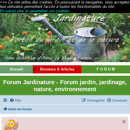
>>> Ce site utilise des cookies. En poursuivant la navigation, vous acceptez
leur utilisation permettant l'accès à toutes les fonctionnalités du site.
En savoir plus et paramétrer vos cookies
Accueil
Dossiers & Articles
F O R U M
Forum Jardinature - Forum jardin, jardinage,
nature, environnement
FAQ
S’enregistrer
Connexion
Index du forum