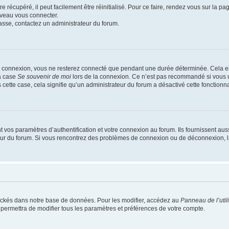
 récupéré, il peut facilement être réinitialisé. Pour ce faire, rendez vous sur la p
uveau vous connecter.
passe, contactez un administrateur du forum.
e connexion, vous ne resterez connecté que pendant une durée déterminée. Cela em
la case
Se souvenir de moi
lors de la connexion. Ce n’est pas recommandé si vous u
s cette case, cela signifie qu’un administrateur du forum a désactivé cette fonctionna
os paramètres d’authentification et votre connexion au forum. Ils fournissent aussi
teur du forum. Si vous rencontrez des problèmes de connexion ou de déconnexion, l
ockés dans notre base de données. Pour les modifier, accédez au
Panneau de l’util
 permettra de modifier tous les paramètres et préférences de votre compte.