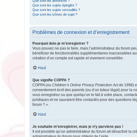
Que sont les annonces ?
Que sont les sujets épinglés ?
Que sont les sujets verrouillés ?
Que sont les icônes de sujet ?
Problèmes de connexion et d’enregistrement
Pourquoi dois-je m’enregistrer ?
Vous pouvez ne pas le faire, mais l’administrateur du forum peu
bénéficier de fonctionnalités supplémentaires inaccessibles au
création d’un compte est rapide et vivement conseillée.
Haut
Que signifie COPPA ?
COPPA (ou
Children’s Online Privacy Protection Act
de 1998) es
consentement écrit des parents (ou d’un tuteur légal) pour la c
vous enregistrez ou que quelqu’un le fait à votre place, contac
juridiques et ne sauraient être contactés pour des questions lé
forum ? ».
Haut
Je souhaite m’enregistrer, mais je n’y parviens pas !
Il est possible qu’un administrateur du forum ait désactivé la c
administrateur du forum pour obtenir de l’aide.