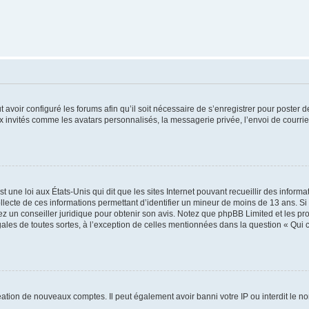
t avoir configuré les forums afin qu’il soit nécessaire de s’enregistrer pour poster
x invités comme les avatars personnalisés, la messagerie privée, l’envoi de courri
t une loi aux États-Unis qui dit que les sites Internet pouvant recueillir des infor
ollecte de ces informations permettant d’identifier un mineur de moins de 13 ans. S
tez un conseiller juridique pour obtenir son avis. Notez que phpBB Limited et les pr
gales de toutes sortes, à l’exception de celles mentionnées dans la question « Qui
réation de nouveaux comptes. Il peut également avoir banni votre IP ou interdit le no