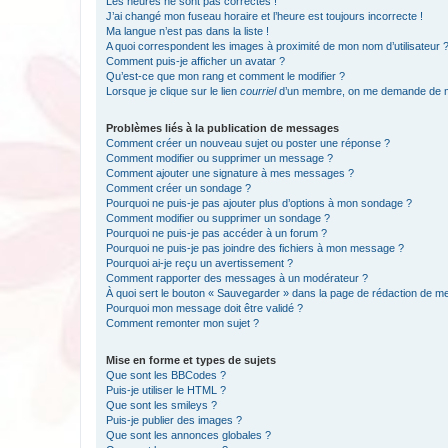
Les heures ne sont pas correctes !
J’ai changé mon fuseau horaire et l’heure est toujours incorrecte !
Ma langue n’est pas dans la liste !
A quoi correspondent les images à proximité de mon nom d’utilisateur 
Comment puis-je afficher un avatar ?
Qu’est-ce que mon rang et comment le modifier ?
Lorsque je clique sur le lien
courriel
d’un membre, on me demande de m
Problèmes liés à la publication de messages
Comment créer un nouveau sujet ou poster une réponse ?
Comment modifier ou supprimer un message ?
Comment ajouter une signature à mes messages ?
Comment créer un sondage ?
Pourquoi ne puis-je pas ajouter plus d’options à mon sondage ?
Comment modifier ou supprimer un sondage ?
Pourquoi ne puis-je pas accéder à un forum ?
Pourquoi ne puis-je pas joindre des fichiers à mon message ?
Pourquoi ai-je reçu un avertissement ?
Comment rapporter des messages à un modérateur ?
À quoi sert le bouton « Sauvegarder » dans la page de rédaction de 
Pourquoi mon message doit être validé ?
Comment remonter mon sujet ?
Mise en forme et types de sujets
Que sont les BBCodes ?
Puis-je utiliser le HTML ?
Que sont les smileys ?
Puis-je publier des images ?
Que sont les annonces globales ?