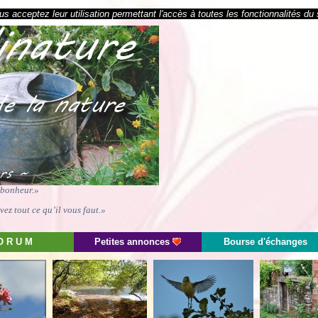
s acceptez leur utilisation permettant l'accès à toutes les fonctionnalités du 
e bonheur.»
ez tout ce qu’il vous faut.»
O R U M
Petites annonces
Bourse d'échanges