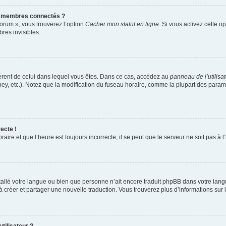
s membres connectés ?
forum », vous trouverez l’option
Cacher mon statut en ligne
. Si vous activez cette o
es invisibles.
ifférent de celui dans lequel vous êtes. Dans ce cas, accédez au
panneau de l’utilisa
ney, etc.). Notez que la modification du fuseau horaire, comme la plupart des para
ecte !
aire et que l’heure est toujours incorrecte, il se peut que le serveur ne soit pas à
installé votre langue ou bien que personne n’ait encore traduit phpBB dans votre l
s à créer et partager une nouvelle traduction. Vous trouverez plus d’informations sur l
tilisateur ?