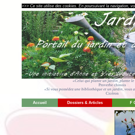
>>> Ce site utilise des cookies. En poursuivant la navigation, vou
«Celui qui plante un jardin, plante l
Proverbe chinois
«Si vous possédez une bibliothèque et un jardin, vous av
Cicéron
Accueil
Dossiers & Articles
F 