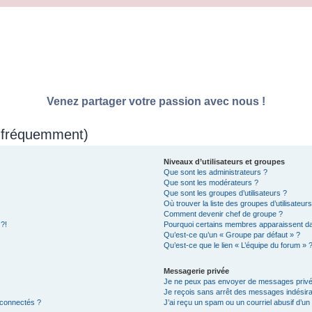
Venez partager votre passion avec nous !
s fréquemment)
Niveaux d’utilisateurs et groupes
Que sont les administrateurs ?
Que sont les modérateurs ?
Que sont les groupes d’utilisateurs ?
Où trouver la liste des groupes d’utilisateur
Comment devenir chef de groupe ?
 ?!
Pourquoi certains membres apparaissent dan
Qu’est-ce qu’un « Groupe par défaut » ?
Qu’est-ce que le lien « L’équipe du forum » 
Messagerie privée
Je ne peux pas envoyer de messages privé
Je reçois sans arrêt des messages indésira
 connectés ?
J’ai reçu un spam ou un courriel abusif d’u