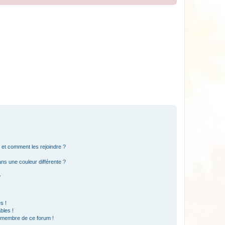
s et comment les rejoindre ?
s une couleur différente ?
?
s !
bles !
n membre de ce forum !