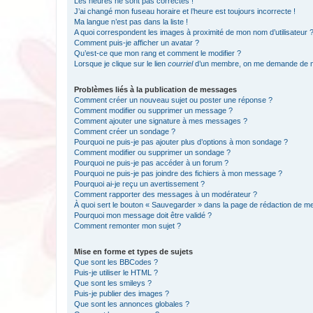
Les heures ne sont pas correctes !
J’ai changé mon fuseau horaire et l’heure est toujours incorrecte !
Ma langue n’est pas dans la liste !
A quoi correspondent les images à proximité de mon nom d’utilisateur 
Comment puis-je afficher un avatar ?
Qu’est-ce que mon rang et comment le modifier ?
Lorsque je clique sur le lien
courriel
d’un membre, on me demande de m
Problèmes liés à la publication de messages
Comment créer un nouveau sujet ou poster une réponse ?
Comment modifier ou supprimer un message ?
Comment ajouter une signature à mes messages ?
Comment créer un sondage ?
Pourquoi ne puis-je pas ajouter plus d’options à mon sondage ?
Comment modifier ou supprimer un sondage ?
Pourquoi ne puis-je pas accéder à un forum ?
Pourquoi ne puis-je pas joindre des fichiers à mon message ?
Pourquoi ai-je reçu un avertissement ?
Comment rapporter des messages à un modérateur ?
À quoi sert le bouton « Sauvegarder » dans la page de rédaction de 
Pourquoi mon message doit être validé ?
Comment remonter mon sujet ?
Mise en forme et types de sujets
Que sont les BBCodes ?
Puis-je utiliser le HTML ?
Que sont les smileys ?
Puis-je publier des images ?
Que sont les annonces globales ?