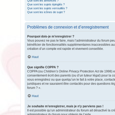
Que sont les annonces ?
Que sont les sujets épinglés ?
Que sont les sujets verrouillés ?
Que sont les icônes de sujet ?
Problèmes de connexion et d’enregistrement
Pourquoi dois-je m’enregistrer ?
Vous pouvez ne pas le faire, mais l’administrateur du forum peu
bénéficier de fonctionnalités supplémentaires inaccessibles au
création d’un compte est rapide et vivement conseillée.
Haut
Que signifie COPPA ?
COPPA (ou
Children’s Online Privacy Protection Act
de 1998) es
consentement écrit des parents (ou d’un tuteur légal) pour la c
vous enregistrez ou que quelqu’un le fait à votre place, contac
juridiques et ne sauraient être contactés pour des questions lé
forum ? ».
Haut
Je souhaite m’enregistrer, mais je n’y parviens pas !
Il est possible qu’un administrateur du forum ait désactivé la c
administrateur du forum pour obtenir de l’aide.