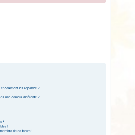
s et comment les rejoindre ?
s une couleur différente ?
?
s !
bles !
n membre de ce forum !