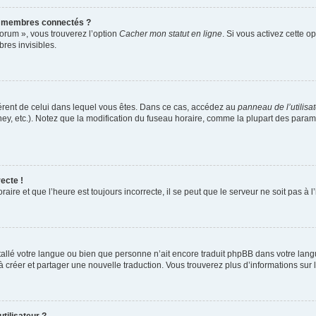
s membres connectés ?
forum », vous trouverez l’option
Cacher mon statut en ligne
. Si vous activez cette o
es invisibles.
ifférent de celui dans lequel vous êtes. Dans ce cas, accédez au
panneau de l’utilisa
ney, etc.). Notez que la modification du fuseau horaire, comme la plupart des para
ecte !
aire et que l’heure est toujours incorrecte, il se peut que le serveur ne soit pas à
installé votre langue ou bien que personne n’ait encore traduit phpBB dans votre l
s à créer et partager une nouvelle traduction. Vous trouverez plus d’informations sur l
tilisateur ?