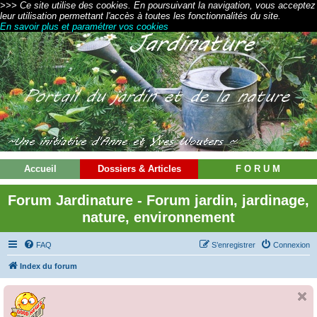
>>> Ce site utilise des cookies. En poursuivant la navigation, vous acceptez
leur utilisation permettant l'accès à toutes les fonctionnalités du site.
En savoir plus et paramétrer vos cookies
Accueil
Dossiers & Articles
F O R U M
Forum Jardinature - Forum jardin, jardinage,
nature, environnement
FAQ
S’enregistrer
Connexion
Index du forum