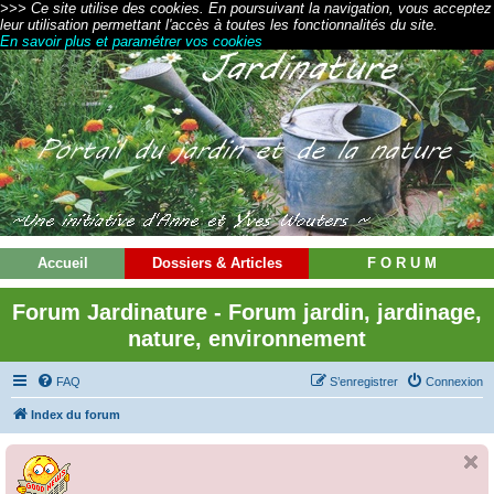
>>> Ce site utilise des cookies. En poursuivant la navigation, vous acceptez
leur utilisation permettant l'accès à toutes les fonctionnalités du site.
En savoir plus et paramétrer vos cookies
Accueil
Dossiers & Articles
F O R U M
Forum Jardinature - Forum jardin, jardinage,
nature, environnement
FAQ
S’enregistrer
Connexion
Index du forum