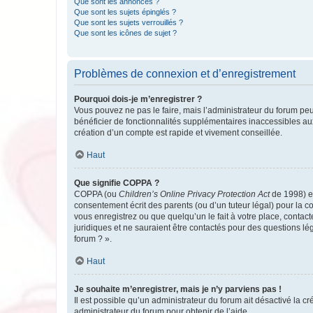
Que sont les annonces ?
Que sont les sujets épinglés ?
Que sont les sujets verrouillés ?
Que sont les icônes de sujet ?
Problèmes de connexion et d’enregistrement
Pourquoi dois-je m’enregistrer ?
Vous pouvez ne pas le faire, mais l’administrateur du forum peu
bénéficier de fonctionnalités supplémentaires inaccessibles au
création d’un compte est rapide et vivement conseillée.
Haut
Que signifie COPPA ?
COPPA (ou
Children’s Online Privacy Protection Act
de 1998) es
consentement écrit des parents (ou d’un tuteur légal) pour la c
vous enregistrez ou que quelqu’un le fait à votre place, contac
juridiques et ne sauraient être contactés pour des questions lé
forum ? ».
Haut
Je souhaite m’enregistrer, mais je n’y parviens pas !
Il est possible qu’un administrateur du forum ait désactivé la c
administrateur du forum pour obtenir de l’aide.