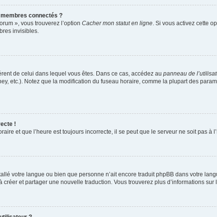
s membres connectés ?
forum », vous trouverez l’option
Cacher mon statut en ligne
. Si vous activez cette o
es invisibles.
ifférent de celui dans lequel vous êtes. Dans ce cas, accédez au
panneau de l’utilisa
ney, etc.). Notez que la modification du fuseau horaire, comme la plupart des para
ecte !
aire et que l’heure est toujours incorrecte, il se peut que le serveur ne soit pas à
installé votre langue ou bien que personne n’ait encore traduit phpBB dans votre l
s à créer et partager une nouvelle traduction. Vous trouverez plus d’informations sur l
tilisateur ?