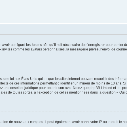
t avoir configuré les forums afin qu’il soit nécessaire de s’enregistrer pour poster
x invités comme les avatars personnalisés, la messagerie privée, l’envoi de courri
t une loi aux États-Unis qui dit que les sites Internet pouvant recueillir des infor
ollecte de ces informations permettant d’identifier un mineur de moins de 13 ans. S
tez un conseiller juridique pour obtenir son avis. Notez que phpBB Limited et les pr
gales de toutes sortes, à l’exception de celles mentionnées dans la question « Qui
réation de nouveaux comptes. Il peut également avoir banni votre IP ou interdit le no