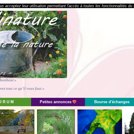
s acceptez leur utilisation permettant l'accès à toutes les fonctionnalités du 
e bonheur.»
ez tout ce qu’il vous faut.»
O R U M
Petites annonces
Bourse d'échanges