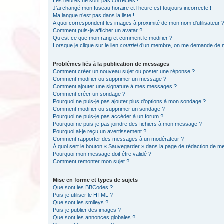
Les heures ne sont pas correctes !
J’ai changé mon fuseau horaire et l’heure est toujours incorrecte !
Ma langue n’est pas dans la liste !
A quoi correspondent les images à proximité de mon nom d’utilisateur 
Comment puis-je afficher un avatar ?
Qu’est-ce que mon rang et comment le modifier ?
Lorsque je clique sur le lien
courriel
d’un membre, on me demande de m
Problèmes liés à la publication de messages
Comment créer un nouveau sujet ou poster une réponse ?
Comment modifier ou supprimer un message ?
Comment ajouter une signature à mes messages ?
Comment créer un sondage ?
Pourquoi ne puis-je pas ajouter plus d’options à mon sondage ?
Comment modifier ou supprimer un sondage ?
Pourquoi ne puis-je pas accéder à un forum ?
Pourquoi ne puis-je pas joindre des fichiers à mon message ?
Pourquoi ai-je reçu un avertissement ?
Comment rapporter des messages à un modérateur ?
À quoi sert le bouton « Sauvegarder » dans la page de rédaction de 
Pourquoi mon message doit être validé ?
Comment remonter mon sujet ?
Mise en forme et types de sujets
Que sont les BBCodes ?
Puis-je utiliser le HTML ?
Que sont les smileys ?
Puis-je publier des images ?
Que sont les annonces globales ?