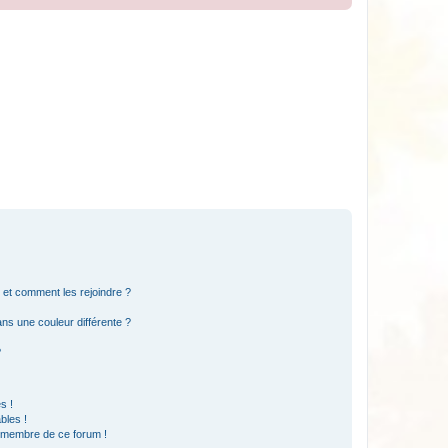
s et comment les rejoindre ?
s une couleur différente ?
?
s !
bles !
n membre de ce forum !