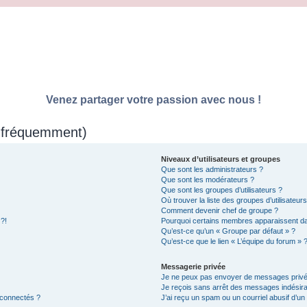
Venez partager votre passion avec nous !
s fréquemment)
Niveaux d’utilisateurs et groupes
Que sont les administrateurs ?
Que sont les modérateurs ?
Que sont les groupes d’utilisateurs ?
Où trouver la liste des groupes d’utilisateur
Comment devenir chef de groupe ?
 ?!
Pourquoi certains membres apparaissent dan
Qu’est-ce qu’un « Groupe par défaut » ?
Qu’est-ce que le lien « L’équipe du forum » 
Messagerie privée
Je ne peux pas envoyer de messages privé
Je reçois sans arrêt des messages indésira
 connectés ?
J’ai reçu un spam ou un courriel abusif d’u