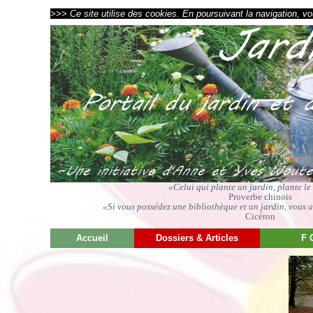
>>> Ce site utilise des cookies. En poursuivant la navigation, vou
«Celui qui plante un jardin, plante l
Proverbe chinois
«Si vous possédez une bibliothèque et un jardin, vous av
Cicéron
Accueil
Dossiers & Articles
F 