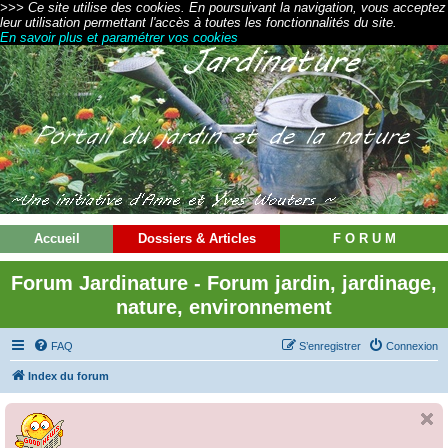
>>> Ce site utilise des cookies. En poursuivant la navigation, vous acceptez
leur utilisation permettant l'accès à toutes les fonctionnalités du site.
En savoir plus et paramétrer vos cookies
Accueil
Dossiers & Articles
F O R U M
Forum Jardinature - Forum jardin, jardinage,
nature, environnement
FAQ
S’enregistrer
Connexion
Index du forum