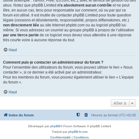
utilisé (exemple : Yahoo!, Free, f2s.com, etc.), avec le service de gestion ou des
abus. Notez que phpBB Limited
n’a absolument aucun contrôle
et ne peut
être, en aucun cas, tenu pour responsable sur
comment
,
où
ou
par qui
ce
forum est utilisé. Il est inutile de contacter phpBB Limited pour toute question
légale (cessions et désistements, responsabilité, propos diffamatoires, etc.)
non directement liée
au site Internet phpbb.com ou au logiciel phpBB lui-
même. Si vous adressez un courriel au groupe phpBB à propos de l’utilisation
par une tierce partie
de ce logiciel vous devez vous attendre à une réponse
très courte voire à aucune réponse du tout.
Haut
Comment puis-je contacter un administrateur du forum ?
Pour l’ensemble des utilisateurs du forum, vous pouvez utiliser le lien « Nous
contacter », si ce dernier a été activé par un administrateur.
Pour les membres du forum, vous pouvez également utiliser le lien « L’équipe
du forum ».
Haut
Aller à
Index du forum
Heures au format
UTC+02:00
Développé par
phpBB
® Forum Software © phpBB Limited
Traduit par
phpBB-fr.com
Confidentialité
|
Conditions