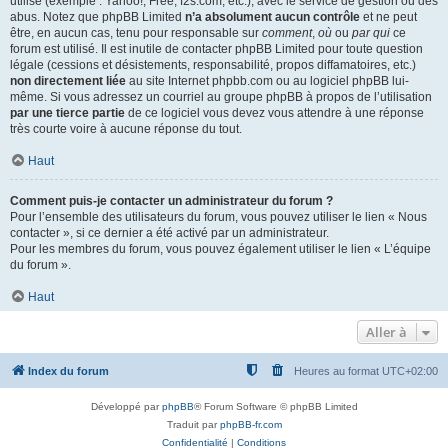
utilisé (exemple : Yahoo!, Free, f2s.com, etc.), avec le service de gestion ou des
abus. Notez que phpBB Limited
n’a absolument aucun contrôle
et ne peut
être, en aucun cas, tenu pour responsable sur
comment
,
où
ou
par qui
ce
forum est utilisé. Il est inutile de contacter phpBB Limited pour toute question
légale (cessions et désistements, responsabilité, propos diffamatoires, etc.)
non directement liée
au site Internet phpbb.com ou au logiciel phpBB lui-
même. Si vous adressez un courriel au groupe phpBB à propos de l’utilisation
par une tierce partie
de ce logiciel vous devez vous attendre à une réponse
très courte voire à aucune réponse du tout.
Haut
Comment puis-je contacter un administrateur du forum ?
Pour l’ensemble des utilisateurs du forum, vous pouvez utiliser le lien « Nous
contacter », si ce dernier a été activé par un administrateur.
Pour les membres du forum, vous pouvez également utiliser le lien « L’équipe
du forum ».
Haut
Aller à
Index du forum
Heures au format
UTC+02:00
Développé par
phpBB
® Forum Software © phpBB Limited
Traduit par
phpBB-fr.com
Confidentialité
|
Conditions