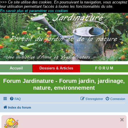
>>> Ce site utilise des cookies. En poursuivant la navigation, vous acceptez
leur utilisation permettant l'accès à toutes les fonctionnalités du site.
En savoir plus et paramétrer vos cookies
Accueil
Dossiers & Articles
F O R U M
Forum Jardinature - Forum jardin, jardinage,
nature, environnement
FAQ
S’enregistrer
Connexion
Index du forum