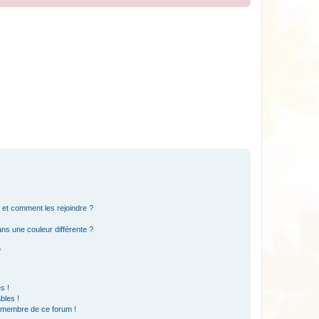
s et comment les rejoindre ?
s une couleur différente ?
?
s !
bles !
n membre de ce forum !