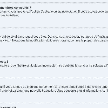
s membres connectés ?
forum », vous trouverez l’option
Cacher mon statut en ligne
. Si vous activez cette o
es invisibles.
ifférent de celui dans lequel vous êtes. Dans ce cas, accédez au
panneau de l’utilisa
ney, etc.). Notez que la modification du fuseau horaire, comme la plupart des para
ecte !
aire et que l’heure est toujours incorrecte, il se peut que le serveur ne soit pas à
installé votre langue ou bien que personne n’ait encore traduit phpBB dans votre l
s à créer et partager une nouvelle traduction. Vous trouverez plus d’informations sur l
tilisateur ?