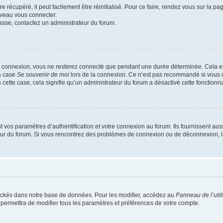
 récupéré, il peut facilement être réinitialisé. Pour ce faire, rendez vous sur la p
uveau vous connecter.
passe, contactez un administrateur du forum.
e connexion, vous ne resterez connecté que pendant une durée déterminée. Cela em
la case
Se souvenir de moi
lors de la connexion. Ce n’est pas recommandé si vous u
s cette case, cela signifie qu’un administrateur du forum a désactivé cette fonctionna
os paramètres d’authentification et votre connexion au forum. Ils fournissent aussi
teur du forum. Si vous rencontrez des problèmes de connexion ou de déconnexion, l
ockés dans notre base de données. Pour les modifier, accédez au
Panneau de l’util
 permettra de modifier tous les paramètres et préférences de votre compte.