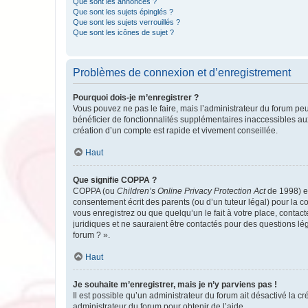
Que sont les annonces ?
Que sont les sujets épinglés ?
Que sont les sujets verrouillés ?
Que sont les icônes de sujet ?
Problèmes de connexion et d’enregistrement
Pourquoi dois-je m’enregistrer ?
Vous pouvez ne pas le faire, mais l’administrateur du forum peu
bénéficier de fonctionnalités supplémentaires inaccessibles au
création d’un compte est rapide et vivement conseillée.
Haut
Que signifie COPPA ?
COPPA (ou
Children’s Online Privacy Protection Act
de 1998) es
consentement écrit des parents (ou d’un tuteur légal) pour la c
vous enregistrez ou que quelqu’un le fait à votre place, contac
juridiques et ne sauraient être contactés pour des questions lé
forum ? ».
Haut
Je souhaite m’enregistrer, mais je n’y parviens pas !
Il est possible qu’un administrateur du forum ait désactivé la c
administrateur du forum pour obtenir de l’aide.