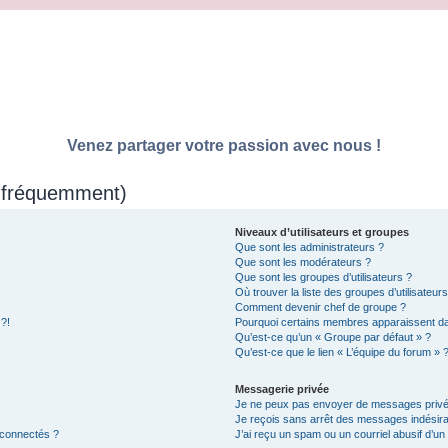
Venez partager votre passion avec nous !
s fréquemment)
Niveaux d’utilisateurs et groupes
Que sont les administrateurs ?
Que sont les modérateurs ?
Que sont les groupes d’utilisateurs ?
Où trouver la liste des groupes d’utilisateur
Comment devenir chef de groupe ?
 ?!
Pourquoi certains membres apparaissent dan
Qu’est-ce qu’un « Groupe par défaut » ?
Qu’est-ce que le lien « L’équipe du forum » 
Messagerie privée
Je ne peux pas envoyer de messages privé
Je reçois sans arrêt des messages indésira
 connectés ?
J’ai reçu un spam ou un courriel abusif d’u