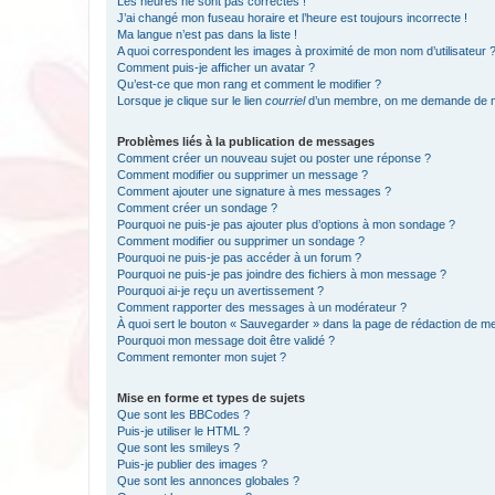
Les heures ne sont pas correctes !
J’ai changé mon fuseau horaire et l’heure est toujours incorrecte !
Ma langue n’est pas dans la liste !
A quoi correspondent les images à proximité de mon nom d’utilisateur 
Comment puis-je afficher un avatar ?
Qu’est-ce que mon rang et comment le modifier ?
Lorsque je clique sur le lien
courriel
d’un membre, on me demande de m
Problèmes liés à la publication de messages
Comment créer un nouveau sujet ou poster une réponse ?
Comment modifier ou supprimer un message ?
Comment ajouter une signature à mes messages ?
Comment créer un sondage ?
Pourquoi ne puis-je pas ajouter plus d’options à mon sondage ?
Comment modifier ou supprimer un sondage ?
Pourquoi ne puis-je pas accéder à un forum ?
Pourquoi ne puis-je pas joindre des fichiers à mon message ?
Pourquoi ai-je reçu un avertissement ?
Comment rapporter des messages à un modérateur ?
À quoi sert le bouton « Sauvegarder » dans la page de rédaction de 
Pourquoi mon message doit être validé ?
Comment remonter mon sujet ?
Mise en forme et types de sujets
Que sont les BBCodes ?
Puis-je utiliser le HTML ?
Que sont les smileys ?
Puis-je publier des images ?
Que sont les annonces globales ?