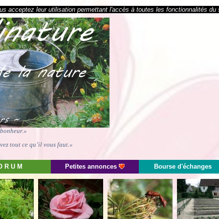
s acceptez leur utilisation permettant l'accès à toutes les fonctionnalités du 
e bonheur.»
ez tout ce qu’il vous faut.»
O R U M
Petites annonces
Bourse d'échanges