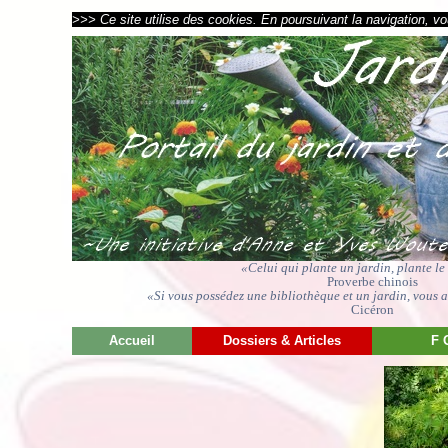
>>> Ce site utilise des cookies. En poursuivant la navigation, vou
«Celui qui plante un jardin, plante l
Proverbe chinois
«Si vous possédez une bibliothèque et un jardin, vous av
Cicéron
Accueil
Dossiers & Articles
F 