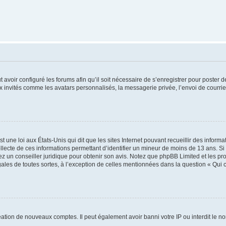
t avoir configuré les forums afin qu’il soit nécessaire de s’enregistrer pour poster
x invités comme les avatars personnalisés, la messagerie privée, l’envoi de courri
t une loi aux États-Unis qui dit que les sites Internet pouvant recueillir des infor
ollecte de ces informations permettant d’identifier un mineur de moins de 13 ans. S
tez un conseiller juridique pour obtenir son avis. Notez que phpBB Limited et les pr
gales de toutes sortes, à l’exception de celles mentionnées dans la question « Qui
réation de nouveaux comptes. Il peut également avoir banni votre IP ou interdit le no