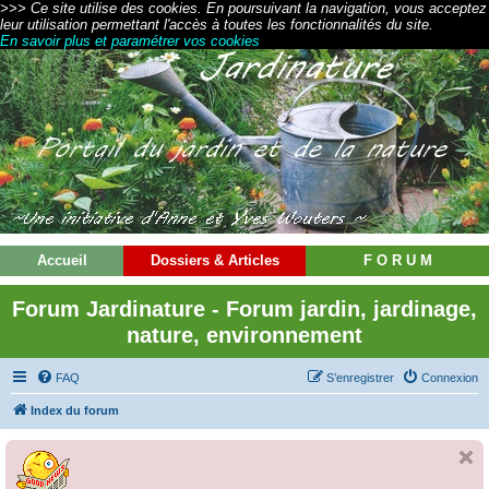
>>> Ce site utilise des cookies. En poursuivant la navigation, vous acceptez
leur utilisation permettant l'accès à toutes les fonctionnalités du site.
En savoir plus et paramétrer vos cookies
Accueil
Dossiers & Articles
F O R U M
Forum Jardinature - Forum jardin, jardinage,
nature, environnement
FAQ
S’enregistrer
Connexion
Index du forum