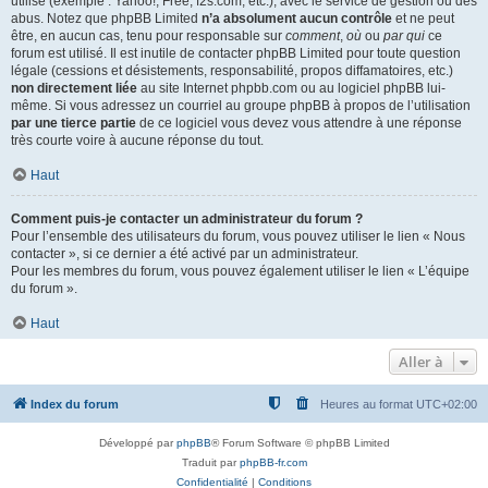
utilisé (exemple : Yahoo!, Free, f2s.com, etc.), avec le service de gestion ou des
abus. Notez que phpBB Limited
n’a absolument aucun contrôle
et ne peut
être, en aucun cas, tenu pour responsable sur
comment
,
où
ou
par qui
ce
forum est utilisé. Il est inutile de contacter phpBB Limited pour toute question
légale (cessions et désistements, responsabilité, propos diffamatoires, etc.)
non directement liée
au site Internet phpbb.com ou au logiciel phpBB lui-
même. Si vous adressez un courriel au groupe phpBB à propos de l’utilisation
par une tierce partie
de ce logiciel vous devez vous attendre à une réponse
très courte voire à aucune réponse du tout.
Haut
Comment puis-je contacter un administrateur du forum ?
Pour l’ensemble des utilisateurs du forum, vous pouvez utiliser le lien « Nous
contacter », si ce dernier a été activé par un administrateur.
Pour les membres du forum, vous pouvez également utiliser le lien « L’équipe
du forum ».
Haut
Aller à
Index du forum
Heures au format
UTC+02:00
Développé par
phpBB
® Forum Software © phpBB Limited
Traduit par
phpBB-fr.com
Confidentialité
|
Conditions