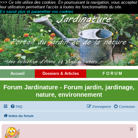
>>> Ce site utilise des cookies. En poursuivant la navigation, vous acceptez
leur utilisation permettant l'accès à toutes les fonctionnalités du site.
En savoir plus et paramétrer vos cookies
Accueil
Dossiers & Articles
F O R U M
Forum Jardinature - Forum jardin, jardinage,
nature, environnement
FAQ
S’enregistrer
Connexion
Index du forum