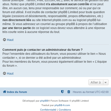
utilisé (exemple : Yahoo!, Free, f2s.com, etc.), avec le service de gestion ou des
abus. Notez que phpBB Limited
n’a absolument aucun contrôle
et ne peut
être, en aucun cas, tenu pour responsable sur
comment
,
où
ou
par qui
ce
forum est utilisé. Il est inutile de contacter phpBB Limited pour toute question
légale (cessions et désistements, responsabilité, propos diffamatoires, etc.)
non directement liée
au site Internet phpbb.com ou au logiciel phpBB lui-
même. Si vous adressez un courriel au groupe phpBB à propos de l’utilisation
par une tierce partie
de ce logiciel vous devez vous attendre à une réponse
très courte voire à aucune réponse du tout.
Haut
Comment puis-je contacter un administrateur du forum ?
Pour l’ensemble des utilisateurs du forum, vous pouvez utiliser le lien « Nous
contacter », si ce dernier a été activé par un administrateur.
Pour les membres du forum, vous pouvez également utiliser le lien « L’équipe
du forum ».
Haut
Aller à
Index du forum
Heures au format
UTC+02:00
Développé par
phpBB
® Forum Software © phpBB Limited
Traduit par
phpBB-fr.com
Confidentialité
|
Conditions