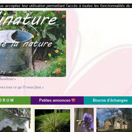
s acceptez leur utilisation permettant l'accès à toutes les fonctionnalités du 
e bonheur.»
ez tout ce qu’il vous faut.»
O R U M
Petites annonces
Bourse d'échanges