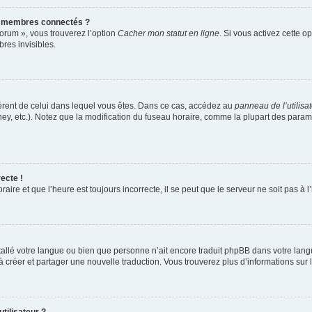
s membres connectés ?
forum », vous trouverez l’option
Cacher mon statut en ligne
. Si vous activez cette o
es invisibles.
ifférent de celui dans lequel vous êtes. Dans ce cas, accédez au
panneau de l’utilisa
ney, etc.). Notez que la modification du fuseau horaire, comme la plupart des para
ecte !
aire et que l’heure est toujours incorrecte, il se peut que le serveur ne soit pas à
installé votre langue ou bien que personne n’ait encore traduit phpBB dans votre l
s à créer et partager une nouvelle traduction. Vous trouverez plus d’informations sur l
tilisateur ?