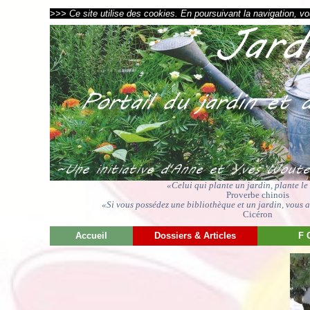
>>> Ce site utilise des cookies. En poursuivant la navigation, vou
«Celui qui plante un jardin, plante l
Proverbe chinois
«Si vous possédez une bibliothèque et un jardin, vous av
Cicéron
Accueil
Dossiers & Articles
F 