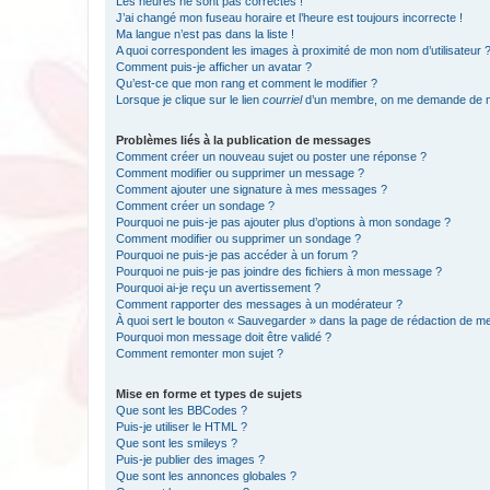
Les heures ne sont pas correctes !
J’ai changé mon fuseau horaire et l’heure est toujours incorrecte !
Ma langue n’est pas dans la liste !
A quoi correspondent les images à proximité de mon nom d’utilisateur 
Comment puis-je afficher un avatar ?
Qu’est-ce que mon rang et comment le modifier ?
Lorsque je clique sur le lien
courriel
d’un membre, on me demande de m
Problèmes liés à la publication de messages
Comment créer un nouveau sujet ou poster une réponse ?
Comment modifier ou supprimer un message ?
Comment ajouter une signature à mes messages ?
Comment créer un sondage ?
Pourquoi ne puis-je pas ajouter plus d’options à mon sondage ?
Comment modifier ou supprimer un sondage ?
Pourquoi ne puis-je pas accéder à un forum ?
Pourquoi ne puis-je pas joindre des fichiers à mon message ?
Pourquoi ai-je reçu un avertissement ?
Comment rapporter des messages à un modérateur ?
À quoi sert le bouton « Sauvegarder » dans la page de rédaction de 
Pourquoi mon message doit être validé ?
Comment remonter mon sujet ?
Mise en forme et types de sujets
Que sont les BBCodes ?
Puis-je utiliser le HTML ?
Que sont les smileys ?
Puis-je publier des images ?
Que sont les annonces globales ?