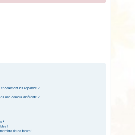
s et comment les rejoindre ?
s une couleur différente ?
?
s !
bles !
n membre de ce forum !