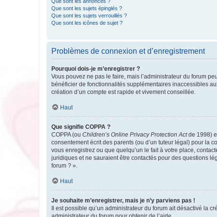
Que sont les annonces ?
Que sont les sujets épinglés ?
Que sont les sujets verrouillés ?
Que sont les icônes de sujet ?
Problèmes de connexion et d’enregistrement
Pourquoi dois-je m’enregistrer ?
Vous pouvez ne pas le faire, mais l’administrateur du forum peu
bénéficier de fonctionnalités supplémentaires inaccessibles au
création d’un compte est rapide et vivement conseillée.
Haut
Que signifie COPPA ?
COPPA (ou
Children’s Online Privacy Protection Act
de 1998) es
consentement écrit des parents (ou d’un tuteur légal) pour la c
vous enregistrez ou que quelqu’un le fait à votre place, contac
juridiques et ne sauraient être contactés pour des questions lé
forum ? ».
Haut
Je souhaite m’enregistrer, mais je n’y parviens pas !
Il est possible qu’un administrateur du forum ait désactivé la c
administrateur du forum pour obtenir de l’aide.