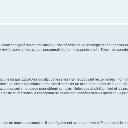
t avoir configuré les forums afin qu’il soit nécessaire de s’enregistrer pour poster
x invités comme les avatars personnalisés, la messagerie privée, l’envoi de courri
t une loi aux États-Unis qui dit que les sites Internet pouvant recueillir des infor
ollecte de ces informations permettant d’identifier un mineur de moins de 13 ans. S
tez un conseiller juridique pour obtenir son avis. Notez que phpBB Limited et les pr
gales de toutes sortes, à l’exception de celles mentionnées dans la question « Qui
réation de nouveaux comptes. Il peut également avoir banni votre IP ou interdit le no