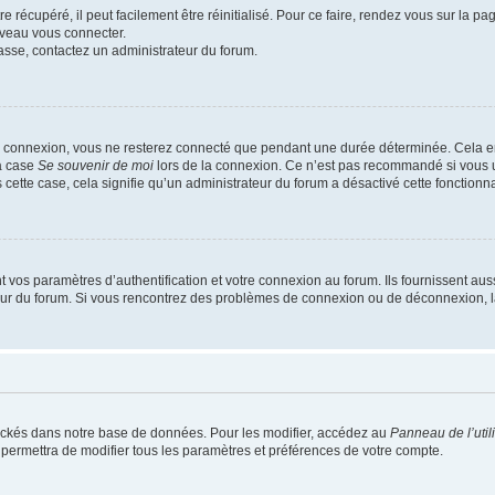
 récupéré, il peut facilement être réinitialisé. Pour ce faire, rendez vous sur la p
uveau vous connecter.
passe, contactez un administrateur du forum.
e connexion, vous ne resterez connecté que pendant une durée déterminée. Cela em
la case
Se souvenir de moi
lors de la connexion. Ce n’est pas recommandé si vous u
s cette case, cela signifie qu’un administrateur du forum a désactivé cette fonctionna
os paramètres d’authentification et votre connexion au forum. Ils fournissent aussi
teur du forum. Si vous rencontrez des problèmes de connexion ou de déconnexion, l
ockés dans notre base de données. Pour les modifier, accédez au
Panneau de l’util
 permettra de modifier tous les paramètres et préférences de votre compte.