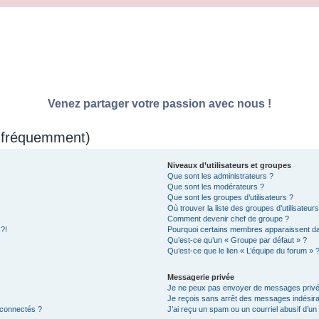
Venez partager votre passion avec nous !
s fréquemment)
Niveaux d’utilisateurs et groupes
Que sont les administrateurs ?
Que sont les modérateurs ?
Que sont les groupes d’utilisateurs ?
Où trouver la liste des groupes d’utilisateur
Comment devenir chef de groupe ?
 ?!
Pourquoi certains membres apparaissent dan
Qu’est-ce qu’un « Groupe par défaut » ?
Qu’est-ce que le lien « L’équipe du forum » 
Messagerie privée
Je ne peux pas envoyer de messages privé
Je reçois sans arrêt des messages indésira
 connectés ?
J’ai reçu un spam ou un courriel abusif d’u