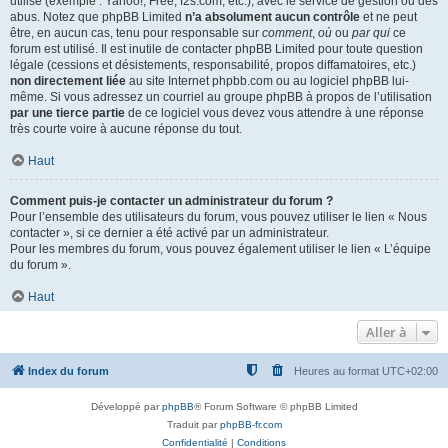
utilisé (exemple : Yahoo!, Free, f2s.com, etc.), avec le service de gestion ou des
abus. Notez que phpBB Limited
n’a absolument aucun contrôle
et ne peut
être, en aucun cas, tenu pour responsable sur
comment
,
où
ou
par qui
ce
forum est utilisé. Il est inutile de contacter phpBB Limited pour toute question
légale (cessions et désistements, responsabilité, propos diffamatoires, etc.)
non directement liée
au site Internet phpbb.com ou au logiciel phpBB lui-
même. Si vous adressez un courriel au groupe phpBB à propos de l’utilisation
par une tierce partie
de ce logiciel vous devez vous attendre à une réponse
très courte voire à aucune réponse du tout.
Haut
Comment puis-je contacter un administrateur du forum ?
Pour l’ensemble des utilisateurs du forum, vous pouvez utiliser le lien « Nous
contacter », si ce dernier a été activé par un administrateur.
Pour les membres du forum, vous pouvez également utiliser le lien « L’équipe
du forum ».
Haut
Aller à
Index du forum
Heures au format
UTC+02:00
Développé par
phpBB
® Forum Software © phpBB Limited
Traduit par
phpBB-fr.com
Confidentialité
|
Conditions