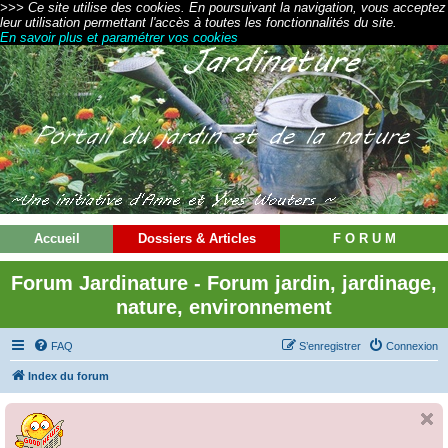
>>> Ce site utilise des cookies. En poursuivant la navigation, vous acceptez
leur utilisation permettant l'accès à toutes les fonctionnalités du site.
En savoir plus et paramétrer vos cookies
Accueil
Dossiers & Articles
F O R U M
Forum Jardinature - Forum jardin, jardinage,
nature, environnement
FAQ
S’enregistrer
Connexion
Index du forum