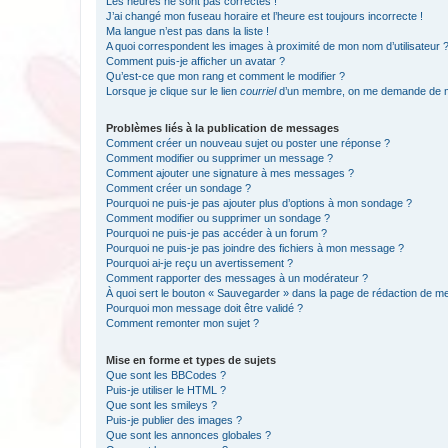
Les heures ne sont pas correctes !
J’ai changé mon fuseau horaire et l’heure est toujours incorrecte !
Ma langue n’est pas dans la liste !
A quoi correspondent les images à proximité de mon nom d’utilisateur 
Comment puis-je afficher un avatar ?
Qu’est-ce que mon rang et comment le modifier ?
Lorsque je clique sur le lien
courriel
d’un membre, on me demande de m
Problèmes liés à la publication de messages
Comment créer un nouveau sujet ou poster une réponse ?
Comment modifier ou supprimer un message ?
Comment ajouter une signature à mes messages ?
Comment créer un sondage ?
Pourquoi ne puis-je pas ajouter plus d’options à mon sondage ?
Comment modifier ou supprimer un sondage ?
Pourquoi ne puis-je pas accéder à un forum ?
Pourquoi ne puis-je pas joindre des fichiers à mon message ?
Pourquoi ai-je reçu un avertissement ?
Comment rapporter des messages à un modérateur ?
À quoi sert le bouton « Sauvegarder » dans la page de rédaction de 
Pourquoi mon message doit être validé ?
Comment remonter mon sujet ?
Mise en forme et types de sujets
Que sont les BBCodes ?
Puis-je utiliser le HTML ?
Que sont les smileys ?
Puis-je publier des images ?
Que sont les annonces globales ?