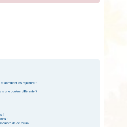
s et comment les rejoindre ?
s une couleur différente ?
?
s !
bles !
n membre de ce forum !