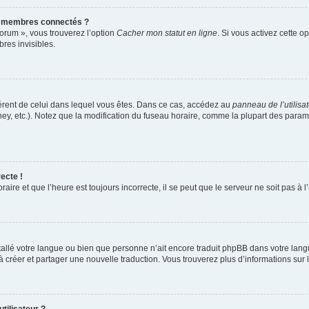
s membres connectés ?
forum », vous trouverez l’option
Cacher mon statut en ligne
. Si vous activez cette o
es invisibles.
ifférent de celui dans lequel vous êtes. Dans ce cas, accédez au
panneau de l’utilisa
ney, etc.). Notez que la modification du fuseau horaire, comme la plupart des para
ecte !
aire et que l’heure est toujours incorrecte, il se peut que le serveur ne soit pas à
installé votre langue ou bien que personne n’ait encore traduit phpBB dans votre l
s à créer et partager une nouvelle traduction. Vous trouverez plus d’informations sur l
tilisateur ?