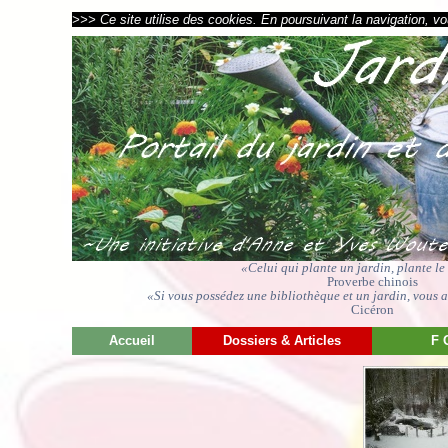
>>> Ce site utilise des cookies. En poursuivant la navigation, vou
«Celui qui plante un jardin, plante l
Proverbe chinois
«Si vous possédez une bibliothèque et un jardin, vous av
Cicéron
Accueil
Dossiers & Articles
F 