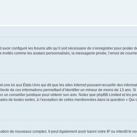
t avoir configuré les forums afin qu’il soit nécessaire de s’enregistrer pour poster
x invités comme les avatars personnalisés, la messagerie privée, l’envoi de courri
t une loi aux États-Unis qui dit que les sites Internet pouvant recueillir des infor
ollecte de ces informations permettant d’identifier un mineur de moins de 13 ans. S
tez un conseiller juridique pour obtenir son avis. Notez que phpBB Limited et les pr
gales de toutes sortes, à l’exception de celles mentionnées dans la question « Qui
réation de nouveaux comptes. Il peut également avoir banni votre IP ou interdit le no