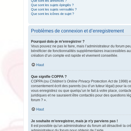
Que sont les annonces ?
Que sont les sujets épinglés ?
Que sont les sujets verrouillés ?
Que sont les icônes de sujet ?
Problèmes de connexion et d’enregistrement
Pourquoi dois-je m’enregistrer ?
Vous pouvez ne pas le faire, mais l’administrateur du forum peu
bénéficier de fonctionnalités supplémentaires inaccessibles au
création d’un compte est rapide et vivement conseillée.
Haut
Que signifie COPPA ?
COPPA (ou
Children’s Online Privacy Protection Act
de 1998) es
consentement écrit des parents (ou d’un tuteur légal) pour la c
vous enregistrez ou que quelqu’un le fait à votre place, contac
juridiques et ne sauraient être contactés pour des questions lé
forum ? ».
Haut
Je souhaite m’enregistrer, mais je n’y parviens pas !
Il est possible qu’un administrateur du forum ait désactivé la c
administrateur du forum pour obtenir de l’aide.