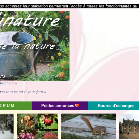
s acceptez leur utilisation permettant l'accès à toutes les fonctionnalités du 
e bonheur.»
ez tout ce qu’il vous faut.»
O R U M
Petites annonces
Bourse d'échanges