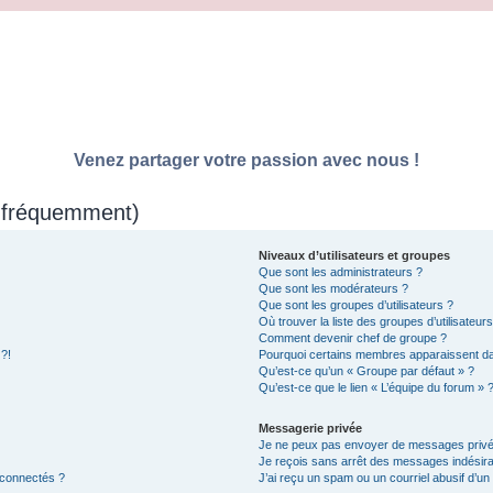
Venez partager votre passion avec nous !
s fréquemment)
Niveaux d’utilisateurs et groupes
Que sont les administrateurs ?
Que sont les modérateurs ?
Que sont les groupes d’utilisateurs ?
Où trouver la liste des groupes d’utilisateur
Comment devenir chef de groupe ?
 ?!
Pourquoi certains membres apparaissent dan
Qu’est-ce qu’un « Groupe par défaut » ?
Qu’est-ce que le lien « L’équipe du forum » 
Messagerie privée
Je ne peux pas envoyer de messages privé
Je reçois sans arrêt des messages indésira
 connectés ?
J’ai reçu un spam ou un courriel abusif d’u