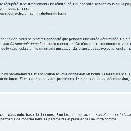
 récupéré, il peut facilement être réinitialisé. Pour ce faire, rendez vous sur la p
uveau vous connecter.
passe, contactez un administrateur du forum.
e connexion, vous ne resterez connecté que pendant une durée déterminée. Cela em
la case
Se souvenir de moi
lors de la connexion. Ce n’est pas recommandé si vous u
s cette case, cela signifie qu’un administrateur du forum a désactivé cette fonctionna
os paramètres d’authentification et votre connexion au forum. Ils fournissent aussi
teur du forum. Si vous rencontrez des problèmes de connexion ou de déconnexion, l
ockés dans notre base de données. Pour les modifier, accédez au
Panneau de l’util
 permettra de modifier tous les paramètres et préférences de votre compte.