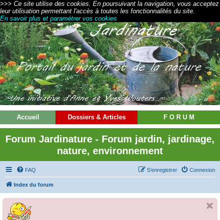
>>> Ce site utilise des cookies. En poursuivant la navigation, vous acceptez
leur utilisation permettant l'accès à toutes les fonctionnalités du site.
En savoir plus et paramétrer vos cookies
Accueil
Dossiers & Articles
F O R U M
Forum Jardinature - Forum jardin, jardinage,
nature, environnement
FAQ
S’enregistrer
Connexion
Index du forum