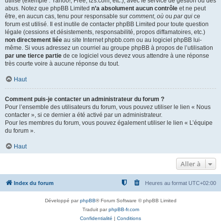
utilisé (exemple : Yahoo!, Free, f2s.com, etc.), avec le service de gestion ou des
abus. Notez que phpBB Limited
n’a absolument aucun contrôle
et ne peut
être, en aucun cas, tenu pour responsable sur
comment
,
où
ou
par qui
ce
forum est utilisé. Il est inutile de contacter phpBB Limited pour toute question
légale (cessions et désistements, responsabilité, propos diffamatoires, etc.)
non directement liée
au site Internet phpbb.com ou au logiciel phpBB lui-
même. Si vous adressez un courriel au groupe phpBB à propos de l’utilisation
par une tierce partie
de ce logiciel vous devez vous attendre à une réponse
très courte voire à aucune réponse du tout.
Haut
Comment puis-je contacter un administrateur du forum ?
Pour l’ensemble des utilisateurs du forum, vous pouvez utiliser le lien « Nous
contacter », si ce dernier a été activé par un administrateur.
Pour les membres du forum, vous pouvez également utiliser le lien « L’équipe
du forum ».
Haut
Aller à
Index du forum
Heures au format
UTC+02:00
Développé par
phpBB
® Forum Software © phpBB Limited
Traduit par
phpBB-fr.com
Confidentialité
|
Conditions