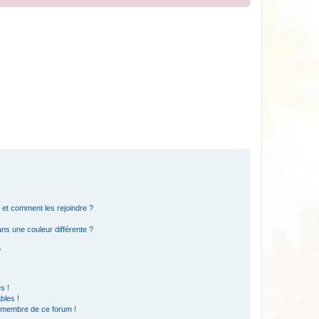
s et comment les rejoindre ?
s une couleur différente ?
?
s !
bles !
n membre de ce forum !