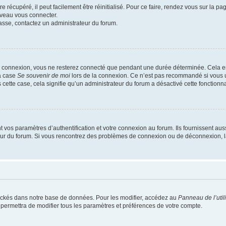
 récupéré, il peut facilement être réinitialisé. Pour ce faire, rendez vous sur la p
uveau vous connecter.
passe, contactez un administrateur du forum.
e connexion, vous ne resterez connecté que pendant une durée déterminée. Cela em
la case
Se souvenir de moi
lors de la connexion. Ce n’est pas recommandé si vous u
s cette case, cela signifie qu’un administrateur du forum a désactivé cette fonctionna
os paramètres d’authentification et votre connexion au forum. Ils fournissent aussi
teur du forum. Si vous rencontrez des problèmes de connexion ou de déconnexion, l
ockés dans notre base de données. Pour les modifier, accédez au
Panneau de l’util
 permettra de modifier tous les paramètres et préférences de votre compte.