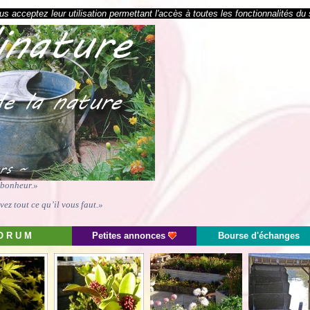
s acceptez leur utilisation permettant l'accès à toutes les fonctionnalités du 
e bonheur.»
ez tout ce qu’il vous faut.»
O R U M
Petites annonces
Bourse d'échanges