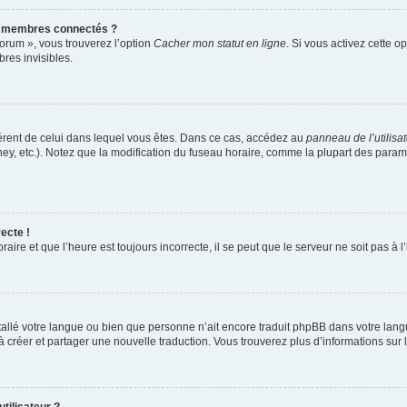
s membres connectés ?
forum », vous trouverez l’option
Cacher mon statut en ligne
. Si vous activez cette o
es invisibles.
ifférent de celui dans lequel vous êtes. Dans ce cas, accédez au
panneau de l’utilisa
ney, etc.). Notez que la modification du fuseau horaire, comme la plupart des para
ecte !
aire et que l’heure est toujours incorrecte, il se peut que le serveur ne soit pas à
installé votre langue ou bien que personne n’ait encore traduit phpBB dans votre l
s à créer et partager une nouvelle traduction. Vous trouverez plus d’informations sur l
tilisateur ?