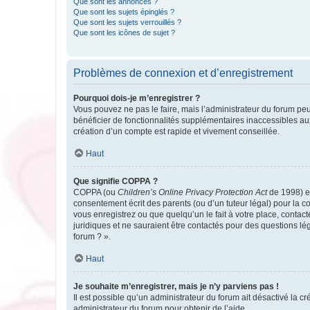
Que sont les annonces ?
Que sont les sujets épinglés ?
Que sont les sujets verrouillés ?
Que sont les icônes de sujet ?
Problèmes de connexion et d’enregistrement
Pourquoi dois-je m’enregistrer ?
Vous pouvez ne pas le faire, mais l’administrateur du forum peu
bénéficier de fonctionnalités supplémentaires inaccessibles au
création d’un compte est rapide et vivement conseillée.
Haut
Que signifie COPPA ?
COPPA (ou
Children’s Online Privacy Protection Act
de 1998) es
consentement écrit des parents (ou d’un tuteur légal) pour la c
vous enregistrez ou que quelqu’un le fait à votre place, contac
juridiques et ne sauraient être contactés pour des questions lé
forum ? ».
Haut
Je souhaite m’enregistrer, mais je n’y parviens pas !
Il est possible qu’un administrateur du forum ait désactivé la c
administrateur du forum pour obtenir de l’aide.