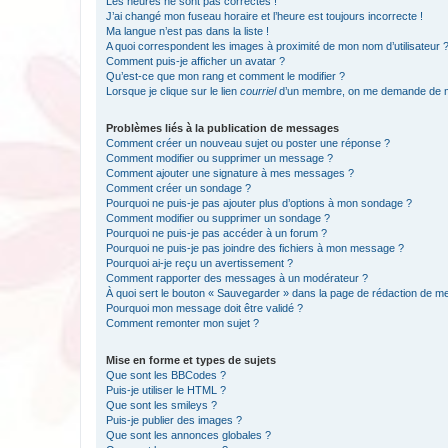
Les heures ne sont pas correctes !
J’ai changé mon fuseau horaire et l’heure est toujours incorrecte !
Ma langue n’est pas dans la liste !
A quoi correspondent les images à proximité de mon nom d’utilisateur 
Comment puis-je afficher un avatar ?
Qu’est-ce que mon rang et comment le modifier ?
Lorsque je clique sur le lien
courriel
d’un membre, on me demande de m
Problèmes liés à la publication de messages
Comment créer un nouveau sujet ou poster une réponse ?
Comment modifier ou supprimer un message ?
Comment ajouter une signature à mes messages ?
Comment créer un sondage ?
Pourquoi ne puis-je pas ajouter plus d’options à mon sondage ?
Comment modifier ou supprimer un sondage ?
Pourquoi ne puis-je pas accéder à un forum ?
Pourquoi ne puis-je pas joindre des fichiers à mon message ?
Pourquoi ai-je reçu un avertissement ?
Comment rapporter des messages à un modérateur ?
À quoi sert le bouton « Sauvegarder » dans la page de rédaction de 
Pourquoi mon message doit être validé ?
Comment remonter mon sujet ?
Mise en forme et types de sujets
Que sont les BBCodes ?
Puis-je utiliser le HTML ?
Que sont les smileys ?
Puis-je publier des images ?
Que sont les annonces globales ?