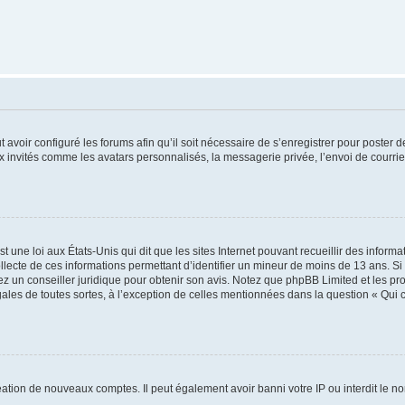
t avoir configuré les forums afin qu’il soit nécessaire de s’enregistrer pour poster
x invités comme les avatars personnalisés, la messagerie privée, l’envoi de courri
t une loi aux États-Unis qui dit que les sites Internet pouvant recueillir des infor
ollecte de ces informations permettant d’identifier un mineur de moins de 13 ans. S
tez un conseiller juridique pour obtenir son avis. Notez que phpBB Limited et les pr
gales de toutes sortes, à l’exception de celles mentionnées dans la question « Qui
réation de nouveaux comptes. Il peut également avoir banni votre IP ou interdit le no