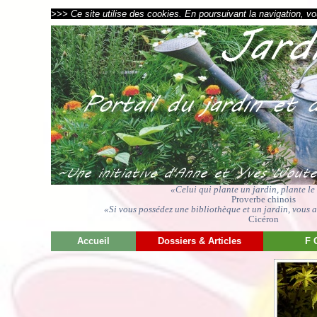
>>> Ce site utilise des cookies. En poursuivant la navigation, vou
«Celui qui plante un jardin, plante l
Proverbe chinois
«Si vous possédez une bibliothèque et un jardin, vous av
Cicéron
Accueil
Dossiers & Articles
F 