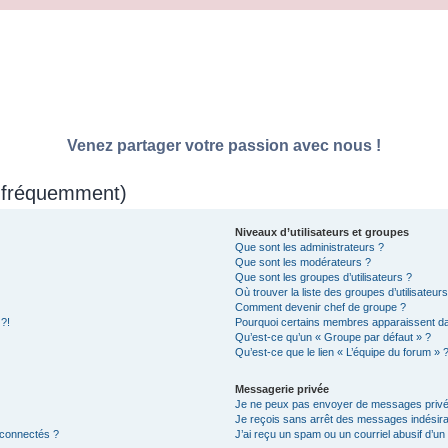
Venez partager votre passion avec nous !
s fréquemment)
Niveaux d’utilisateurs et groupes
Que sont les administrateurs ?
Que sont les modérateurs ?
Que sont les groupes d’utilisateurs ?
Où trouver la liste des groupes d’utilisateur
Comment devenir chef de groupe ?
 ?!
Pourquoi certains membres apparaissent dan
Qu’est-ce qu’un « Groupe par défaut » ?
Qu’est-ce que le lien « L’équipe du forum » 
Messagerie privée
Je ne peux pas envoyer de messages privé
Je reçois sans arrêt des messages indésira
 connectés ?
J’ai reçu un spam ou un courriel abusif d’u