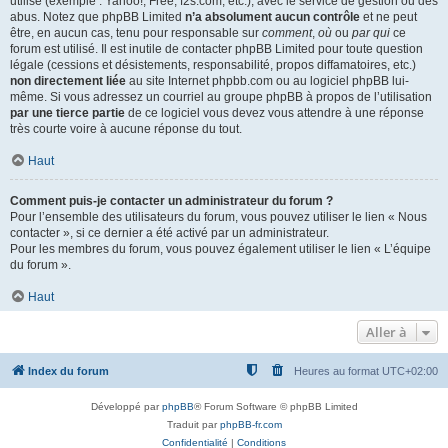
utilisé (exemple : Yahoo!, Free, f2s.com, etc.), avec le service de gestion ou des
abus. Notez que phpBB Limited
n’a absolument aucun contrôle
et ne peut
être, en aucun cas, tenu pour responsable sur
comment
,
où
ou
par qui
ce
forum est utilisé. Il est inutile de contacter phpBB Limited pour toute question
légale (cessions et désistements, responsabilité, propos diffamatoires, etc.)
non directement liée
au site Internet phpbb.com ou au logiciel phpBB lui-
même. Si vous adressez un courriel au groupe phpBB à propos de l’utilisation
par une tierce partie
de ce logiciel vous devez vous attendre à une réponse
très courte voire à aucune réponse du tout.
Haut
Comment puis-je contacter un administrateur du forum ?
Pour l’ensemble des utilisateurs du forum, vous pouvez utiliser le lien « Nous
contacter », si ce dernier a été activé par un administrateur.
Pour les membres du forum, vous pouvez également utiliser le lien « L’équipe
du forum ».
Haut
Aller à
Index du forum
Heures au format
UTC+02:00
Développé par
phpBB
® Forum Software © phpBB Limited
Traduit par
phpBB-fr.com
Confidentialité
|
Conditions