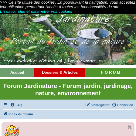
>>> Ce site utilise des cookies. En poursuivant la navigation, vous acceptez
leur utilisation permettant l'accès à toutes les fonctionnalités du site.
En savoir plus et paramétrer vos cookies
Accueil
Dossiers & Articles
F O R U M
Forum Jardinature - Forum jardin, jardinage,
nature, environnement
FAQ
S’enregistrer
Connexion
Index du forum