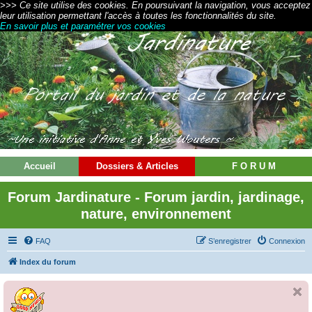
>>> Ce site utilise des cookies. En poursuivant la navigation, vous acceptez
leur utilisation permettant l'accès à toutes les fonctionnalités du site.
En savoir plus et paramétrer vos cookies
Accueil
Dossiers & Articles
F O R U M
Forum Jardinature - Forum jardin, jardinage,
nature, environnement
FAQ
S’enregistrer
Connexion
Index du forum