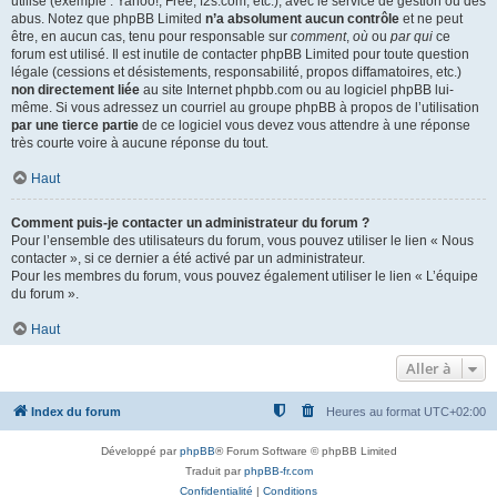
utilisé (exemple : Yahoo!, Free, f2s.com, etc.), avec le service de gestion ou des
abus. Notez que phpBB Limited
n’a absolument aucun contrôle
et ne peut
être, en aucun cas, tenu pour responsable sur
comment
,
où
ou
par qui
ce
forum est utilisé. Il est inutile de contacter phpBB Limited pour toute question
légale (cessions et désistements, responsabilité, propos diffamatoires, etc.)
non directement liée
au site Internet phpbb.com ou au logiciel phpBB lui-
même. Si vous adressez un courriel au groupe phpBB à propos de l’utilisation
par une tierce partie
de ce logiciel vous devez vous attendre à une réponse
très courte voire à aucune réponse du tout.
Haut
Comment puis-je contacter un administrateur du forum ?
Pour l’ensemble des utilisateurs du forum, vous pouvez utiliser le lien « Nous
contacter », si ce dernier a été activé par un administrateur.
Pour les membres du forum, vous pouvez également utiliser le lien « L’équipe
du forum ».
Haut
Aller à
Index du forum
Heures au format
UTC+02:00
Développé par
phpBB
® Forum Software © phpBB Limited
Traduit par
phpBB-fr.com
Confidentialité
|
Conditions