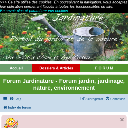
>>> Ce site utilise des cookies. En poursuivant la navigation, vous acceptez
leur utilisation permettant l'accès à toutes les fonctionnalités du site.
En savoir plus et paramétrer vos cookies
Accueil
Dossiers & Articles
F O R U M
Forum Jardinature - Forum jardin, jardinage,
nature, environnement
FAQ
S’enregistrer
Connexion
Index du forum