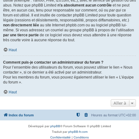
utilisé (exemple : Yahoo!, Free, f2s.com, etc.), avec le service de gestion ou des
abus. Notez que phpBB Limited
n’a absolument aucun contrôle
et ne peut
être, en aucun cas, tenu pour responsable sur
comment
,
où
ou
par qui
ce
forum est utilisé. Il est inutile de contacter phpBB Limited pour toute question
légale (cessions et désistements, responsabilité, propos diffamatoires, etc.)
non directement liée
au site Internet phpbb.com ou au logiciel phpBB lui-
même. Si vous adressez un courriel au groupe phpBB à propos de l’utilisation
par une tierce partie
de ce logiciel vous devez vous attendre à une réponse
très courte voire à aucune réponse du tout.
Haut
Comment puis-je contacter un administrateur du forum ?
Pour l’ensemble des utilisateurs du forum, vous pouvez utiliser le lien « Nous
contacter », si ce dernier a été activé par un administrateur.
Pour les membres du forum, vous pouvez également utiliser le lien « L’équipe
du forum ».
Haut
Aller à
Index du forum
Heures au format
UTC+02:00
Développé par
phpBB
® Forum Software © phpBB Limited
Traduit par
phpBB-fr.com
Confidentialité
|
Conditions