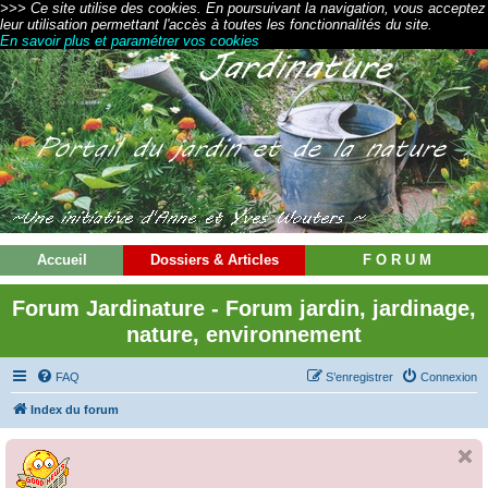
>>> Ce site utilise des cookies. En poursuivant la navigation, vous acceptez
leur utilisation permettant l'accès à toutes les fonctionnalités du site.
En savoir plus et paramétrer vos cookies
Accueil
Dossiers & Articles
F O R U M
Forum Jardinature - Forum jardin, jardinage,
nature, environnement
FAQ
S’enregistrer
Connexion
Index du forum