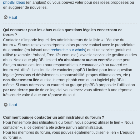
phpBB Ideas
(en anglais) où vous pouvez voter pour des idées proposées ou
en suggérer de nouvelles.
Haut
Qui contacter pour les abus ou les questions légales concernant ce
forum ?
Contactez n’importe lequel des administrateurs de la liste « L’équipe du
forum ». Si vous restez sans réponse alors prenez contact avec le propriétaire
du domaine (en faisant une
recherche sur whois
) ou si un service gratuit est
utilisé (exemple : Yahoo!, Free, f2s.com, etc.), avec le service de gestion ou des
abus. Notez que phpBB Limited
n’a absolument aucun contrôle
et ne peut
être, en aucun cas, tenu pour responsable sur
comment
,
où
ou
par qui
ce
forum est utilisé. Il est inutile de contacter phpBB Limited pour toute question
légale (cessions et désistements, responsabilité, propos diffamatoires, etc.)
non directement liée
au site Internet phpbb.com ou au logiciel phpBB lui-
même. Si vous adressez un courriel au groupe phpBB à propos de l’utilisation
par une tierce partie
de ce logiciel vous devez vous attendre à une réponse
très courte voire à aucune réponse du tout.
Haut
Comment puis-je contacter un administrateur du forum ?
Pour l’ensemble des utilisateurs du forum, vous pouvez utiliser le lien « Nous
contacter », si ce dernier a été activé par un administrateur.
Pour les membres du forum, vous pouvez également utiliser le lien « L’équipe
du forum ».