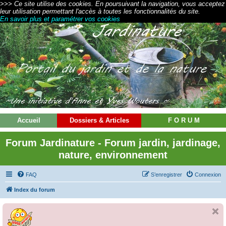
>>> Ce site utilise des cookies. En poursuivant la navigation, vous acceptez
leur utilisation permettant l'accès à toutes les fonctionnalités du site.
En savoir plus et paramétrer vos cookies
Accueil
Dossiers & Articles
F O R U M
Forum Jardinature - Forum jardin, jardinage,
nature, environnement
FAQ
S’enregistrer
Connexion
Index du forum