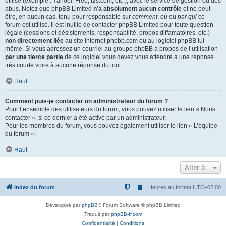
utilisé (exemple : Yahoo!, Free, f2s.com, etc.), avec le service de gestion ou des
abus. Notez que phpBB Limited
n’a absolument aucun contrôle
et ne peut
être, en aucun cas, tenu pour responsable sur
comment
,
où
ou
par qui
ce
forum est utilisé. Il est inutile de contacter phpBB Limited pour toute question
légale (cessions et désistements, responsabilité, propos diffamatoires, etc.)
non directement liée
au site Internet phpbb.com ou au logiciel phpBB lui-
même. Si vous adressez un courriel au groupe phpBB à propos de l’utilisation
par une tierce partie
de ce logiciel vous devez vous attendre à une réponse
très courte voire à aucune réponse du tout.
Haut
Comment puis-je contacter un administrateur du forum ?
Pour l’ensemble des utilisateurs du forum, vous pouvez utiliser le lien « Nous
contacter », si ce dernier a été activé par un administrateur.
Pour les membres du forum, vous pouvez également utiliser le lien « L’équipe
du forum ».
Haut
Aller à
Index du forum
Heures au format
UTC+02:00
Développé par
phpBB
® Forum Software © phpBB Limited
Traduit par
phpBB-fr.com
Confidentialité
|
Conditions