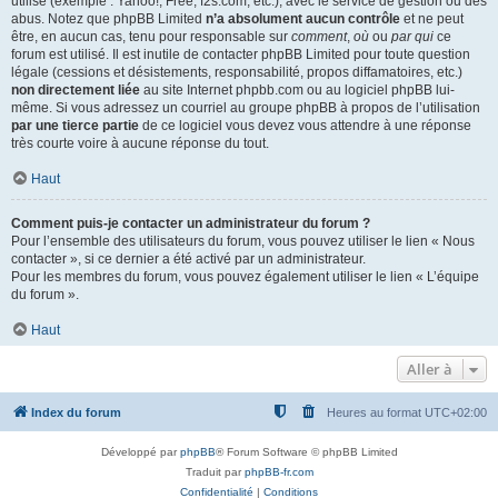
utilisé (exemple : Yahoo!, Free, f2s.com, etc.), avec le service de gestion ou des
abus. Notez que phpBB Limited
n’a absolument aucun contrôle
et ne peut
être, en aucun cas, tenu pour responsable sur
comment
,
où
ou
par qui
ce
forum est utilisé. Il est inutile de contacter phpBB Limited pour toute question
légale (cessions et désistements, responsabilité, propos diffamatoires, etc.)
non directement liée
au site Internet phpbb.com ou au logiciel phpBB lui-
même. Si vous adressez un courriel au groupe phpBB à propos de l’utilisation
par une tierce partie
de ce logiciel vous devez vous attendre à une réponse
très courte voire à aucune réponse du tout.
Haut
Comment puis-je contacter un administrateur du forum ?
Pour l’ensemble des utilisateurs du forum, vous pouvez utiliser le lien « Nous
contacter », si ce dernier a été activé par un administrateur.
Pour les membres du forum, vous pouvez également utiliser le lien « L’équipe
du forum ».
Haut
Aller à
Index du forum
Heures au format
UTC+02:00
Développé par
phpBB
® Forum Software © phpBB Limited
Traduit par
phpBB-fr.com
Confidentialité
|
Conditions