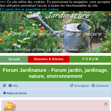
>>> Ce site utilise des cookies. En poursuivant la navigation, vous acceptez
leur utilisation permettant l'accès à toutes les fonctionnalités du site.
En savoir plus et paramétrer vos cookies
Accueil
Dossiers & Articles
F O R U M
Forum Jardinature - Forum jardin, jardinage,
nature, environnement
FAQ
S’enregistrer
Connexion
Index du forum