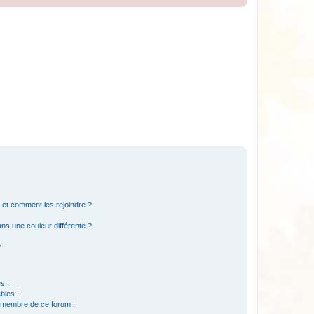
s et comment les rejoindre ?
s une couleur différente ?
?
s !
bles !
n membre de ce forum !