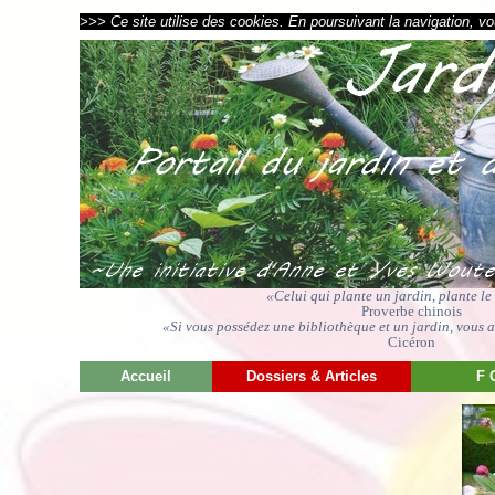
>>> Ce site utilise des cookies. En poursuivant la navigation, vou
«Celui qui plante un jardin, plante l
Proverbe chinois
«Si vous possédez une bibliothèque et un jardin, vous av
Cicéron
Accueil
Dossiers & Articles
F 