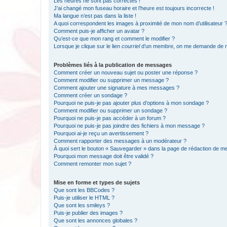
Les heures ne sont pas correctes !
J’ai changé mon fuseau horaire et l’heure est toujours incorrecte !
Ma langue n’est pas dans la liste !
A quoi correspondent les images à proximité de mon nom d’utilisateur 
Comment puis-je afficher un avatar ?
Qu’est-ce que mon rang et comment le modifier ?
Lorsque je clique sur le lien
courriel
d’un membre, on me demande de m
Problèmes liés à la publication de messages
Comment créer un nouveau sujet ou poster une réponse ?
Comment modifier ou supprimer un message ?
Comment ajouter une signature à mes messages ?
Comment créer un sondage ?
Pourquoi ne puis-je pas ajouter plus d’options à mon sondage ?
Comment modifier ou supprimer un sondage ?
Pourquoi ne puis-je pas accéder à un forum ?
Pourquoi ne puis-je pas joindre des fichiers à mon message ?
Pourquoi ai-je reçu un avertissement ?
Comment rapporter des messages à un modérateur ?
À quoi sert le bouton « Sauvegarder » dans la page de rédaction de 
Pourquoi mon message doit être validé ?
Comment remonter mon sujet ?
Mise en forme et types de sujets
Que sont les BBCodes ?
Puis-je utiliser le HTML ?
Que sont les smileys ?
Puis-je publier des images ?
Que sont les annonces globales ?