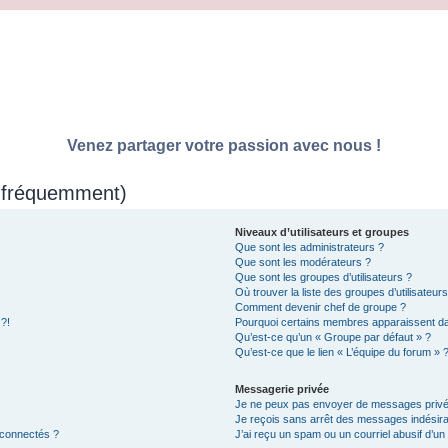
Venez partager votre passion avec nous !
s fréquemment)
Niveaux d’utilisateurs et groupes
Que sont les administrateurs ?
Que sont les modérateurs ?
Que sont les groupes d’utilisateurs ?
Où trouver la liste des groupes d’utilisateur
Comment devenir chef de groupe ?
 ?!
Pourquoi certains membres apparaissent dan
Qu’est-ce qu’un « Groupe par défaut » ?
Qu’est-ce que le lien « L’équipe du forum » 
Messagerie privée
Je ne peux pas envoyer de messages privé
Je reçois sans arrêt des messages indésira
 connectés ?
J’ai reçu un spam ou un courriel abusif d’u