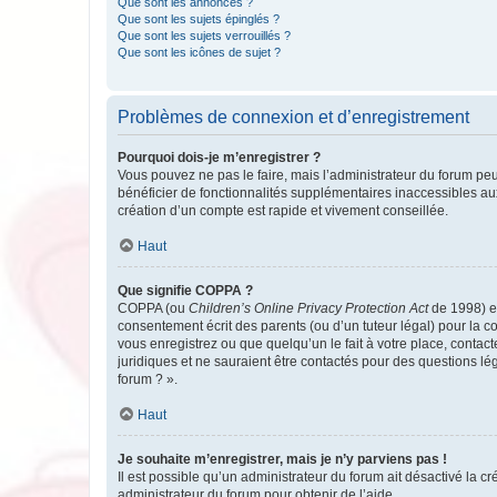
Que sont les annonces ?
Que sont les sujets épinglés ?
Que sont les sujets verrouillés ?
Que sont les icônes de sujet ?
Problèmes de connexion et d’enregistrement
Pourquoi dois-je m’enregistrer ?
Vous pouvez ne pas le faire, mais l’administrateur du forum peu
bénéficier de fonctionnalités supplémentaires inaccessibles au
création d’un compte est rapide et vivement conseillée.
Haut
Que signifie COPPA ?
COPPA (ou
Children’s Online Privacy Protection Act
de 1998) es
consentement écrit des parents (ou d’un tuteur légal) pour la c
vous enregistrez ou que quelqu’un le fait à votre place, contac
juridiques et ne sauraient être contactés pour des questions lé
forum ? ».
Haut
Je souhaite m’enregistrer, mais je n’y parviens pas !
Il est possible qu’un administrateur du forum ait désactivé la c
administrateur du forum pour obtenir de l’aide.