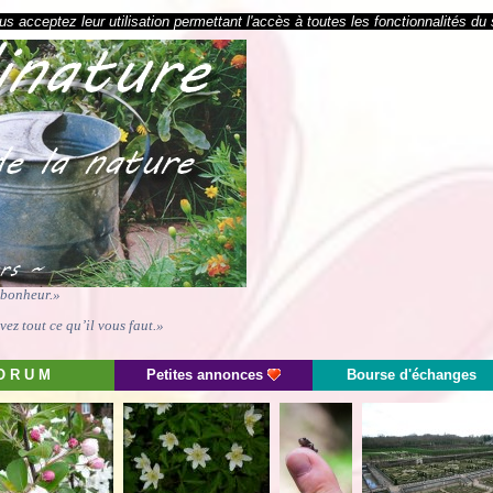
s acceptez leur utilisation permettant l'accès à toutes les fonctionnalités du 
e bonheur.»
ez tout ce qu’il vous faut.»
O R U M
Petites annonces
Bourse d'échanges