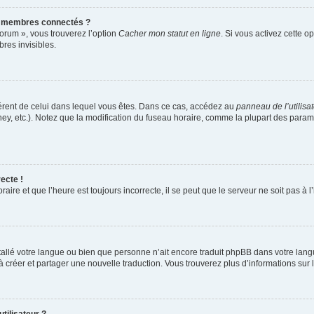
s membres connectés ?
forum », vous trouverez l’option
Cacher mon statut en ligne
. Si vous activez cette o
es invisibles.
ifférent de celui dans lequel vous êtes. Dans ce cas, accédez au
panneau de l’utilisa
ney, etc.). Notez que la modification du fuseau horaire, comme la plupart des para
ecte !
aire et que l’heure est toujours incorrecte, il se peut que le serveur ne soit pas à
installé votre langue ou bien que personne n’ait encore traduit phpBB dans votre l
s à créer et partager une nouvelle traduction. Vous trouverez plus d’informations sur l
tilisateur ?