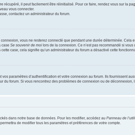
 récupéré, il peut facilement être réinitialisé. Pour ce faire, rendez vous sur la p
uveau vous connecter.
passe, contactez un administrateur du forum.
e connexion, vous ne resterez connecté que pendant une durée déterminée. Cela em
la case
Se souvenir de moi
lors de la connexion. Ce n’est pas recommandé si vous u
s cette case, cela signifie qu’un administrateur du forum a désactivé cette fonctionna
os paramètres d’authentification et votre connexion au forum. Ils fournissent aussi
teur du forum. Si vous rencontrez des problèmes de connexion ou de déconnexion, l
ockés dans notre base de données. Pour les modifier, accédez au
Panneau de l’util
 permettra de modifier tous les paramètres et préférences de votre compte.