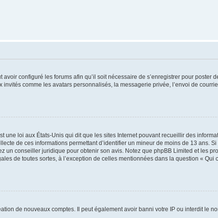
t avoir configuré les forums afin qu’il soit nécessaire de s’enregistrer pour poster
x invités comme les avatars personnalisés, la messagerie privée, l’envoi de courri
t une loi aux États-Unis qui dit que les sites Internet pouvant recueillir des infor
ollecte de ces informations permettant d’identifier un mineur de moins de 13 ans. S
tez un conseiller juridique pour obtenir son avis. Notez que phpBB Limited et les pr
gales de toutes sortes, à l’exception de celles mentionnées dans la question « Qui
réation de nouveaux comptes. Il peut également avoir banni votre IP ou interdit le no