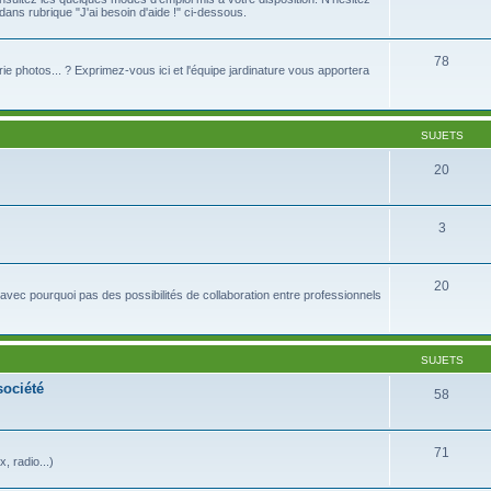
ns rubrique "J'ai besoin d'aide !" ci-dessous.
78
lerie photos... ? Exprimez-vous ici et l'équipe jardinature vous apportera
SUJETS
20
3
20
avec pourquoi pas des possibilités de collaboration entre professionnels
SUJETS
société
58
71
 radio...)