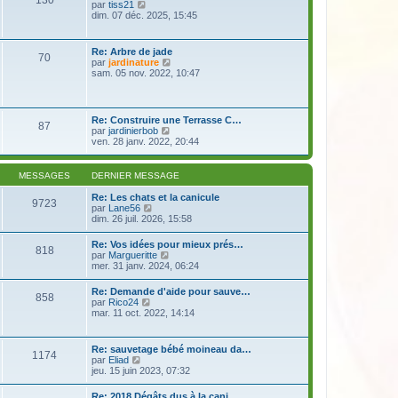
130
e
s
V
par
tiss21
r
r
a
o
dim. 07 déc. 2025, 15:45
m
n
g
i
e
i
e
r
s
e
l
s
Re: Arbre de jade
r
70
e
a
V
par
jardinature
m
d
g
o
sam. 05 nov. 2022, 10:47
e
e
e
i
s
r
r
s
n
l
a
i
e
g
Re: Construire une Terrasse C…
e
87
d
e
V
par
jardinierbob
r
e
o
ven. 28 janv. 2022, 20:44
m
r
i
e
n
r
s
i
l
s
MESSAGES
DERNIER MESSAGE
e
e
a
r
d
g
Re: Les chats et la canicule
m
9723
e
e
V
par
Lane56
e
r
o
dim. 26 juil. 2026, 15:58
s
n
i
s
i
r
a
Re: Vos idées pour mieux prés…
e
818
l
g
V
par
Margueritte
r
e
e
o
mer. 31 janv. 2024, 06:24
m
d
i
e
e
r
s
Re: Demande d'aide pour sauve…
r
858
l
s
V
par
Rico24
n
e
a
o
mar. 11 oct. 2022, 14:14
i
d
g
i
e
e
e
r
r
r
l
m
Re: sauvetage bébé moineau da…
n
1174
e
e
V
par
Eliad
i
d
s
o
jeu. 15 juin 2023, 07:32
e
e
s
i
r
r
a
r
m
Re: 2018 Dégâts dus à la cani…
n