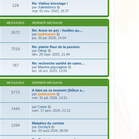
e
r
s
Re: Vidéos bricolage !
r
229
l
a
V
par
Juliettebrico
n
e
g
o
mar. 01 nov. 2022, 16:37
i
d
e
i
e
e
r
r
r
l
m
MESSAGES
DERNIER MESSAGE
n
e
e
i
d
s
Re: Arum en pot : feuilles qu…
e
2672
e
s
V
par
jardinature
r
r
a
o
jeu. 30 juil. 2026, 14:04
m
n
g
i
e
i
e
r
s
Re: plante fleur de la passion
e
7519
l
s
V
par
Olivgr
r
e
a
o
dim. 28 sept. 2025, 21:49
m
d
g
i
e
e
e
r
s
Re: recherche variété de camo…
r
767
l
s
V
par
Maxime.paysagiste
n
e
a
o
lun. 16 oct. 2023, 13:05
i
d
g
i
e
e
e
r
r
r
l
m
MESSAGES
DERNIER MESSAGE
n
e
e
i
d
s
A faire en ce moment (Début a…
e
5772
e
s
V
par
jardinature
r
r
a
o
ven. 31 juil. 2026, 14:51
m
n
g
i
e
i
e
r
s
V
par
Camo
e
7440
l
s
o
sam. 17 janv. 2026, 21:21
r
e
a
i
m
d
g
r
e
e
e
l
s
Maladies du cerisier
r
1284
e
s
V
par
OrchisS
n
d
a
o
lun. 03 août 2026, 06:09
i
e
g
i
e
r
e
r
r