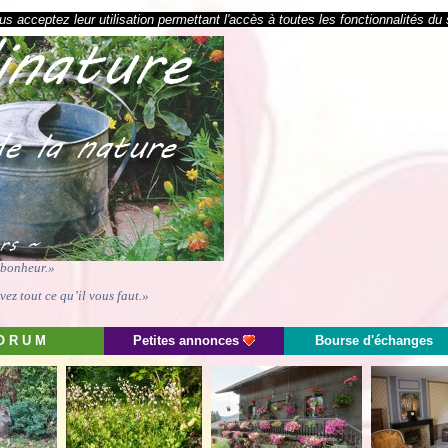
s acceptez leur utilisation permettant l'accès à toutes les fonctionnalités du 
e bonheur.»
ez tout ce qu’il vous faut.»
O R U M
Petites annonces
Bourse d'échanges