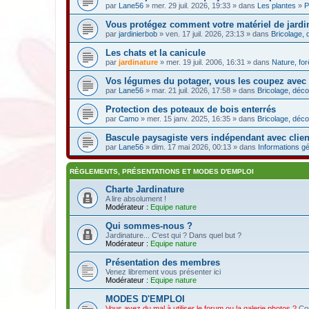
par
Lane56
» mer. 29 juil. 2026, 19:33 » dans
Les plantes
»
P
Vous protégez comment votre matériel de jardin
par
jardinierbob
» ven. 17 juil. 2026, 23:13 » dans
Bricolage, 
Les chats et la canicule
par
jardinature
» mer. 19 juil. 2006, 16:31 » dans
Nature, fo
Vos légumes du potager, vous les coupez avec
par
Lane56
» mar. 21 juil. 2026, 17:58 » dans
Bricolage, déco
Protection des poteaux de bois enterrés
par
Camo
» mer. 15 janv. 2025, 16:35 » dans
Bricolage, déco
Bascule paysagiste vers indépendant avec client
par
Lane56
» dim. 17 mai 2026, 00:13 » dans
Informations g
RÈGLEMENTS, PRÉSENTATIONS ET MODES D'EMPLOI
Charte Jardinature
A lire absolument !
Modérateur :
Equipe nature
Qui sommes-nous ?
Jardinature... C'est qui ? Dans quel but ?
Modérateur :
Equipe nature
Présentation des membres
Venez librement vous présenter ici
Modérateur :
Equipe nature
MODES D'EMPLOI
Vous avez du mal à utiliser le forum ou la galerie photos ?
Con