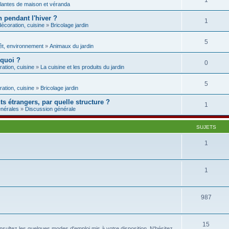
1
lantes de maison et véranda
 pendant l'hiver ?
1
décoration, cuisine
»
Bricolage jardin
5
rêt, environnement
»
Animaux du jardin
 quoi ?
0
ration, cuisine
»
La cuisine et les produits du jardin
5
ration, cuisine
»
Bricolage jardin
s étrangers, par quelle structure ?
1
énérales
»
Discussion générale
SUJETS
1
1
987
15
sultez les quelques modes d'emploi mis à votre disposition. N'hésitez