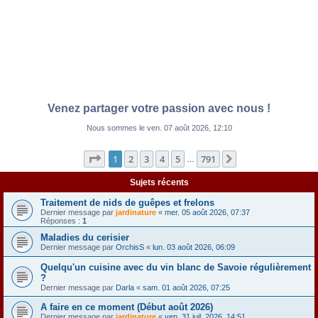
Venez partager votre passion avec nous !
Nous sommes le ven. 07 août 2026, 12:10
Page
1
sur
791
1
2
3
4
5
791
Suivante
…
Sujets récents
Traitement de nids de guêpes et frelons
Dernier message par
jardinature
«
mer. 05 août 2026, 07:37
Réponses :
1
Maladies du cerisier
Dernier message par
OrchisS
«
lun. 03 août 2026, 06:09
Quelqu'un cuisine avec du vin blanc de Savoie régulièrement
?
Dernier message par
Darla
«
sam. 01 août 2026, 07:25
A faire en ce moment (Début août 2026)
Dernier message par
jardinature
«
ven. 31 juil. 2026, 14:51