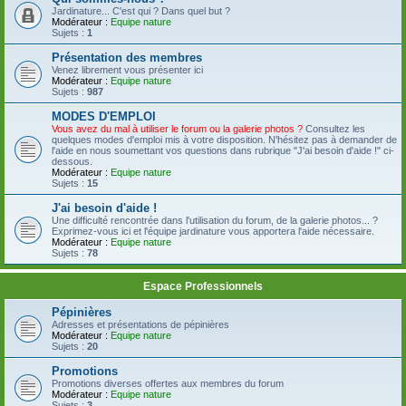
Jardinature... C'est qui ? Dans quel but ?
Modérateur :
Equipe nature
Sujets :
1
Présentation des membres
Venez librement vous présenter ici
Modérateur :
Equipe nature
Sujets :
987
MODES D'EMPLOI
Vous avez du mal à utiliser le forum ou la galerie photos ?
Consultez les
quelques modes d'emploi mis à votre disposition. N'hésitez pas à demander de
l'aide en nous soumettant vos questions dans rubrique "J'ai besoin d'aide !" ci-
dessous.
Modérateur :
Equipe nature
Sujets :
15
J'ai besoin d'aide !
Une difficulté rencontrée dans l'utilisation du forum, de la galerie photos... ?
Exprimez-vous ici et l'équipe jardinature vous apportera l'aide nécessaire.
Modérateur :
Equipe nature
Sujets :
78
Espace Professionnels
Pépinières
Adresses et présentations de pépinières
Modérateur :
Equipe nature
Sujets :
20
Promotions
Promotions diverses offertes aux membres du forum
Modérateur :
Equipe nature
Sujets :
3