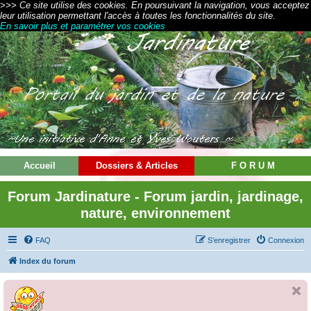
>>> Ce site utilise des cookies. En poursuivant la navigation, vous acceptez
leur utilisation permettant l'accès à toutes les fonctionnalités du site.
En savoir plus et paramétrer vos cookies
Accueil
Dossiers & Articles
F O R U M
Forum Jardinature - Forum jardin, jardinage,
nature, environnement
FAQ
S’enregistrer
Connexion
Index du forum