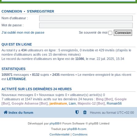
CONNEXION
•
S’ENREGISTRER
Nom d’utilisateur :
Mot de passe :
J’ai oublié mon mot de passe
Se souvenir de moi
QUI EST EN LIGNE
Au total il y a
434
utilisateurs en ligne : 5 enregistrés, 0 invisible et 429 invités (d’après le
nombre d’utilisateurs actifs ces 15 dernières minutes)
Le record du nombre d’utilisateurs en ligne est de
11086
, le mar. 22 juil. 2025, 15:34
STATISTIQUES
105971
messages •
8132
sujets •
2435
membres • Le membre enregistré le plus récent
est
LETRANGE
.
ACTIVITÉ SUR LES DERNIÈRES 24 HEURES
Nouveaux messages 0 • Nouveaux sujets 0 • utilisateur(s) arrivé(s) 0
7 utilisateurs et 1547 invités actifs sur les dernières 24 heures :
Bing [Bot]
,
Google
[Bot]
,
Google Adsense [Bot]
,
jardinature
,
Liam
,
Majestic-12 [Bot]
,
Romain56
Index du forum
Heures au format
UTC+02:00
Développé par
phpBB
® Forum Software © phpBB Limited
Traduit par
phpBB-fr.com
Confidentialité
|
Conditions