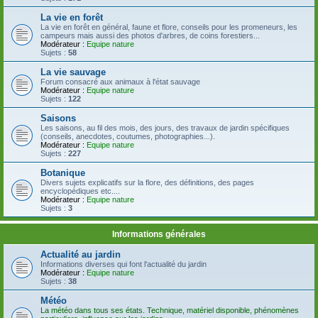
La vie en forêt
La vie en forêt en général, faune et flore, conseils pour les promeneurs, les
campeurs mais aussi des photos d'arbres, de coins forestiers...
Modérateur :
Equipe nature
Sujets :
58
La vie sauvage
Forum consacré aux animaux à l'état sauvage
Modérateur :
Equipe nature
Sujets :
122
Saisons
Les saisons, au fil des mois, des jours, des travaux de jardin spécifiques
(conseils, anecdotes, coutumes, photographies...).
Modérateur :
Equipe nature
Sujets :
227
Botanique
Divers sujets explicatifs sur la flore, des définitions, des pages
encyclopédiques etc....
Modérateur :
Equipe nature
Sujets :
3
Informations générales
Actualité au jardin
Informations diverses qui font l'actualité du jardin
Modérateur :
Equipe nature
Sujets :
38
Météo
La météo dans tous ses états. Technique, matériel disponible, phénomènes