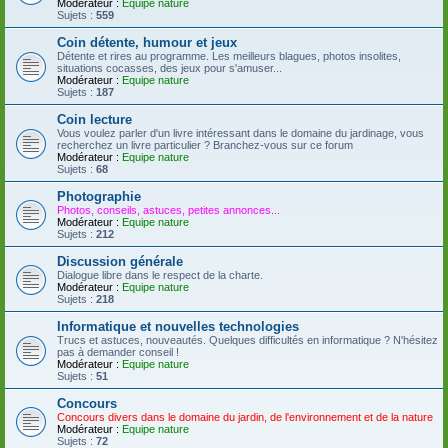
Modérateur :
Equipe nature
Sujets :
559
Coin détente, humour et jeux
Détente et rires au programme. Les meilleurs blagues, photos insolites,
situations cocasses, des jeux pour s'amuser...
Modérateur :
Equipe nature
Sujets :
187
Coin lecture
Vous voulez parler d'un livre intéressant dans le domaine du jardinage, vous
recherchez un livre particulier ? Branchez-vous sur ce forum
Modérateur :
Equipe nature
Sujets :
68
Photographie
Photos, conseils, astuces, petites annonces...
Modérateur :
Equipe nature
Sujets :
212
Discussion générale
Dialogue libre dans le respect de la charte.
Modérateur :
Equipe nature
Sujets :
218
Informatique et nouvelles technologies
Trucs et astuces, nouveautés. Quelques difficultés en informatique ? N'hésitez
pas à demander conseil !
Modérateur :
Equipe nature
Sujets :
51
Concours
Concours divers dans le domaine du jardin, de l'environnement et de la nature
Modérateur :
Equipe nature
Sujets :
72