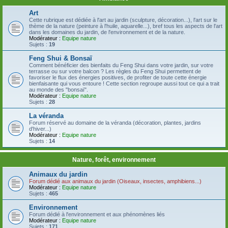
Art
Cette rubrique est dédiée à l'art au jardin (sculpture, décoration...), l'art sur le
thème de la nature (peinture à l'huile, aquarelle...), bref tous les aspects de l'art
dans les domaines du jardin, de l'environnement et de la nature.
Modérateur :
Equipe nature
Sujets :
19
Feng Shui & Bonsaï
Comment bénéficier des bienfaits du Feng Shui dans votre jardin, sur votre
terrasse ou sur votre balcon ? Les règles du Feng Shui permettent de
favoriser le flux des énergies positives, de profiter de toute cette énergie
bienfaisante qui vous entoure ! Cette section regroupe aussi tout ce qui a trait
au monde des "bonsaï".
Modérateur :
Equipe nature
Sujets :
28
La véranda
Forum réservé au domaine de la véranda (décoration, plantes, jardins
d'hiver...)
Modérateur :
Equipe nature
Sujets :
14
Nature, forêt, environnement
Animaux du jardin
Forum dédié aux animaux du jardin (Oiseaux, insectes, amphibiens...)
Modérateur :
Equipe nature
Sujets :
465
Environnement
Forum dédié à l'environnement et aux phénomènes liés
Modérateur :
Equipe nature
Sujets :
171