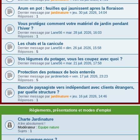
Arum en pot : feuilles qui jaunissent apres la floraison
Dernier message par
jardinature
«
jeu. 30 juil. 2026, 14:04
Réponses :
1
Vous protégez comment votre matériel de jardin pendant
l'hiver ?
Dernier message par
Lane56
«
mar. 28 juil. 2026, 16:03
Réponses :
1
Les chats et la canicule
Dernier message par
Lane56
«
dim. 26 juil. 2026, 15:58
Réponses :
5
Vos légumes du potager, vous les coupez avec quoi ?
Dernier message par
Lane56
«
mar. 21 juil. 2026, 17:58
Protection des poteaux de bois enterrés
Dernier message par
jardinierbob
«
ven. 17 juil. 2026, 23:23
Réponses :
5
Bascule paysagiste vers indépendant avec clients étrangers,
par quelle structure ?
Dernier message par
jardinature
«
jeu. 16 juil. 2026, 14:46
Réponses :
1
Règlements, présentations et modes d'emploi
Charte Jardinature
A lire absolument !
Modérateur :
Equipe nature
Sujets :
1
Qui sommes-nous ?