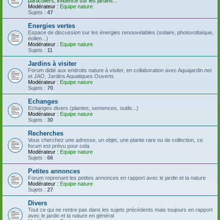
particuliers, influence sur les jardins...
Modérateur :
Equipe nature
Sujets :
47
Energies vertes
Espace de discussion sur les énergies renouvelables (solaire, photovoltaïque,
éolien...)
Modérateur :
Equipe nature
Sujets :
11
Jardins à visiter
Forum didié aux endroits nature à visiter, en collaboration avec Aquajardin.net
et JAO, Jardins Aquatiques Ouverts
Modérateur :
Equipe nature
Sujets :
70
Echanges
Echanges divers (plantes, semences, outils...)
Modérateur :
Equipe nature
Sujets :
30
Recherches
Vous cherchez une adresse, un objet, une plante rare ou de collection, ce
forum est prévu pour cela
Modérateur :
Equipe nature
Sujets :
66
Petites annonces
Forum reprenant les petites annonces en rapport avec le jardin et la nature
Modérateur :
Equipe nature
Sujets :
27
Divers
Tout ce qui ne rentre pas dans les sujets précédents mais toujours en rapport
avec le jardin et la nature en général