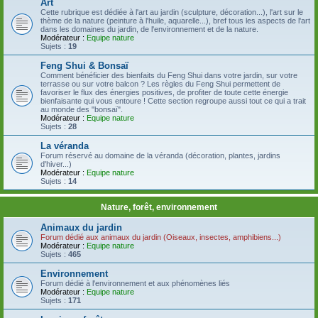
Art
Cette rubrique est dédiée à l'art au jardin (sculpture, décoration...), l'art sur le
thème de la nature (peinture à l'huile, aquarelle...), bref tous les aspects de l'art
dans les domaines du jardin, de l'environnement et de la nature.
Modérateur :
Equipe nature
Sujets :
19
Feng Shui & Bonsaï
Comment bénéficier des bienfaits du Feng Shui dans votre jardin, sur votre
terrasse ou sur votre balcon ? Les règles du Feng Shui permettent de
favoriser le flux des énergies positives, de profiter de toute cette énergie
bienfaisante qui vous entoure ! Cette section regroupe aussi tout ce qui a trait
au monde des "bonsaï".
Modérateur :
Equipe nature
Sujets :
28
La véranda
Forum réservé au domaine de la véranda (décoration, plantes, jardins
d'hiver...)
Modérateur :
Equipe nature
Sujets :
14
Nature, forêt, environnement
Animaux du jardin
Forum dédié aux animaux du jardin (Oiseaux, insectes, amphibiens...)
Modérateur :
Equipe nature
Sujets :
465
Environnement
Forum dédié à l'environnement et aux phénomènes liés
Modérateur :
Equipe nature
Sujets :
171