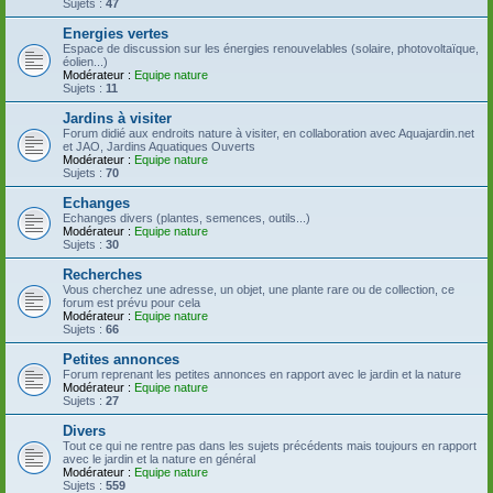
Sujets :
47
Energies vertes
Espace de discussion sur les énergies renouvelables (solaire, photovoltaïque,
éolien...)
Modérateur :
Equipe nature
Sujets :
11
Jardins à visiter
Forum didié aux endroits nature à visiter, en collaboration avec Aquajardin.net
et JAO, Jardins Aquatiques Ouverts
Modérateur :
Equipe nature
Sujets :
70
Echanges
Echanges divers (plantes, semences, outils...)
Modérateur :
Equipe nature
Sujets :
30
Recherches
Vous cherchez une adresse, un objet, une plante rare ou de collection, ce
forum est prévu pour cela
Modérateur :
Equipe nature
Sujets :
66
Petites annonces
Forum reprenant les petites annonces en rapport avec le jardin et la nature
Modérateur :
Equipe nature
Sujets :
27
Divers
Tout ce qui ne rentre pas dans les sujets précédents mais toujours en rapport
avec le jardin et la nature en général
Modérateur :
Equipe nature
Sujets :
559