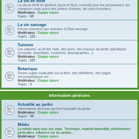
La vie en forêt
La vie en forêt en général, faune et flore, conseils pour les promeneurs, les
campeurs mais aussi des photos d'arbres, de coins forestiers...
Modérateur :
Equipe nature
Sujets :
58
La vie sauvage
Forum consacré aux animaux à l'état sauvage
Modérateur :
Equipe nature
Sujets :
122
Saisons
Les saisons, au fil des mois, des jours, des travaux de jardin spécifiques
(conseils, anecdotes, coutumes, photographies...).
Modérateur :
Equipe nature
Sujets :
227
Botanique
Divers sujets explicatifs sur la flore, des définitions, des pages
encyclopédiques etc....
Modérateur :
Equipe nature
Sujets :
3
Informations générales
Actualité au jardin
Informations diverses qui font l'actualité du jardin
Modérateur :
Equipe nature
Sujets :
38
Météo
La météo dans tous ses états. Technique, matériel disponible, phénomènes
particuliers, influence sur les jardins...
Modérateur :
Equipe nature