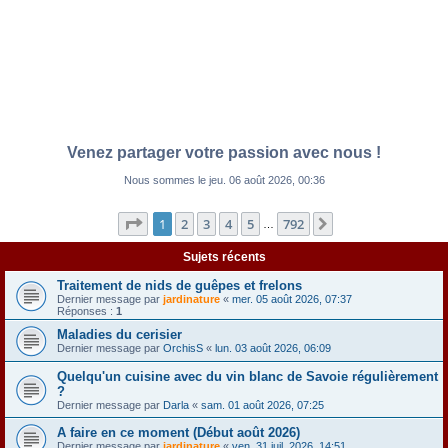
Venez partager votre passion avec nous !
Nous sommes le jeu. 06 août 2026, 00:36
Page
1
sur
792
1
2
3
4
5
792
Suivante
…
Sujets récents
Traitement de nids de guêpes et frelons
Dernier message par
jardinature
«
mer. 05 août 2026, 07:37
Réponses :
1
Maladies du cerisier
Dernier message par
OrchisS
«
lun. 03 août 2026, 06:09
Quelqu'un cuisine avec du vin blanc de Savoie régulièrement
?
Dernier message par
Darla
«
sam. 01 août 2026, 07:25
A faire en ce moment (Début août 2026)
Dernier message par
jardinature
«
ven. 31 juil. 2026, 14:51