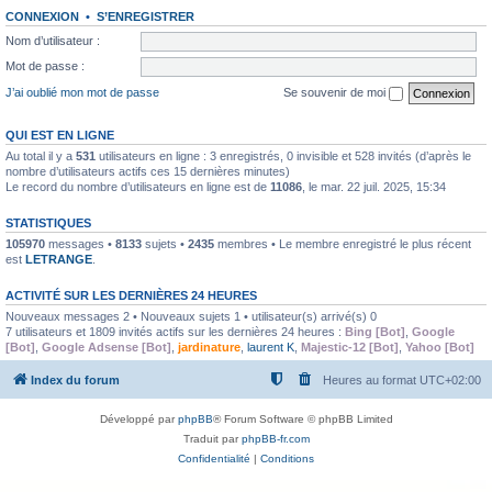
CONNEXION
•
S’ENREGISTRER
Nom d’utilisateur :
Mot de passe :
J’ai oublié mon mot de passe
Se souvenir de moi
QUI EST EN LIGNE
Au total il y a
531
utilisateurs en ligne : 3 enregistrés, 0 invisible et 528 invités (d’après le
nombre d’utilisateurs actifs ces 15 dernières minutes)
Le record du nombre d’utilisateurs en ligne est de
11086
, le mar. 22 juil. 2025, 15:34
STATISTIQUES
105970
messages •
8133
sujets •
2435
membres • Le membre enregistré le plus récent
est
LETRANGE
.
ACTIVITÉ SUR LES DERNIÈRES 24 HEURES
Nouveaux messages 2 • Nouveaux sujets 1 • utilisateur(s) arrivé(s) 0
7 utilisateurs et 1809 invités actifs sur les dernières 24 heures :
Bing [Bot]
,
Google
[Bot]
,
Google Adsense [Bot]
,
jardinature
,
laurent K
,
Majestic-12 [Bot]
,
Yahoo [Bot]
Index du forum
Heures au format
UTC+02:00
Développé par
phpBB
® Forum Software © phpBB Limited
Traduit par
phpBB-fr.com
Confidentialité
|
Conditions