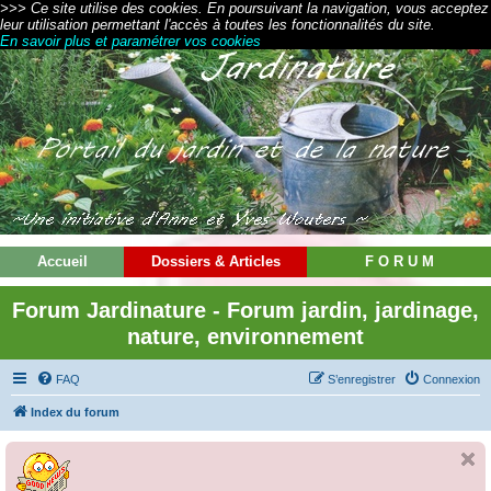
>>> Ce site utilise des cookies. En poursuivant la navigation, vous acceptez
leur utilisation permettant l'accès à toutes les fonctionnalités du site.
En savoir plus et paramétrer vos cookies
Accueil
Dossiers & Articles
F O R U M
Forum Jardinature - Forum jardin, jardinage,
nature, environnement
FAQ
S’enregistrer
Connexion
Index du forum