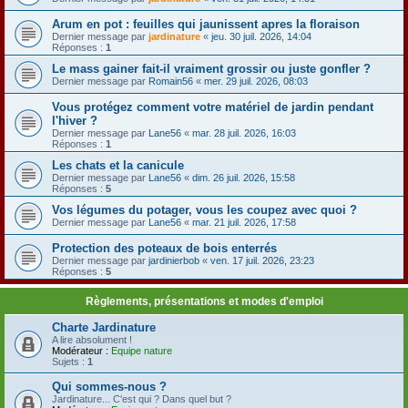
Arum en pot : feuilles qui jaunissent apres la floraison
Dernier message par
jardinature
«
jeu. 30 juil. 2026, 14:04
Réponses :
1
Le mass gainer fait-il vraiment grossir ou juste gonfler ?
Dernier message par
Romain56
«
mer. 29 juil. 2026, 08:03
Vous protégez comment votre matériel de jardin pendant
l'hiver ?
Dernier message par
Lane56
«
mar. 28 juil. 2026, 16:03
Réponses :
1
Les chats et la canicule
Dernier message par
Lane56
«
dim. 26 juil. 2026, 15:58
Réponses :
5
Vos légumes du potager, vous les coupez avec quoi ?
Dernier message par
Lane56
«
mar. 21 juil. 2026, 17:58
Protection des poteaux de bois enterrés
Dernier message par
jardinierbob
«
ven. 17 juil. 2026, 23:23
Réponses :
5
Règlements, présentations et modes d'emploi
Charte Jardinature
A lire absolument !
Modérateur :
Equipe nature
Sujets :
1
Qui sommes-nous ?
Jardinature... C'est qui ? Dans quel but ?