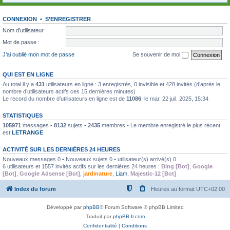
CONNEXION
•
S’ENREGISTRER
Nom d’utilisateur :
Mot de passe :
J’ai oublié mon mot de passe
Se souvenir de moi
QUI EST EN LIGNE
Au total il y a
431
utilisateurs en ligne : 3 enregistrés, 0 invisible et 428 invités (d’après le
nombre d’utilisateurs actifs ces 15 dernières minutes)
Le record du nombre d’utilisateurs en ligne est de
11086
, le mar. 22 juil. 2025, 15:34
STATISTIQUES
105971
messages •
8132
sujets •
2435
membres • Le membre enregistré le plus récent
est
LETRANGE
.
ACTIVITÉ SUR LES DERNIÈRES 24 HEURES
Nouveaux messages 0 • Nouveaux sujets 0 • utilisateur(s) arrivé(s) 0
6 utilisateurs et 1557 invités actifs sur les dernières 24 heures :
Bing [Bot]
,
Google
[Bot]
,
Google Adsense [Bot]
,
jardinature
,
Liam
,
Majestic-12 [Bot]
Index du forum
Heures au format
UTC+02:00
Développé par
phpBB
® Forum Software © phpBB Limited
Traduit par
phpBB-fr.com
Confidentialité
|
Conditions