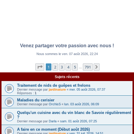
Venez partager votre passion avec nous !
Nous sommes le ven. 07 août 2026, 22:24
Page
1
sur
791
1
2
3
4
5
791
Suivante
…
Sujets récents
Traitement de nids de guêpes et frelons
Dernier message par
jardinature
«
mer. 05 août 2026, 07:37
Réponses :
1
Maladies du cerisier
Dernier message par
OrchisS
«
lun. 03 août 2026, 06:09
Quelqu'un cuisine avec du vin blanc de Savoie régulièrement
?
Dernier message par
Darla
«
sam. 01 août 2026, 07:25
A faire en ce moment (Début août 2026)
Dernier message par
jardinature
«
ven. 31 juil. 2026, 14:51