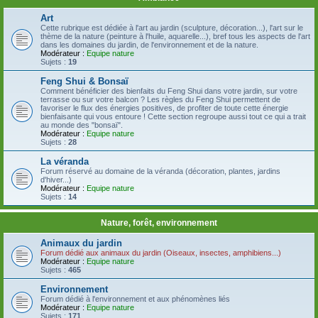
Art
Cette rubrique est dédiée à l'art au jardin (sculpture, décoration...), l'art sur le
thème de la nature (peinture à l'huile, aquarelle...), bref tous les aspects de l'art
dans les domaines du jardin, de l'environnement et de la nature.
Modérateur :
Equipe nature
Sujets :
19
Feng Shui & Bonsaï
Comment bénéficier des bienfaits du Feng Shui dans votre jardin, sur votre
terrasse ou sur votre balcon ? Les règles du Feng Shui permettent de
favoriser le flux des énergies positives, de profiter de toute cette énergie
bienfaisante qui vous entoure ! Cette section regroupe aussi tout ce qui a trait
au monde des "bonsaï".
Modérateur :
Equipe nature
Sujets :
28
La véranda
Forum réservé au domaine de la véranda (décoration, plantes, jardins
d'hiver...)
Modérateur :
Equipe nature
Sujets :
14
Nature, forêt, environnement
Animaux du jardin
Forum dédié aux animaux du jardin (Oiseaux, insectes, amphibiens...)
Modérateur :
Equipe nature
Sujets :
465
Environnement
Forum dédié à l'environnement et aux phénomènes liés
Modérateur :
Equipe nature
Sujets :
171