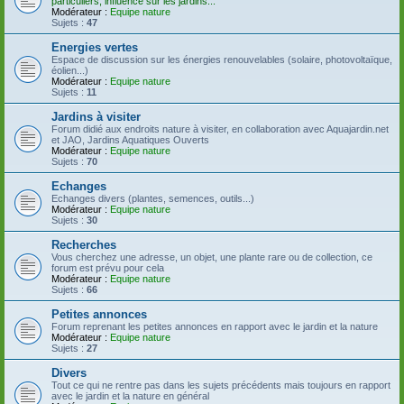
particuliers, influence sur les jardins...
Modérateur :
Equipe nature
Sujets :
47
Energies vertes
Espace de discussion sur les énergies renouvelables (solaire, photovoltaïque,
éolien...)
Modérateur :
Equipe nature
Sujets :
11
Jardins à visiter
Forum didié aux endroits nature à visiter, en collaboration avec Aquajardin.net
et JAO, Jardins Aquatiques Ouverts
Modérateur :
Equipe nature
Sujets :
70
Echanges
Echanges divers (plantes, semences, outils...)
Modérateur :
Equipe nature
Sujets :
30
Recherches
Vous cherchez une adresse, un objet, une plante rare ou de collection, ce
forum est prévu pour cela
Modérateur :
Equipe nature
Sujets :
66
Petites annonces
Forum reprenant les petites annonces en rapport avec le jardin et la nature
Modérateur :
Equipe nature
Sujets :
27
Divers
Tout ce qui ne rentre pas dans les sujets précédents mais toujours en rapport
avec le jardin et la nature en général