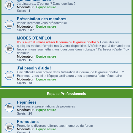
Jardinature... C'est qui ? Dans quel but ?
Modérateur :
Equipe nature
Sujets :
1
Présentation des membres
Venez librement vous présenter ici
Modérateur :
Equipe nature
Sujets :
987
MODES D'EMPLOI
Vous avez du mal à utiliser le forum ou la galerie photos ?
Consultez les
quelques modes d'emploi mis à votre disposition. N'hésitez pas à demander de
l'aide en nous soumettant vos questions dans rubrique "J'ai besoin d'aide !" ci-
dessous.
Modérateur :
Equipe nature
Sujets :
15
J'ai besoin d'aide !
Une difficulté rencontrée dans l'utilisation du forum, de la galerie photos... ?
Exprimez-vous ici et l'équipe jardinature vous apportera l'aide nécessaire.
Modérateur :
Equipe nature
Sujets :
78
Espace Professionnels
Pépinières
Adresses et présentations de pépinières
Modérateur :
Equipe nature
Sujets :
20
Promotions
Promotions diverses offertes aux membres du forum
Modérateur :
Equipe nature
Sujets :
3