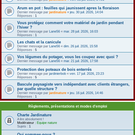
Arum en pot : feuilles qui jaunissent apres la floraison
Dernier message par
jardinature
«
jeu. 30 juil. 2026, 14:04
Réponses :
1
Vous protégez comment votre matériel de jardin pendant
l'hiver ?
Dernier message par
Lane56
«
mar. 28 juil. 2026, 16:03
Réponses :
1
Les chats et la canicule
Dernier message par
Lane56
«
dim. 26 juil. 2026, 15:58
Réponses :
5
Vos légumes du potager, vous les coupez avec quoi ?
Dernier message par
Lane56
«
mar. 21 juil. 2026, 17:58
Protection des poteaux de bois enterrés
Dernier message par
jardinierbob
«
ven. 17 juil. 2026, 23:23
Réponses :
5
Bascule paysagiste vers indépendant avec clients étrangers,
par quelle structure ?
Dernier message par
jardinature
«
jeu. 16 juil. 2026, 14:46
Réponses :
1
Règlements, présentations et modes d'emploi
Charte Jardinature
A lire absolument !
Modérateur :
Equipe nature
Sujets :
1
Qui sommes-nous ?