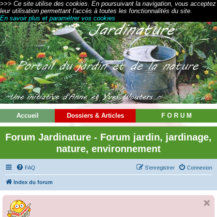
>>> Ce site utilise des cookies. En poursuivant la navigation, vous acceptez
leur utilisation permettant l'accès à toutes les fonctionnalités du site.
En savoir plus et paramétrer vos cookies
Accueil
Dossiers & Articles
F O R U M
Forum Jardinature - Forum jardin, jardinage,
nature, environnement
FAQ
S’enregistrer
Connexion
Index du forum