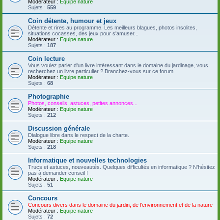
Modérateur :
Equipe nature
Sujets :
559
Coin détente, humour et jeux
Détente et rires au programme. Les meilleurs blagues, photos insolites,
situations cocasses, des jeux pour s'amuser...
Modérateur :
Equipe nature
Sujets :
187
Coin lecture
Vous voulez parler d'un livre intéressant dans le domaine du jardinage, vous
recherchez un livre particulier ? Branchez-vous sur ce forum
Modérateur :
Equipe nature
Sujets :
68
Photographie
Photos, conseils, astuces, petites annonces...
Modérateur :
Equipe nature
Sujets :
212
Discussion générale
Dialogue libre dans le respect de la charte.
Modérateur :
Equipe nature
Sujets :
218
Informatique et nouvelles technologies
Trucs et astuces, nouveautés. Quelques difficultés en informatique ? N'hésitez
pas à demander conseil !
Modérateur :
Equipe nature
Sujets :
51
Concours
Concours divers dans le domaine du jardin, de l'environnement et de la nature
Modérateur :
Equipe nature
Sujets :
72