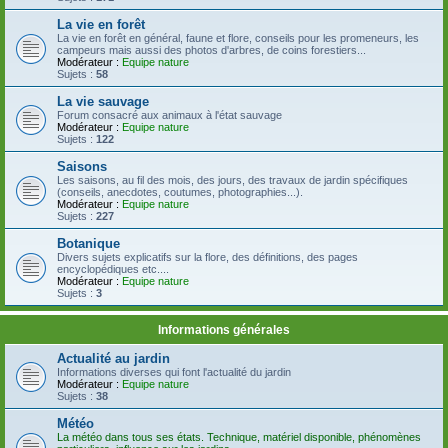
La vie en forêt
La vie en forêt en général, faune et flore, conseils pour les promeneurs, les
campeurs mais aussi des photos d'arbres, de coins forestiers...
Modérateur :
Equipe nature
Sujets :
58
La vie sauvage
Forum consacré aux animaux à l'état sauvage
Modérateur :
Equipe nature
Sujets :
122
Saisons
Les saisons, au fil des mois, des jours, des travaux de jardin spécifiques
(conseils, anecdotes, coutumes, photographies...).
Modérateur :
Equipe nature
Sujets :
227
Botanique
Divers sujets explicatifs sur la flore, des définitions, des pages
encyclopédiques etc....
Modérateur :
Equipe nature
Sujets :
3
Informations générales
Actualité au jardin
Informations diverses qui font l'actualité du jardin
Modérateur :
Equipe nature
Sujets :
38
Météo
La météo dans tous ses états. Technique, matériel disponible, phénomènes