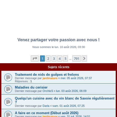
Venez partager votre passion avec nous !
Nous sommes le lun. 10 août 2026, 03:30
Page
1
sur
791
1
2
3
4
5
791
Suivante
…
Sujets récents
Traitement de nids de guêpes et frelons
Dernier message par
jardinature
«
mer. 05 août 2026, 07:37
Réponses :
1
Maladies du cerisier
Dernier message par
OrchisS
«
lun. 03 août 2026, 06:09
Quelqu'un cuisine avec du vin blanc de Savoie régulièrement
?
Dernier message par
Darla
«
sam. 01 août 2026, 07:25
A faire en ce moment (Début août 2026)
Dernier message par
jardinature
«
ven. 31 juil. 2026, 14:51