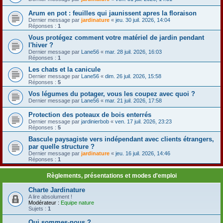
Arum en pot : feuilles qui jaunissent apres la floraison
Dernier message par
jardinature
«
jeu. 30 juil. 2026, 14:04
Réponses :
1
Vous protégez comment votre matériel de jardin pendant
l'hiver ?
Dernier message par
Lane56
«
mar. 28 juil. 2026, 16:03
Réponses :
1
Les chats et la canicule
Dernier message par
Lane56
«
dim. 26 juil. 2026, 15:58
Réponses :
5
Vos légumes du potager, vous les coupez avec quoi ?
Dernier message par
Lane56
«
mar. 21 juil. 2026, 17:58
Protection des poteaux de bois enterrés
Dernier message par
jardinierbob
«
ven. 17 juil. 2026, 23:23
Réponses :
5
Bascule paysagiste vers indépendant avec clients étrangers,
par quelle structure ?
Dernier message par
jardinature
«
jeu. 16 juil. 2026, 14:46
Réponses :
1
Règlements, présentations et modes d'emploi
Charte Jardinature
A lire absolument !
Modérateur :
Equipe nature
Sujets :
1
Qui sommes-nous ?