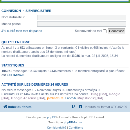
CONNEXION
•
S’ENREGISTRER
Nom d’utilisateur :
Mot de passe :
J’ai oublié mon mot de passe
Se souvenir de moi
QUI EST EN LIGNE
Au total il y a
611
utilisateurs en ligne : 3 enregistrés, 0 invisible et 608 invités (d’après le
nombre d’utilisateurs actifs ces 15 dernières minutes)
Le record du nombre d’utilisateurs en ligne est de
11086
, le mar. 22 juil. 2025, 15:34
STATISTIQUES
105971
messages •
8132
sujets •
2435
membres • Le membre enregistré le plus récent
est
LETRANGE
.
ACTIVITÉ SUR LES DERNIÈRES 24 HEURES
Nouveaux messages 0 • Nouveaux sujets 0 • utilisateur(s) arrivé(s) 0
6 utilisateurs et 1467 invités actifs sur les dernières 24 heures :
Bing [Bot]
,
Google
[Bot]
,
Google Adsense [Bot]
,
jardinature
,
Lane56
,
Majestic-12 [Bot]
Index du forum
Heures au format
UTC+02:00
Développé par
phpBB
® Forum Software © phpBB Limited
Traduit par
phpBB-fr.com
Confidentialité
|
Conditions