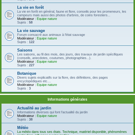
La vie en forêt
La vie en forêt en général, faune et flore, conseils pour les promeneurs, les
campeurs mais aussi des photos d'arbres, de coins forestiers...
Modérateur :
Equipe nature
Sujets :
58
La vie sauvage
Forum consacré aux animaux à l'état sauvage
Modérateur :
Equipe nature
Sujets :
122
Saisons
Les saisons, au fil des mois, des jours, des travaux de jardin spécifiques
(conseils, anecdotes, coutumes, photographies...).
Modérateur :
Equipe nature
Sujets :
227
Botanique
Divers sujets explicatifs sur la flore, des définitions, des pages
encyclopédiques etc....
Modérateur :
Equipe nature
Sujets :
3
Informations générales
Actualité au jardin
Informations diverses qui font l'actualité du jardin
Modérateur :
Equipe nature
Sujets :
38
Météo
La météo dans tous ses états. Technique, matériel disponible, phénomènes