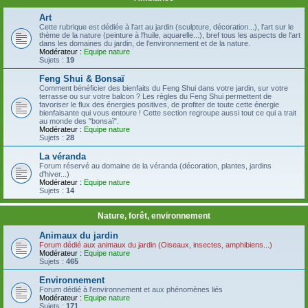
Art
Cette rubrique est dédiée à l'art au jardin (sculpture, décoration...), l'art sur le
thème de la nature (peinture à l'huile, aquarelle...), bref tous les aspects de l'art
dans les domaines du jardin, de l'environnement et de la nature.
Modérateur :
Equipe nature
Sujets :
19
Feng Shui & Bonsaï
Comment bénéficier des bienfaits du Feng Shui dans votre jardin, sur votre
terrasse ou sur votre balcon ? Les règles du Feng Shui permettent de
favoriser le flux des énergies positives, de profiter de toute cette énergie
bienfaisante qui vous entoure ! Cette section regroupe aussi tout ce qui a trait
au monde des "bonsaï".
Modérateur :
Equipe nature
Sujets :
28
La véranda
Forum réservé au domaine de la véranda (décoration, plantes, jardins
d'hiver...)
Modérateur :
Equipe nature
Sujets :
14
Nature, forêt, environnement
Animaux du jardin
Forum dédié aux animaux du jardin (Oiseaux, insectes, amphibiens...)
Modérateur :
Equipe nature
Sujets :
465
Environnement
Forum dédié à l'environnement et aux phénomènes liés
Modérateur :
Equipe nature
Sujets :
171