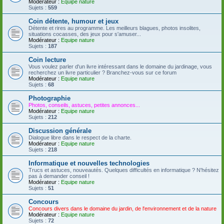
Modérateur :
Equipe nature
Sujets :
559
Coin détente, humour et jeux
Détente et rires au programme. Les meilleurs blagues, photos insolites,
situations cocasses, des jeux pour s'amuser...
Modérateur :
Equipe nature
Sujets :
187
Coin lecture
Vous voulez parler d'un livre intéressant dans le domaine du jardinage, vous
recherchez un livre particulier ? Branchez-vous sur ce forum
Modérateur :
Equipe nature
Sujets :
68
Photographie
Photos, conseils, astuces, petites annonces...
Modérateur :
Equipe nature
Sujets :
212
Discussion générale
Dialogue libre dans le respect de la charte.
Modérateur :
Equipe nature
Sujets :
218
Informatique et nouvelles technologies
Trucs et astuces, nouveautés. Quelques difficultés en informatique ? N'hésitez
pas à demander conseil !
Modérateur :
Equipe nature
Sujets :
51
Concours
Concours divers dans le domaine du jardin, de l'environnement et de la nature
Modérateur :
Equipe nature
Sujets :
72