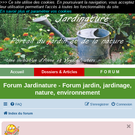
>>> Ce site utilise des cookies. En poursuivant la navigation, vous acceptez
leur utilisation permettant l'accès à toutes les fonctionnalités du site.
En savoir plus et paramétrer vos cookies
Accueil
Dossiers & Articles
F O R U M
Forum Jardinature - Forum jardin, jardinage,
nature, environnement
FAQ
S’enregistrer
Connexion
Index du forum