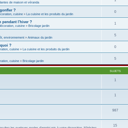
1
lantes de maison et véranda
 gonfler ?
0
coration, cuisine
»
La cuisine et les produits du jardin
 pendant l'hiver ?
1
décoration, cuisine
»
Bricolage jardin
5
rêt, environnement
»
Animaux du jardin
 quoi ?
0
ration, cuisine
»
La cuisine et les produits du jardin
5
ration, cuisine
»
Bricolage jardin
SUJETS
1
1
987
15
sultez les quelques modes d'emploi mis à votre disposition. N'hésitez