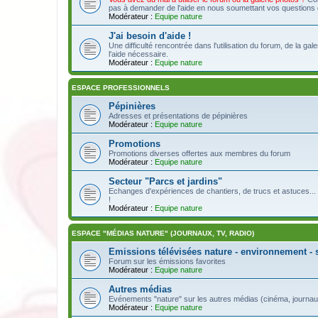
pas à demander de l'aide en nous soumettant vos questions da
Modérateur :
Equipe nature
J'ai besoin d'aide !
Une difficulté rencontrée dans l'utilisation du forum, de la ga
l'aide nécessaire.
Modérateur :
Equipe nature
ESPACE PROFESSIONNELS
Pépinières
Adresses et présentations de pépinières
Modérateur :
Equipe nature
Promotions
Promotions diverses offertes aux membres du forum
Modérateur :
Equipe nature
Secteur "Parcs et jardins"
Echanges d'expériences de chantiers, de trucs et astuces... 
!
Modérateur :
Equipe nature
ESPACE "MÉDIAS NATURE" (JOURNAUX, TV, RADIO)
Emissions télévisées nature - environnement - 
Forum sur les émissions favorites
Modérateur :
Equipe nature
Autres médias
Evénements "nature" sur les autres médias (cinéma, journaux,
Modérateur :
Equipe nature