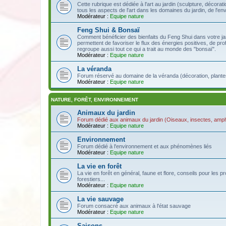
Cette rubrique est dédiée à l'art au jardin (sculpture, décoration
tous les aspects de l'art dans les domaines du jardin, de l'en
Modérateur :
Equipe nature
Feng Shui & Bonsaï
Comment bénéficier des bienfaits du Feng Shui dans votre jar
permettent de favoriser le flux des énergies positives, de pro
regroupe aussi tout ce qui a trait au monde des "bonsaï".
Modérateur :
Equipe nature
La véranda
Forum réservé au domaine de la véranda (décoration, plantes, 
Modérateur :
Equipe nature
NATURE, FORÊT, ENVIRONNEMENT
Animaux du jardin
Forum dédié aux animaux du jardin (Oiseaux, insectes, amphi
Modérateur :
Equipe nature
Environnement
Forum dédié à l'environnement et aux phénomènes liés
Modérateur :
Equipe nature
La vie en forêt
La vie en forêt en général, faune et flore, conseils pour le
forestiers...
Modérateur :
Equipe nature
La vie sauvage
Forum consacré aux animaux à l'état sauvage
Modérateur :
Equipe nature
Saisons