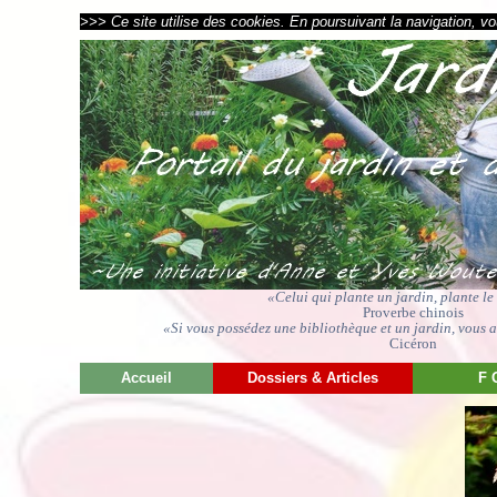
>>> Ce site utilise des cookies. En poursuivant la navigation, vou
«Celui qui plante un jardin, plante l
Proverbe chinois
«Si vous possédez une bibliothèque et un jardin, vous av
Cicéron
Accueil
Dossiers & Articles
F 