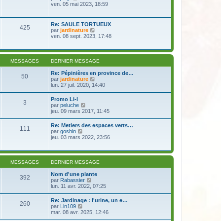
e
e
o
ven. 05 mai 2023, 18:59
i
d
s
i
e
e
s
r
r
r
a
l
m
Re: SAULE TORTUEUX
n
g
425
e
e
V
par
jardinature
i
e
d
s
o
ven. 08 sept. 2023, 17:48
e
e
s
i
r
r
a
r
m
n
g
l
e
i
e
e
s
MESSAGES
DERNIER MESSAGE
e
d
s
r
e
a
Re: Pépinières en province de…
m
50
r
g
V
par
jardinature
e
n
e
o
lun. 27 juil. 2020, 14:40
s
i
i
s
e
r
a
Promo Li-l
r
3
l
g
V
par
peluche
m
e
e
o
jeu. 09 mars 2017, 11:45
e
d
i
s
e
r
s
Re: Metiers des espaces verts…
r
111
l
a
V
par
goshin
n
e
g
o
jeu. 03 mars 2022, 23:56
i
d
e
i
e
e
r
r
r
l
m
n
e
e
MESSAGES
DERNIER MESSAGE
i
d
s
e
e
s
Nom d'une plante
r
392
r
a
V
par
Rabassier
m
n
g
o
lun. 11 avr. 2022, 07:25
e
i
e
i
s
e
r
s
Re: Jardinage : l'urine, un e…
r
260
l
a
V
par
Lin109
m
e
g
o
mar. 08 avr. 2025, 12:46
e
d
e
i
s