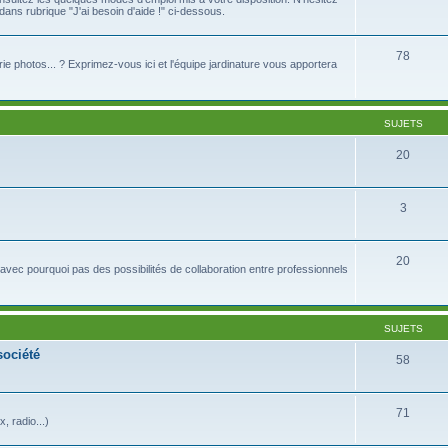
ns rubrique "J'ai besoin d'aide !" ci-dessous.
78
lerie photos... ? Exprimez-vous ici et l'équipe jardinature vous apportera
SUJETS
20
3
20
avec pourquoi pas des possibilités de collaboration entre professionnels
SUJETS
société
58
71
 radio...)