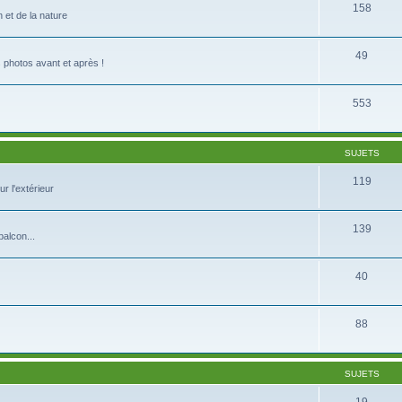
158
 et de la nature
49
s photos avant et après !
553
SUJETS
119
r l'extérieur
139
balcon...
40
88
SUJETS