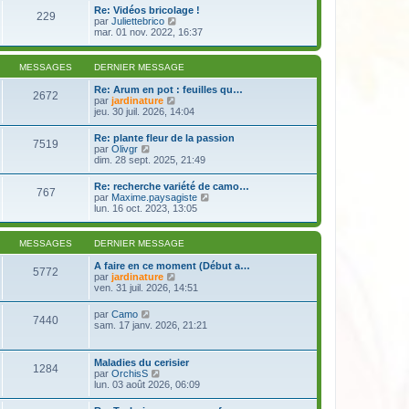
e
r
s
Re: Vidéos bricolage !
r
229
l
a
V
par
Juliettebrico
n
e
g
o
mar. 01 nov. 2022, 16:37
i
d
e
i
e
e
r
r
r
l
m
MESSAGES
DERNIER MESSAGE
n
e
e
i
d
s
Re: Arum en pot : feuilles qu…
e
2672
e
s
V
par
jardinature
r
r
a
o
jeu. 30 juil. 2026, 14:04
m
n
g
i
e
i
e
r
s
Re: plante fleur de la passion
e
7519
l
s
V
par
Olivgr
r
e
a
o
dim. 28 sept. 2025, 21:49
m
d
g
i
e
e
e
r
s
Re: recherche variété de camo…
r
767
l
s
V
par
Maxime.paysagiste
n
e
a
o
lun. 16 oct. 2023, 13:05
i
d
g
i
e
e
e
r
r
r
l
m
MESSAGES
DERNIER MESSAGE
n
e
e
i
d
s
A faire en ce moment (Début a…
e
5772
e
s
V
par
jardinature
r
r
a
o
ven. 31 juil. 2026, 14:51
m
n
g
i
e
i
e
r
s
V
par
Camo
e
7440
l
s
o
sam. 17 janv. 2026, 21:21
r
e
a
i
m
d
g
r
e
e
e
l
s
Maladies du cerisier
r
1284
e
s
V
par
OrchisS
n
d
a
o
lun. 03 août 2026, 06:09
i
e
g
i
e
r
e
r
r