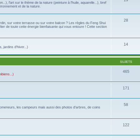
19
...), l'art sur le thème de la nature (peinture à l'huile, aquarelle...), bref
vironnement et de la nature.
28
din, sur votre terrasse ou sur votre balcon ? Les règles du Feng Shui
fiter de toute cette énergie bienfaisante qui vous entoure ! Cette section
14
jardins d'hiver...)
SUJETS
465
biens...)
171
58
s promeneurs, les campeurs mais aussi des photos d'arbres, de coins
122