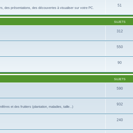
51
rs, des présentations, des découvertes à visualiser sur votre PC.
SUJETS
312
550
90
SUJETS
590
932
es et des fruitiers (plantation, maladies, taille...)
240