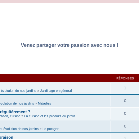
Venez partager votre passion avec nous !
RÉPONSES
1
 évolution de nos jardins
»
Jardinage en général
0
évolution de nos jardins
»
Maladies
 régulièrement ?
0
ation, cuisine
»
La cuisine et les produits du jardin
0
e, évolution de nos jardins
»
Le potager
loraison