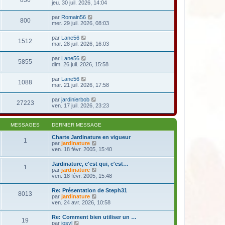
836
jeu. 30 juil. 2026, 14:04
par
Romain56
800
mer. 29 juil. 2026, 08:03
par
Lane56
1512
mar. 28 juil. 2026, 16:03
par
Lane56
5855
dim. 26 juil. 2026, 15:58
par
Lane56
1088
mar. 21 juil. 2026, 17:58
par
jardinierbob
27223
ven. 17 juil. 2026, 23:23
MESSAGES
DERNIER MESSAGE
Charte Jardinature en vigueur
1
V
par
jardinature
o
ven. 18 févr. 2005, 15:40
i
r
Jardinature, c'est qui, c'est…
1
l
V
par
jardinature
e
o
ven. 18 févr. 2005, 15:48
d
i
e
r
Re: Présentation de Steph31
r
8013
l
V
par
jardinature
n
e
o
ven. 24 avr. 2026, 10:58
i
d
i
e
e
r
r
Re: Comment bien utiliser un …
r
19
l
m
V
par
josyl
n