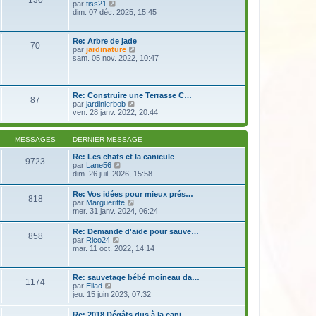
130
e
s
V
par
tiss21
r
r
a
o
dim. 07 déc. 2025, 15:45
m
n
g
i
e
i
e
r
s
e
l
s
Re: Arbre de jade
r
70
e
a
V
par
jardinature
m
d
g
o
sam. 05 nov. 2022, 10:47
e
e
e
i
s
r
r
s
n
l
a
i
e
g
Re: Construire une Terrasse C…
e
87
d
e
V
par
jardinierbob
r
e
o
ven. 28 janv. 2022, 20:44
m
r
i
e
n
r
s
i
l
s
MESSAGES
DERNIER MESSAGE
e
e
a
r
d
g
Re: Les chats et la canicule
m
9723
e
e
V
par
Lane56
e
r
o
dim. 26 juil. 2026, 15:58
s
n
i
s
i
r
a
Re: Vos idées pour mieux prés…
e
818
l
g
V
par
Margueritte
r
e
e
o
mer. 31 janv. 2024, 06:24
m
d
i
e
e
r
s
Re: Demande d'aide pour sauve…
r
858
l
s
V
par
Rico24
n
e
a
o
mar. 11 oct. 2022, 14:14
i
d
g
i
e
e
e
r
r
r
l
m
Re: sauvetage bébé moineau da…
n
1174
e
e
V
par
Eliad
i
d
s
o
jeu. 15 juin 2023, 07:32
e
e
s
i
r
r
a
r
m
Re: 2018 Dégâts dus à la cani…
n