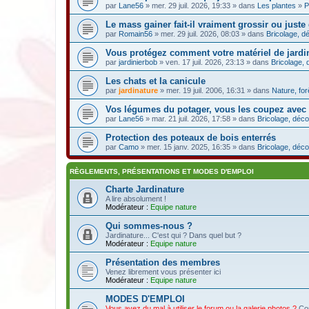
par
Lane56
» mer. 29 juil. 2026, 19:33 » dans
Les plantes
»
P
Le mass gainer fait-il vraiment grossir ou juste
par
Romain56
» mer. 29 juil. 2026, 08:03 » dans
Bricolage, dé
Vous protégez comment votre matériel de jardin
par
jardinierbob
» ven. 17 juil. 2026, 23:13 » dans
Bricolage, 
Les chats et la canicule
par
jardinature
» mer. 19 juil. 2006, 16:31 » dans
Nature, fo
Vos légumes du potager, vous les coupez avec
par
Lane56
» mar. 21 juil. 2026, 17:58 » dans
Bricolage, déco
Protection des poteaux de bois enterrés
par
Camo
» mer. 15 janv. 2025, 16:35 » dans
Bricolage, déco
RÈGLEMENTS, PRÉSENTATIONS ET MODES D'EMPLOI
Charte Jardinature
A lire absolument !
Modérateur :
Equipe nature
Qui sommes-nous ?
Jardinature... C'est qui ? Dans quel but ?
Modérateur :
Equipe nature
Présentation des membres
Venez librement vous présenter ici
Modérateur :
Equipe nature
MODES D'EMPLOI
Vous avez du mal à utiliser le forum ou la galerie photos ?
Con