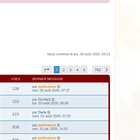
Nous sommes le jeu. 06 août 2026, 04:13
Page
1
sur
792
1
2
3
4
5
792
Suivante
…
VUES
DERNIER MESSAGE
par
jardinature
138
mer. 05 août 2026, 07:37
par
OrchisS
310
lun. 03 août 2026, 06:09
par
Darla
623
sam. 01 août 2026, 07:25
par
jardinature
838
ven. 31 juil. 2026, 14:51
par
jardinature