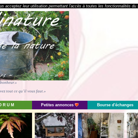
s acceptez leur utilisation permettant l'accès à toutes les fonctionnalités du 
e bonheur.»
ez tout ce qu’il vous faut.»
O R U M
Petites annonces
Bourse d'échanges