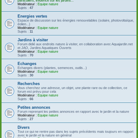
particuliers, influence sur les jardins...
Modérateur :
Equipe nature
Sujets :
47
Energies vertes
Espace de discussion sur les énergies renouvelables (solaire, photovoltaïque,
éolien...)
Modérateur :
Equipe nature
Sujets :
11
Jardins à visiter
Forum didié aux endroits nature à visiter, en collaboration avec Aquajardin.net
et JAO, Jardins Aquatiques Ouverts
Modérateur :
Equipe nature
Sujets :
70
Echanges
Echanges divers (plantes, semences, outils...)
Modérateur :
Equipe nature
Sujets :
30
Recherches
Vous cherchez une adresse, un objet, une plante rare ou de collection, ce
forum est prévu pour cela
Modérateur :
Equipe nature
Sujets :
66
Petites annonces
Forum reprenant les petites annonces en rapport avec le jardin et la nature
Modérateur :
Equipe nature
Sujets :
27
Divers
Tout ce qui ne rentre pas dans les sujets précédents mais toujours en rapport
avec le jardin et la nature en général