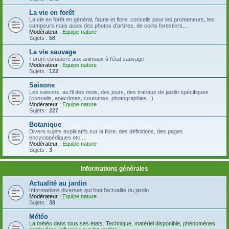
La vie en forêt
La vie en forêt en général, faune et flore, conseils pour les promeneurs, les
campeurs mais aussi des photos d'arbres, de coins forestiers...
Modérateur :
Equipe nature
Sujets :
58
La vie sauvage
Forum consacré aux animaux à l'état sauvage
Modérateur :
Equipe nature
Sujets :
122
Saisons
Les saisons, au fil des mois, des jours, des travaux de jardin spécifiques
(conseils, anecdotes, coutumes, photographies...).
Modérateur :
Equipe nature
Sujets :
227
Botanique
Divers sujets explicatifs sur la flore, des définitions, des pages
encyclopédiques etc....
Modérateur :
Equipe nature
Sujets :
3
Informations générales
Actualité au jardin
Informations diverses qui font l'actualité du jardin
Modérateur :
Equipe nature
Sujets :
38
Météo
La météo dans tous ses états. Technique, matériel disponible, phénomènes