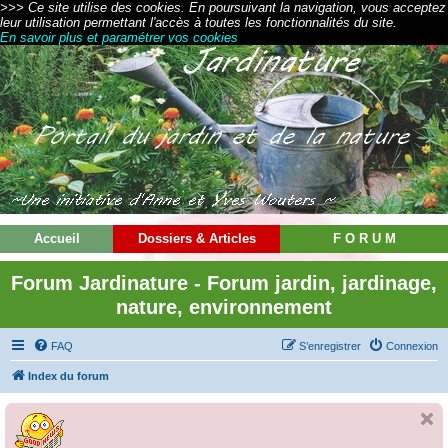
>>> Ce site utilise des cookies. En poursuivant la navigation, vous acceptez
leur utilisation permettant l'accès à toutes les fonctionnalités du site.
En savoir plus et paramétrer vos cookies
Accueil
Dossiers & Articles
F O R U M
Forum Jardinature - Forum jardin, jardinage,
nature, environnement
FAQ
S’enregistrer
Connexion
Index du forum