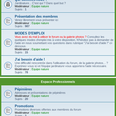
Jardinature... C'est qui ? Dans quel but ?
Modérateur :
Equipe nature
Sujets :
1
Présentation des membres
Venez librement vous présenter ici
Modérateur :
Equipe nature
Sujets :
987
MODES D'EMPLOI
Vous avez du mal à utiliser le forum ou la galerie photos ?
Consultez les
quelques modes d'emploi mis à votre disposition. N'hésitez pas à demander de
l'aide en nous soumettant vos questions dans rubrique "J'ai besoin d'aide !" ci-
dessous.
Modérateur :
Equipe nature
Sujets :
15
J'ai besoin d'aide !
Une difficulté rencontrée dans l'utilisation du forum, de la galerie photos... ?
Exprimez-vous ici et l'équipe jardinature vous apportera l'aide nécessaire.
Modérateur :
Equipe nature
Sujets :
78
Espace Professionnels
Pépinières
Adresses et présentations de pépinières
Modérateur :
Equipe nature
Sujets :
20
Promotions
Promotions diverses offertes aux membres du forum
Modérateur :
Equipe nature
Sujets :
3