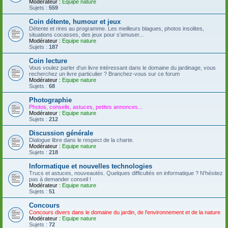
Modérateur :
Equipe nature
Sujets :
559
Coin détente, humour et jeux
Détente et rires au programme. Les meilleurs blagues, photos insolites,
situations cocasses, des jeux pour s'amuser...
Modérateur :
Equipe nature
Sujets :
187
Coin lecture
Vous voulez parler d'un livre intéressant dans le domaine du jardinage, vous
recherchez un livre particulier ? Branchez-vous sur ce forum
Modérateur :
Equipe nature
Sujets :
68
Photographie
Photos, conseils, astuces, petites annonces...
Modérateur :
Equipe nature
Sujets :
212
Discussion générale
Dialogue libre dans le respect de la charte.
Modérateur :
Equipe nature
Sujets :
218
Informatique et nouvelles technologies
Trucs et astuces, nouveautés. Quelques difficultés en informatique ? N'hésitez
pas à demander conseil !
Modérateur :
Equipe nature
Sujets :
51
Concours
Concours divers dans le domaine du jardin, de l'environnement et de la nature
Modérateur :
Equipe nature
Sujets :
72