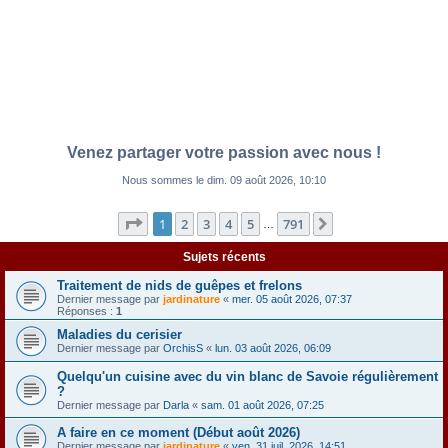
Venez partager votre passion avec nous !
Nous sommes le dim. 09 août 2026, 10:10
Page
1
sur
791
1
2
3
4
5
791
Suivante
…
Sujets récents
Traitement de nids de guêpes et frelons
Dernier message par
jardinature
«
mer. 05 août 2026, 07:37
Réponses :
1
Maladies du cerisier
Dernier message par
OrchisS
«
lun. 03 août 2026, 06:09
Quelqu'un cuisine avec du vin blanc de Savoie régulièrement
?
Dernier message par
Darla
«
sam. 01 août 2026, 07:25
A faire en ce moment (Début août 2026)
Dernier message par
jardinature
«
ven. 31 juil. 2026, 14:51