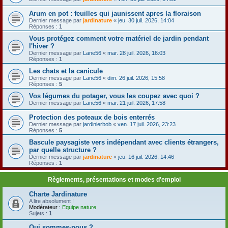
Arum en pot : feuilles qui jaunissent apres la floraison
Dernier message par
jardinature
«
jeu. 30 juil. 2026, 14:04
Réponses :
1
Vous protégez comment votre matériel de jardin pendant
l'hiver ?
Dernier message par
Lane56
«
mar. 28 juil. 2026, 16:03
Réponses :
1
Les chats et la canicule
Dernier message par
Lane56
«
dim. 26 juil. 2026, 15:58
Réponses :
5
Vos légumes du potager, vous les coupez avec quoi ?
Dernier message par
Lane56
«
mar. 21 juil. 2026, 17:58
Protection des poteaux de bois enterrés
Dernier message par
jardinierbob
«
ven. 17 juil. 2026, 23:23
Réponses :
5
Bascule paysagiste vers indépendant avec clients étrangers,
par quelle structure ?
Dernier message par
jardinature
«
jeu. 16 juil. 2026, 14:46
Réponses :
1
Règlements, présentations et modes d'emploi
Charte Jardinature
A lire absolument !
Modérateur :
Equipe nature
Sujets :
1
Qui sommes-nous ?