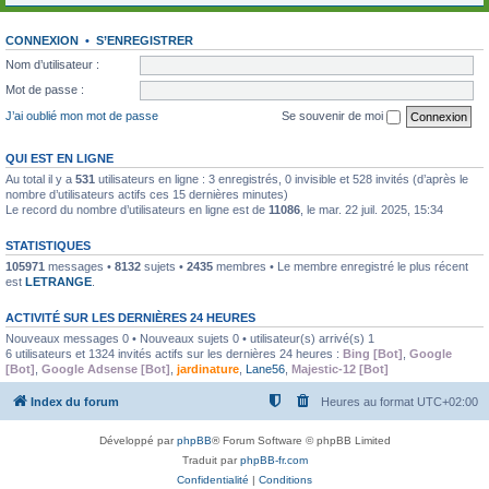
CONNEXION
•
S’ENREGISTRER
Nom d’utilisateur :
Mot de passe :
J’ai oublié mon mot de passe
Se souvenir de moi
QUI EST EN LIGNE
Au total il y a
531
utilisateurs en ligne : 3 enregistrés, 0 invisible et 528 invités (d’après le
nombre d’utilisateurs actifs ces 15 dernières minutes)
Le record du nombre d’utilisateurs en ligne est de
11086
, le mar. 22 juil. 2025, 15:34
STATISTIQUES
105971
messages •
8132
sujets •
2435
membres • Le membre enregistré le plus récent
est
LETRANGE
.
ACTIVITÉ SUR LES DERNIÈRES 24 HEURES
Nouveaux messages 0 • Nouveaux sujets 0 • utilisateur(s) arrivé(s) 1
6 utilisateurs et 1324 invités actifs sur les dernières 24 heures :
Bing [Bot]
,
Google
[Bot]
,
Google Adsense [Bot]
,
jardinature
,
Lane56
,
Majestic-12 [Bot]
Index du forum
Heures au format
UTC+02:00
Développé par
phpBB
® Forum Software © phpBB Limited
Traduit par
phpBB-fr.com
Confidentialité
|
Conditions