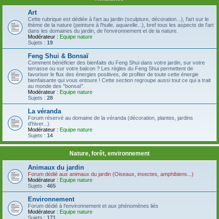
Art
Cette rubrique est dédiée à l'art au jardin (sculpture, décoration...), l'art sur le
thème de la nature (peinture à l'huile, aquarelle...), bref tous les aspects de l'art
dans les domaines du jardin, de l'environnement et de la nature.
Modérateur :
Equipe nature
Sujets :
19
Feng Shui & Bonsaï
Comment bénéficier des bienfaits du Feng Shui dans votre jardin, sur votre
terrasse ou sur votre balcon ? Les règles du Feng Shui permettent de
favoriser le flux des énergies positives, de profiter de toute cette énergie
bienfaisante qui vous entoure ! Cette section regroupe aussi tout ce qui a trait
au monde des "bonsaï".
Modérateur :
Equipe nature
Sujets :
28
La véranda
Forum réservé au domaine de la véranda (décoration, plantes, jardins
d'hiver...)
Modérateur :
Equipe nature
Sujets :
14
Nature, forêt, environnement
Animaux du jardin
Forum dédié aux animaux du jardin (Oiseaux, insectes, amphibiens...)
Modérateur :
Equipe nature
Sujets :
465
Environnement
Forum dédié à l'environnement et aux phénomènes liés
Modérateur :
Equipe nature
Sujets :
171