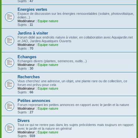
Sujets :
47
Energies vertes
Espace de discussion sur les énergies renouvelables (solaire, photovoltaïque,
éolien...)
Modérateur :
Equipe nature
Sujets :
11
Jardins à visiter
Forum didié aux endroits nature à visiter, en collaboration avec Aquajardin.net
et JAO, Jardins Aquatiques Ouverts
Modérateur :
Equipe nature
Sujets :
70
Echanges
Echanges divers (plantes, semences, outils...)
Modérateur :
Equipe nature
Sujets :
30
Recherches
Vous cherchez une adresse, un objet, une plante rare ou de collection, ce
forum est prévu pour cela
Modérateur :
Equipe nature
Sujets :
66
Petites annonces
Forum reprenant les petites annonces en rapport avec le jardin et la nature
Modérateur :
Equipe nature
Sujets :
27
Divers
Tout ce qui ne rentre pas dans les sujets précédents mais toujours en rapport
avec le jardin et la nature en général
Modérateur :
Equipe nature
Sujets :
559