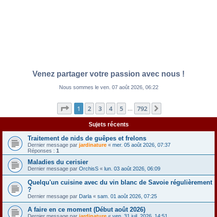
Venez partager votre passion avec nous !
Nous sommes le ven. 07 août 2026, 06:22
Page
1
sur
792
1
2
3
4
5
792
Suivante
…
Sujets récents
Traitement de nids de guêpes et frelons
Dernier message par
jardinature
«
mer. 05 août 2026, 07:37
Réponses :
1
Maladies du cerisier
Dernier message par
OrchisS
«
lun. 03 août 2026, 06:09
Quelqu'un cuisine avec du vin blanc de Savoie régulièrement
?
Dernier message par
Darla
«
sam. 01 août 2026, 07:25
A faire en ce moment (Début août 2026)
Dernier message par
jardinature
«
ven. 31 juil. 2026, 14:51