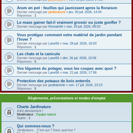
Arum en pot : feuilles qui jaunissent apres la floraison
Dernier message par
jardinature
«
jeu. 30 juil. 2026, 14:04
Réponses :
1
Le mass gainer fait-il vraiment grossir ou juste gonfler ?
Dernier message par
Romain56
«
mer. 29 juil. 2026, 08:03
Vous protégez comment votre matériel de jardin pendant
l'hiver ?
Dernier message par
Lane56
«
mar. 28 juil. 2026, 16:03
Réponses :
1
Les chats et la canicule
Dernier message par
Lane56
«
dim. 26 juil. 2026, 15:58
Réponses :
5
Vos légumes du potager, vous les coupez avec quoi ?
Dernier message par
Lane56
«
mar. 21 juil. 2026, 17:58
Protection des poteaux de bois enterrés
Dernier message par
jardinierbob
«
ven. 17 juil. 2026, 23:23
Réponses :
5
Règlements, présentations et modes d'emploi
Charte Jardinature
A lire absolument !
Modérateur :
Equipe nature
Sujets :
1
Qui sommes-nous ?
Jardinature... C'est qui ? Dans quel but ?