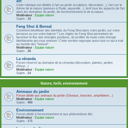
Art
Cette rubrique est dédiée à l'art au jardin (sculpture, décoration...), l'art sur le
thème de la nature (peinture à l'huile, aquarelle...), bref tous les aspects de l'art
dans les domaines du jardin, de l'environnement et de la nature.
Modérateur :
Equipe nature
Sujets :
19
Feng Shui & Bonsaï
Comment bénéficier des bienfaits du Feng Shui dans votre jardin, sur votre
terrasse ou sur votre balcon ? Les règles du Feng Shui permettent de
favoriser le flux des énergies positives, de profiter de toute cette énergie
bienfaisante qui vous entoure ! Cette section regroupe aussi tout ce qui a trait
au monde des "bonsaï".
Modérateur :
Equipe nature
Sujets :
28
La véranda
Forum réservé au domaine de la véranda (décoration, plantes, jardins
d'hiver...)
Modérateur :
Equipe nature
Sujets :
14
Nature, forêt, environnement
Animaux du jardin
Forum dédié aux animaux du jardin (Oiseaux, insectes, amphibiens...)
Modérateur :
Equipe nature
Sujets :
465
Environnement
Forum dédié à l'environnement et aux phénomènes liés
Modérateur :
Equipe nature
Sujets :
171