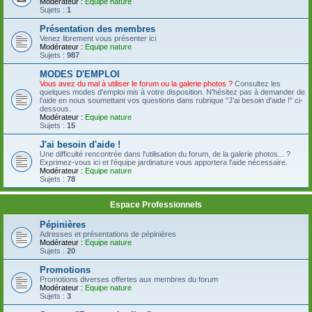
Modérateur :
Equipe nature
Sujets :
1
Présentation des membres
Venez librement vous présenter ici
Modérateur :
Equipe nature
Sujets :
987
MODES D'EMPLOI
Vous avez du mal à utiliser le forum ou la galerie photos ?
Consultez les
quelques modes d'emploi mis à votre disposition. N'hésitez pas à demander de
l'aide en nous soumettant vos questions dans rubrique "J'ai besoin d'aide !" ci-
dessous.
Modérateur :
Equipe nature
Sujets :
15
J'ai besoin d'aide !
Une difficulté rencontrée dans l'utilisation du forum, de la galerie photos... ?
Exprimez-vous ici et l'équipe jardinature vous apportera l'aide nécessaire.
Modérateur :
Equipe nature
Sujets :
78
Espace Professionnels
Pépinières
Adresses et présentations de pépinières
Modérateur :
Equipe nature
Sujets :
20
Promotions
Promotions diverses offertes aux membres du forum
Modérateur :
Equipe nature
Sujets :
3