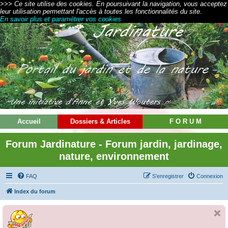
>>> Ce site utilise des cookies. En poursuivant la navigation, vous acceptez
leur utilisation permettant l'accès à toutes les fonctionnalités du site.
En savoir plus et paramétrer vos cookies
Accueil
Dossiers & Articles
F O R U M
Forum Jardinature - Forum jardin, jardinage,
nature, environnement
FAQ
S’enregistrer
Connexion
Index du forum