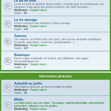
La vie en forêt
La vie en forêt en général, faune et flore, conseils pour les promeneurs, les
campeurs mais aussi des photos d'arbres, de coins forestiers...
Modérateur :
Equipe nature
Sujets :
58
La vie sauvage
Forum consacré aux animaux à l'état sauvage
Modérateur :
Equipe nature
Sujets :
122
Saisons
Les saisons, au fil des mois, des jours, des travaux de jardin spécifiques
(conseils, anecdotes, coutumes, photographies...).
Modérateur :
Equipe nature
Sujets :
227
Botanique
Divers sujets explicatifs sur la flore, des définitions, des pages
encyclopédiques etc....
Modérateur :
Equipe nature
Sujets :
3
Informations générales
Actualité au jardin
Informations diverses qui font l'actualité du jardin
Modérateur :
Equipe nature
Sujets :
38
Météo
La météo dans tous ses états. Technique, matériel disponible, phénomènes
particuliers, influence sur les jardins...
Modérateur :
Equipe nature