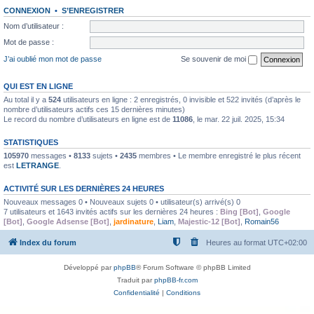
CONNEXION
•
S’ENREGISTRER
Nom d’utilisateur :
Mot de passe :
J’ai oublié mon mot de passe
Se souvenir de moi
QUI EST EN LIGNE
Au total il y a
524
utilisateurs en ligne : 2 enregistrés, 0 invisible et 522 invités (d’après le
nombre d’utilisateurs actifs ces 15 dernières minutes)
Le record du nombre d’utilisateurs en ligne est de
11086
, le mar. 22 juil. 2025, 15:34
STATISTIQUES
105970
messages •
8133
sujets •
2435
membres • Le membre enregistré le plus récent
est
LETRANGE
.
ACTIVITÉ SUR LES DERNIÈRES 24 HEURES
Nouveaux messages 0 • Nouveaux sujets 0 • utilisateur(s) arrivé(s) 0
7 utilisateurs et 1643 invités actifs sur les dernières 24 heures :
Bing [Bot]
,
Google
[Bot]
,
Google Adsense [Bot]
,
jardinature
,
Liam
,
Majestic-12 [Bot]
,
Romain56
Index du forum
Heures au format
UTC+02:00
Développé par
phpBB
® Forum Software © phpBB Limited
Traduit par
phpBB-fr.com
Confidentialité
|
Conditions