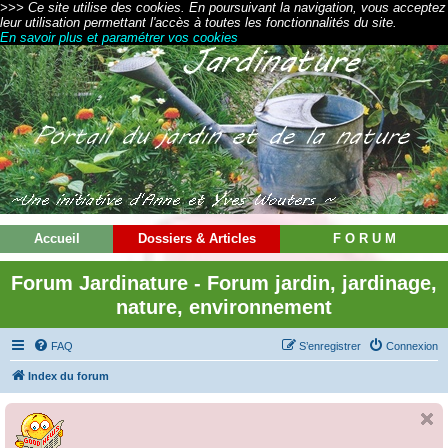
>>> Ce site utilise des cookies. En poursuivant la navigation, vous acceptez
leur utilisation permettant l'accès à toutes les fonctionnalités du site.
En savoir plus et paramétrer vos cookies
Accueil
Dossiers & Articles
F O R U M
Forum Jardinature - Forum jardin, jardinage,
nature, environnement
FAQ
S’enregistrer
Connexion
Index du forum