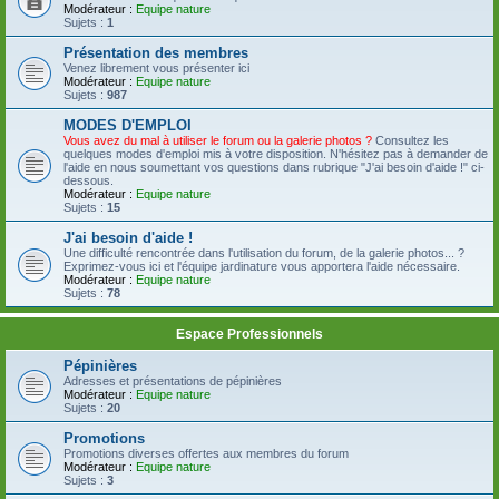
Modérateur :
Equipe nature
Sujets :
1
Présentation des membres
Venez librement vous présenter ici
Modérateur :
Equipe nature
Sujets :
987
MODES D'EMPLOI
Vous avez du mal à utiliser le forum ou la galerie photos ?
Consultez les
quelques modes d'emploi mis à votre disposition. N'hésitez pas à demander de
l'aide en nous soumettant vos questions dans rubrique "J'ai besoin d'aide !" ci-
dessous.
Modérateur :
Equipe nature
Sujets :
15
J'ai besoin d'aide !
Une difficulté rencontrée dans l'utilisation du forum, de la galerie photos... ?
Exprimez-vous ici et l'équipe jardinature vous apportera l'aide nécessaire.
Modérateur :
Equipe nature
Sujets :
78
Espace Professionnels
Pépinières
Adresses et présentations de pépinières
Modérateur :
Equipe nature
Sujets :
20
Promotions
Promotions diverses offertes aux membres du forum
Modérateur :
Equipe nature
Sujets :
3