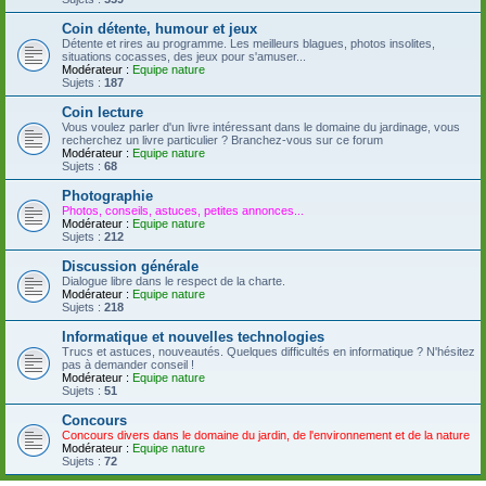
Coin détente, humour et jeux
Détente et rires au programme. Les meilleurs blagues, photos insolites,
situations cocasses, des jeux pour s'amuser...
Modérateur :
Equipe nature
Sujets :
187
Coin lecture
Vous voulez parler d'un livre intéressant dans le domaine du jardinage, vous
recherchez un livre particulier ? Branchez-vous sur ce forum
Modérateur :
Equipe nature
Sujets :
68
Photographie
Photos, conseils, astuces, petites annonces...
Modérateur :
Equipe nature
Sujets :
212
Discussion générale
Dialogue libre dans le respect de la charte.
Modérateur :
Equipe nature
Sujets :
218
Informatique et nouvelles technologies
Trucs et astuces, nouveautés. Quelques difficultés en informatique ? N'hésitez
pas à demander conseil !
Modérateur :
Equipe nature
Sujets :
51
Concours
Concours divers dans le domaine du jardin, de l'environnement et de la nature
Modérateur :
Equipe nature
Sujets :
72