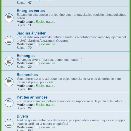
Sujets :
47
Energies vertes
Espace de discussion sur les énergies renouvelables (solaire, photovoltaïque,
éolien...)
Modérateur :
Equipe nature
Sujets :
11
Jardins à visiter
Forum didié aux endroits nature à visiter, en collaboration avec Aquajardin.net
et JAO, Jardins Aquatiques Ouverts
Modérateur :
Equipe nature
Sujets :
70
Echanges
Echanges divers (plantes, semences, outils...)
Modérateur :
Equipe nature
Sujets :
30
Recherches
Vous cherchez une adresse, un objet, une plante rare ou de collection, ce
forum est prévu pour cela
Modérateur :
Equipe nature
Sujets :
66
Petites annonces
Forum reprenant les petites annonces en rapport avec le jardin et la nature
Modérateur :
Equipe nature
Sujets :
27
Divers
Tout ce qui ne rentre pas dans les sujets précédents mais toujours en rapport
avec le jardin et la nature en général
Modérateur :
Equipe nature
Sujets :
559