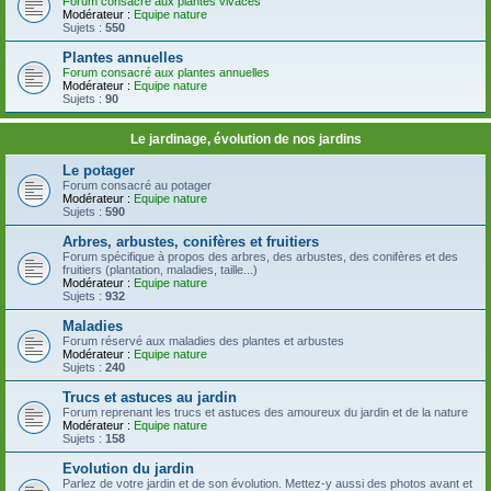
Forum consacré aux plantes vivaces
Modérateur :
Equipe nature
Sujets :
550
Plantes annuelles
Forum consacré aux plantes annuelles
Modérateur :
Equipe nature
Sujets :
90
Le jardinage, évolution de nos jardins
Le potager
Forum consacré au potager
Modérateur :
Equipe nature
Sujets :
590
Arbres, arbustes, conifères et fruitiers
Forum spécifique à propos des arbres, des arbustes, des conifères et des
fruitiers (plantation, maladies, taille...)
Modérateur :
Equipe nature
Sujets :
932
Maladies
Forum réservé aux maladies des plantes et arbustes
Modérateur :
Equipe nature
Sujets :
240
Trucs et astuces au jardin
Forum reprenant les trucs et astuces des amoureux du jardin et de la nature
Modérateur :
Equipe nature
Sujets :
158
Evolution du jardin
Parlez de votre jardin et de son évolution. Mettez-y aussi des photos avant et