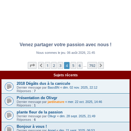
Venez partager votre passion avec nous !
Nous sommes le jeu. 06 août 2026, 21:45
Page
4
sur
792
1
2
3
4
5
6
792
Précédente
Suivante
…
Sujets récents
2018 Dégâts dus à la canicule
Dernier message par
BassBN
«
dim. 02 nov. 2025, 22:12
Réponses :
7
Présentation de Olivgr
Dernier message par
jardinature
«
mer. 22 oct. 2025, 14:46
Réponses :
1
plante fleur de la passion
Dernier message par
Olivgr
«
dim. 28 sept. 2025, 21:49
Réponses :
6
Bonjour à vous !
Dernier message par
Angel
«
dim. 21 sept. 2025, 06:53