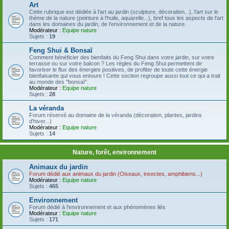
Art
Cette rubrique est dédiée à l'art au jardin (sculpture, décoration...), l'art sur le
thème de la nature (peinture à l'huile, aquarelle...), bref tous les aspects de l'art
dans les domaines du jardin, de l'environnement et de la nature.
Modérateur :
Equipe nature
Sujets :
19
Feng Shui & Bonsaï
Comment bénéficier des bienfaits du Feng Shui dans votre jardin, sur votre
terrasse ou sur votre balcon ? Les règles du Feng Shui permettent de
favoriser le flux des énergies positives, de profiter de toute cette énergie
bienfaisante qui vous entoure ! Cette section regroupe aussi tout ce qui a trait
au monde des "bonsaï".
Modérateur :
Equipe nature
Sujets :
28
La véranda
Forum réservé au domaine de la véranda (décoration, plantes, jardins
d'hiver...)
Modérateur :
Equipe nature
Sujets :
14
Nature, forêt, environnement
Animaux du jardin
Forum dédié aux animaux du jardin (Oiseaux, insectes, amphibiens...)
Modérateur :
Equipe nature
Sujets :
465
Environnement
Forum dédié à l'environnement et aux phénomènes liés
Modérateur :
Equipe nature
Sujets :
171