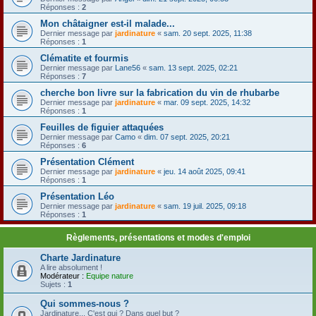
Réponses :
2
Mon châtaigner est-il malade...
Dernier message par
jardinature
«
sam. 20 sept. 2025, 11:38
Réponses :
1
Clématite et fourmis
Dernier message par
Lane56
«
sam. 13 sept. 2025, 02:21
Réponses :
7
cherche bon livre sur la fabrication du vin de rhubarbe
Dernier message par
jardinature
«
mar. 09 sept. 2025, 14:32
Réponses :
1
Feuilles de figuier attaquées
Dernier message par
Camo
«
dim. 07 sept. 2025, 20:21
Réponses :
6
Présentation Clément
Dernier message par
jardinature
«
jeu. 14 août 2025, 09:41
Réponses :
1
Présentation Léo
Dernier message par
jardinature
«
sam. 19 juil. 2025, 09:18
Réponses :
1
Règlements, présentations et modes d'emploi
Charte Jardinature
A lire absolument !
Modérateur :
Equipe nature
Sujets :
1
Qui sommes-nous ?
Jardinature... C'est qui ? Dans quel but ?