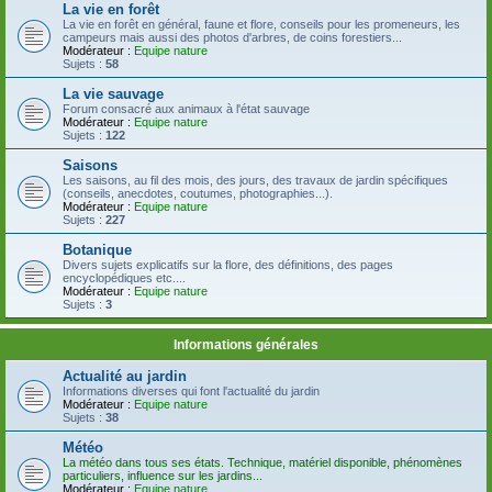
La vie en forêt
La vie en forêt en général, faune et flore, conseils pour les promeneurs, les
campeurs mais aussi des photos d'arbres, de coins forestiers...
Modérateur :
Equipe nature
Sujets :
58
La vie sauvage
Forum consacré aux animaux à l'état sauvage
Modérateur :
Equipe nature
Sujets :
122
Saisons
Les saisons, au fil des mois, des jours, des travaux de jardin spécifiques
(conseils, anecdotes, coutumes, photographies...).
Modérateur :
Equipe nature
Sujets :
227
Botanique
Divers sujets explicatifs sur la flore, des définitions, des pages
encyclopédiques etc....
Modérateur :
Equipe nature
Sujets :
3
Informations générales
Actualité au jardin
Informations diverses qui font l'actualité du jardin
Modérateur :
Equipe nature
Sujets :
38
Météo
La météo dans tous ses états. Technique, matériel disponible, phénomènes
particuliers, influence sur les jardins...
Modérateur :
Equipe nature