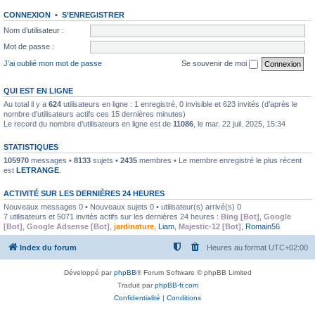
CONNEXION
•
S’ENREGISTRER
Nom d’utilisateur :
Mot de passe :
J’ai oublié mon mot de passe
Se souvenir de moi
QUI EST EN LIGNE
Au total il y a
624
utilisateurs en ligne : 1 enregistré, 0 invisible et 623 invités (d’après le
nombre d’utilisateurs actifs ces 15 dernières minutes)
Le record du nombre d’utilisateurs en ligne est de
11086
, le mar. 22 juil. 2025, 15:34
STATISTIQUES
105970
messages •
8133
sujets •
2435
membres • Le membre enregistré le plus récent
est
LETRANGE
.
ACTIVITÉ SUR LES DERNIÈRES 24 HEURES
Nouveaux messages 0 • Nouveaux sujets 0 • utilisateur(s) arrivé(s) 0
7 utilisateurs et 5071 invités actifs sur les dernières 24 heures :
Bing [Bot]
,
Google
[Bot]
,
Google Adsense [Bot]
,
jardinature
,
Liam
,
Majestic-12 [Bot]
,
Romain56
Index du forum
Heures au format
UTC+02:00
Développé par
phpBB
® Forum Software © phpBB Limited
Traduit par
phpBB-fr.com
Confidentialité
|
Conditions