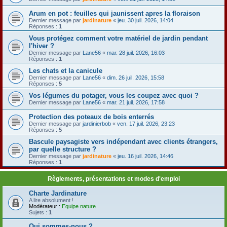
Arum en pot : feuilles qui jaunissent apres la floraison
Dernier message par
jardinature
«
jeu. 30 juil. 2026, 14:04
Réponses :
1
Vous protégez comment votre matériel de jardin pendant
l'hiver ?
Dernier message par
Lane56
«
mar. 28 juil. 2026, 16:03
Réponses :
1
Les chats et la canicule
Dernier message par
Lane56
«
dim. 26 juil. 2026, 15:58
Réponses :
5
Vos légumes du potager, vous les coupez avec quoi ?
Dernier message par
Lane56
«
mar. 21 juil. 2026, 17:58
Protection des poteaux de bois enterrés
Dernier message par
jardinierbob
«
ven. 17 juil. 2026, 23:23
Réponses :
5
Bascule paysagiste vers indépendant avec clients étrangers,
par quelle structure ?
Dernier message par
jardinature
«
jeu. 16 juil. 2026, 14:46
Réponses :
1
Règlements, présentations et modes d'emploi
Charte Jardinature
A lire absolument !
Modérateur :
Equipe nature
Sujets :
1
Qui sommes-nous ?