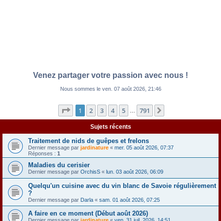
Venez partager votre passion avec nous !
Nous sommes le ven. 07 août 2026, 21:46
Page
1
sur
791
1
2
3
4
5
791
Suivante
…
Sujets récents
Traitement de nids de guêpes et frelons
Dernier message par
jardinature
«
mer. 05 août 2026, 07:37
Réponses :
1
Maladies du cerisier
Dernier message par
OrchisS
«
lun. 03 août 2026, 06:09
Quelqu'un cuisine avec du vin blanc de Savoie régulièrement
?
Dernier message par
Darla
«
sam. 01 août 2026, 07:25
A faire en ce moment (Début août 2026)
Dernier message par
jardinature
«
ven. 31 juil. 2026, 14:51