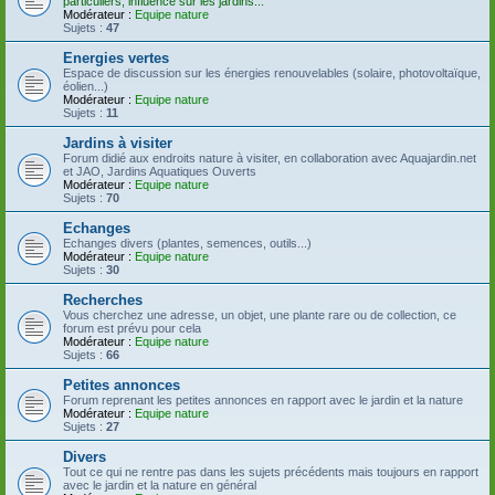
particuliers, influence sur les jardins...
Modérateur :
Equipe nature
Sujets :
47
Energies vertes
Espace de discussion sur les énergies renouvelables (solaire, photovoltaïque,
éolien...)
Modérateur :
Equipe nature
Sujets :
11
Jardins à visiter
Forum didié aux endroits nature à visiter, en collaboration avec Aquajardin.net
et JAO, Jardins Aquatiques Ouverts
Modérateur :
Equipe nature
Sujets :
70
Echanges
Echanges divers (plantes, semences, outils...)
Modérateur :
Equipe nature
Sujets :
30
Recherches
Vous cherchez une adresse, un objet, une plante rare ou de collection, ce
forum est prévu pour cela
Modérateur :
Equipe nature
Sujets :
66
Petites annonces
Forum reprenant les petites annonces en rapport avec le jardin et la nature
Modérateur :
Equipe nature
Sujets :
27
Divers
Tout ce qui ne rentre pas dans les sujets précédents mais toujours en rapport
avec le jardin et la nature en général