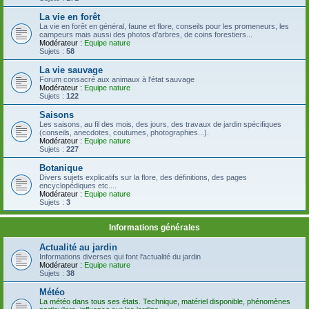
La vie en forêt
La vie en forêt en général, faune et flore, conseils pour les promeneurs, les
campeurs mais aussi des photos d'arbres, de coins forestiers...
Modérateur :
Equipe nature
Sujets :
58
La vie sauvage
Forum consacré aux animaux à l'état sauvage
Modérateur :
Equipe nature
Sujets :
122
Saisons
Les saisons, au fil des mois, des jours, des travaux de jardin spécifiques
(conseils, anecdotes, coutumes, photographies...).
Modérateur :
Equipe nature
Sujets :
227
Botanique
Divers sujets explicatifs sur la flore, des définitions, des pages
encyclopédiques etc....
Modérateur :
Equipe nature
Sujets :
3
Informations générales
Actualité au jardin
Informations diverses qui font l'actualité du jardin
Modérateur :
Equipe nature
Sujets :
38
Météo
La météo dans tous ses états. Technique, matériel disponible, phénomènes