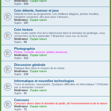
Modérateur :
Equipe nature
Sujets :
559
Coin détente, humour et jeux
Détente et rires au programme. Les meilleurs blagues, photos insolites,
situations cocasses, des jeux pour s'amuser...
Modérateur :
Equipe nature
Sujets :
187
Coin lecture
Vous voulez parler d'un livre intéressant dans le domaine du jardinage, vous
recherchez un livre particulier ? Branchez-vous sur ce forum
Modérateur :
Equipe nature
Sujets :
68
Photographie
Photos, conseils, astuces, petites annonces...
Modérateur :
Equipe nature
Sujets :
212
Discussion générale
Dialogue libre dans le respect de la charte.
Modérateur :
Equipe nature
Sujets :
218
Informatique et nouvelles technologies
Trucs et astuces, nouveautés. Quelques difficultés en informatique ? N'hésitez
pas à demander conseil !
Modérateur :
Equipe nature
Sujets :
51
Concours
Concours divers dans le domaine du jardin, de l'environnement et de la nature
Modérateur :
Equipe nature
Sujets :
72