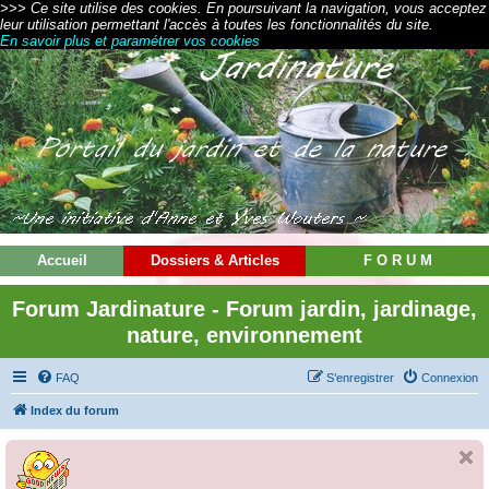
>>> Ce site utilise des cookies. En poursuivant la navigation, vous acceptez
leur utilisation permettant l'accès à toutes les fonctionnalités du site.
En savoir plus et paramétrer vos cookies
Accueil
Dossiers & Articles
F O R U M
Forum Jardinature - Forum jardin, jardinage,
nature, environnement
FAQ
S’enregistrer
Connexion
Index du forum