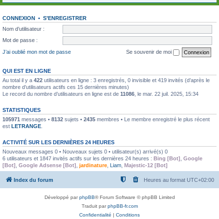
CONNEXION
•
S’ENREGISTRER
Nom d’utilisateur :
Mot de passe :
J’ai oublié mon mot de passe
Se souvenir de moi
QUI EST EN LIGNE
Au total il y a
422
utilisateurs en ligne : 3 enregistrés, 0 invisible et 419 invités (d’après le
nombre d’utilisateurs actifs ces 15 dernières minutes)
Le record du nombre d’utilisateurs en ligne est de
11086
, le mar. 22 juil. 2025, 15:34
STATISTIQUES
105971
messages •
8132
sujets •
2435
membres • Le membre enregistré le plus récent
est
LETRANGE
.
ACTIVITÉ SUR LES DERNIÈRES 24 HEURES
Nouveaux messages 0 • Nouveaux sujets 0 • utilisateur(s) arrivé(s) 0
6 utilisateurs et 1847 invités actifs sur les dernières 24 heures :
Bing [Bot]
,
Google
[Bot]
,
Google Adsense [Bot]
,
jardinature
,
Liam
,
Majestic-12 [Bot]
Index du forum
Heures au format
UTC+02:00
Développé par
phpBB
® Forum Software © phpBB Limited
Traduit par
phpBB-fr.com
Confidentialité
|
Conditions