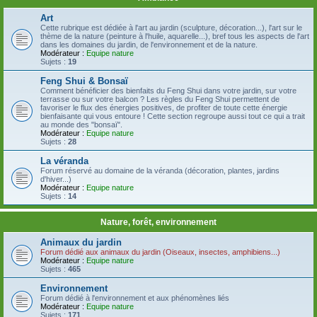
Art
Cette rubrique est dédiée à l'art au jardin (sculpture, décoration...), l'art sur le
thème de la nature (peinture à l'huile, aquarelle...), bref tous les aspects de l'art
dans les domaines du jardin, de l'environnement et de la nature.
Modérateur :
Equipe nature
Sujets :
19
Feng Shui & Bonsaï
Comment bénéficier des bienfaits du Feng Shui dans votre jardin, sur votre
terrasse ou sur votre balcon ? Les règles du Feng Shui permettent de
favoriser le flux des énergies positives, de profiter de toute cette énergie
bienfaisante qui vous entoure ! Cette section regroupe aussi tout ce qui a trait
au monde des "bonsaï".
Modérateur :
Equipe nature
Sujets :
28
La véranda
Forum réservé au domaine de la véranda (décoration, plantes, jardins
d'hiver...)
Modérateur :
Equipe nature
Sujets :
14
Nature, forêt, environnement
Animaux du jardin
Forum dédié aux animaux du jardin (Oiseaux, insectes, amphibiens...)
Modérateur :
Equipe nature
Sujets :
465
Environnement
Forum dédié à l'environnement et aux phénomènes liés
Modérateur :
Equipe nature
Sujets :
171