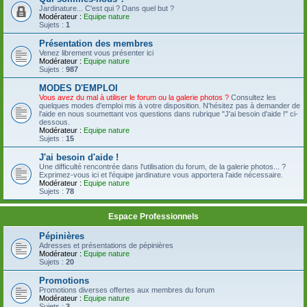
Jardinature... C'est qui ? Dans quel but ?
Modérateur :
Equipe nature
Sujets :
1
Présentation des membres
Venez librement vous présenter ici
Modérateur :
Equipe nature
Sujets :
987
MODES D'EMPLOI
Vous avez du mal à utiliser le forum ou la galerie photos ?
Consultez les
quelques modes d'emploi mis à votre disposition. N'hésitez pas à demander de
l'aide en nous soumettant vos questions dans rubrique "J'ai besoin d'aide !" ci-
dessous.
Modérateur :
Equipe nature
Sujets :
15
J'ai besoin d'aide !
Une difficulté rencontrée dans l'utilisation du forum, de la galerie photos... ?
Exprimez-vous ici et l'équipe jardinature vous apportera l'aide nécessaire.
Modérateur :
Equipe nature
Sujets :
78
Espace Professionnels
Pépinières
Adresses et présentations de pépinières
Modérateur :
Equipe nature
Sujets :
20
Promotions
Promotions diverses offertes aux membres du forum
Modérateur :
Equipe nature
Sujets :
3