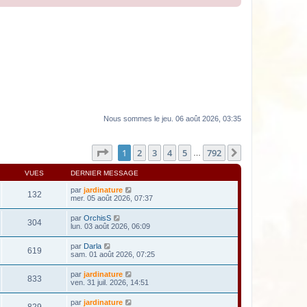
Nous sommes le jeu. 06 août 2026, 03:35
Page
1
sur
792
1
2
3
4
5
792
Suivante
…
VUES
DERNIER MESSAGE
par
jardinature
132
mer. 05 août 2026, 07:37
par
OrchisS
304
lun. 03 août 2026, 06:09
par
Darla
619
sam. 01 août 2026, 07:25
par
jardinature
833
ven. 31 juil. 2026, 14:51
par
jardinature