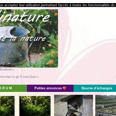
s acceptez leur utilisation permettant l'accès à toutes les fonctionnalités du 
e bonheur.»
ez tout ce qu’il vous faut.»
O R U M
Petites annonces
Bourse d'échanges