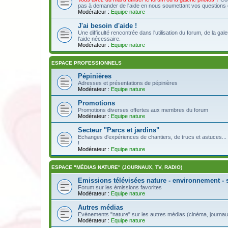
pas à demander de l'aide en nous soumettant vos questions da
Modérateur :
Equipe nature
J'ai besoin d'aide !
Une difficulté rencontrée dans l'utilisation du forum, de la ga
l'aide nécessaire.
Modérateur :
Equipe nature
ESPACE PROFESSIONNELS
Pépinières
Adresses et présentations de pépinières
Modérateur :
Equipe nature
Promotions
Promotions diverses offertes aux membres du forum
Modérateur :
Equipe nature
Secteur "Parcs et jardins"
Echanges d'expériences de chantiers, de trucs et astuces... 
!
Modérateur :
Equipe nature
ESPACE "MÉDIAS NATURE" (JOURNAUX, TV, RADIO)
Emissions télévisées nature - environnement - 
Forum sur les émissions favorites
Modérateur :
Equipe nature
Autres médias
Evénements "nature" sur les autres médias (cinéma, journaux,
Modérateur :
Equipe nature