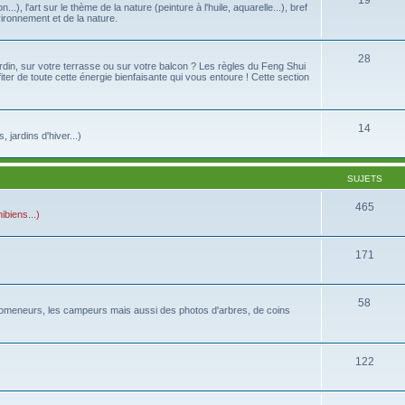
19
...), l'art sur le thème de la nature (peinture à l'huile, aquarelle...), bref
vironnement et de la nature.
28
din, sur votre terrasse ou sur votre balcon ? Les règles du Feng Shui
fiter de toute cette énergie bienfaisante qui vous entoure ! Cette section
14
jardins d'hiver...)
SUJETS
465
biens...)
171
58
s promeneurs, les campeurs mais aussi des photos d'arbres, de coins
122