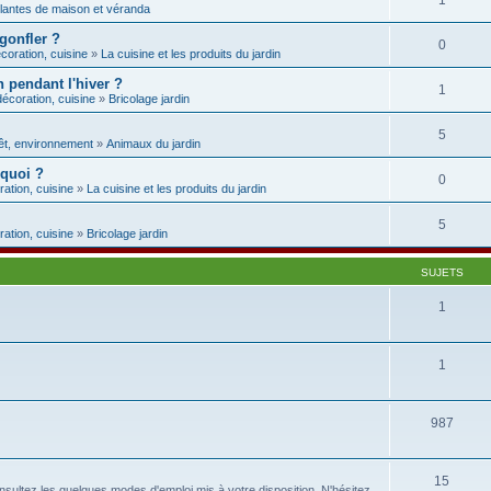
1
lantes de maison et véranda
 gonfler ?
0
coration, cuisine
»
La cuisine et les produits du jardin
 pendant l'hiver ?
1
décoration, cuisine
»
Bricolage jardin
5
rêt, environnement
»
Animaux du jardin
 quoi ?
0
ration, cuisine
»
La cuisine et les produits du jardin
5
ration, cuisine
»
Bricolage jardin
SUJETS
1
1
987
15
sultez les quelques modes d'emploi mis à votre disposition. N'hésitez