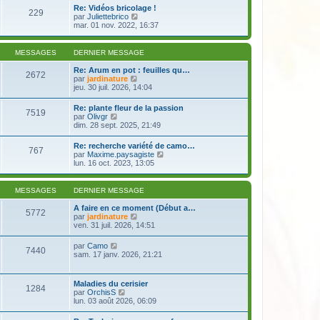
e
r
s
Re: Vidéos bricolage !
r
229
l
a
V
par
Juliettebrico
n
e
g
o
mar. 01 nov. 2022, 16:37
i
d
e
i
e
e
r
r
r
l
m
MESSAGES
DERNIER MESSAGE
n
e
e
i
d
s
Re: Arum en pot : feuilles qu…
e
2672
e
s
V
par
jardinature
r
r
a
o
jeu. 30 juil. 2026, 14:04
m
n
g
i
e
i
e
r
s
Re: plante fleur de la passion
e
7519
l
s
V
par
Olivgr
r
e
a
o
dim. 28 sept. 2025, 21:49
m
d
g
i
e
e
e
r
s
Re: recherche variété de camo…
r
767
l
s
V
par
Maxime.paysagiste
n
e
a
o
lun. 16 oct. 2023, 13:05
i
d
g
i
e
e
e
r
r
r
l
m
MESSAGES
DERNIER MESSAGE
n
e
e
i
d
s
A faire en ce moment (Début a…
e
5772
e
s
V
par
jardinature
r
r
a
o
ven. 31 juil. 2026, 14:51
m
n
g
i
e
i
e
r
s
V
par
Camo
e
7440
l
s
o
sam. 17 janv. 2026, 21:21
r
e
a
i
m
d
g
r
e
e
e
l
s
Maladies du cerisier
r
1284
e
s
V
par
OrchisS
n
d
a
o
lun. 03 août 2026, 06:09
i
e
g
i
e
r
e
r
r