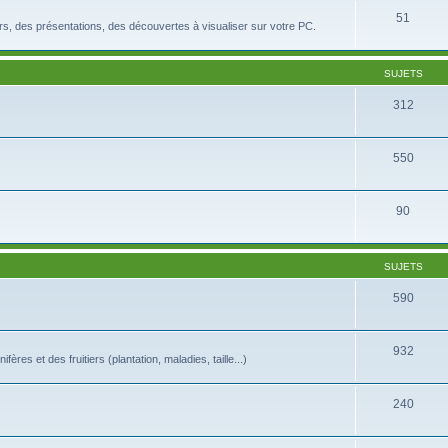
51
rs, des présentations, des découvertes à visualiser sur votre PC.
SUJETS
312
550
90
SUJETS
590
932
es et des fruitiers (plantation, maladies, taille...)
240