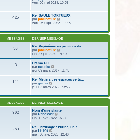
e
e
o
ven. 05 mai 2023, 18:59
i
d
s
i
e
e
s
r
r
r
a
l
m
Re: SAULE TORTUEUX
n
g
425
e
e
V
par
jardinature
i
e
d
s
o
ven. 08 sept. 2023, 17:48
e
e
s
i
r
r
a
r
m
n
g
l
e
i
e
e
s
MESSAGES
DERNIER MESSAGE
e
d
s
r
e
a
Re: Pépinières en province de…
m
50
r
g
V
par
jardinature
e
n
e
o
lun. 27 juil. 2020, 14:40
s
i
i
s
e
r
a
Promo Li-l
r
3
l
g
V
par
peluche
m
e
e
o
jeu. 09 mars 2017, 11:45
e
d
i
s
e
r
s
Re: Metiers des espaces verts…
r
111
l
a
V
par
goshin
n
e
g
o
jeu. 03 mars 2022, 23:56
i
d
e
i
e
e
r
r
r
l
m
n
e
e
MESSAGES
DERNIER MESSAGE
i
d
s
e
e
s
Nom d'une plante
r
392
r
a
V
par
Rabassier
m
n
g
o
lun. 11 avr. 2022, 07:25
e
i
e
i
s
e
r
s
Re: Jardinage : l'urine, un e…
r
260
l
a
V
par
Lin109
m
e
g
o
mar. 08 avr. 2025, 12:46
e
d
e
i
s