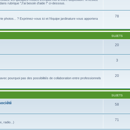
ns rubrique "J'ai besoin d'aide !" ci-dessous.
78
lerie photos... ? Exprimez-vous ici et l'équipe jardinature vous apportera
SUJETS
20
3
20
avec pourquoi pas des possibilités de collaboration entre professionnels
SUJETS
société
58
71
 radio...)