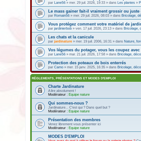
par
Lane56
» mer. 29 juil. 2026, 19:33 » dans
Les plantes
»
P
Le mass gainer fait-il vraiment grossir ou juste
par
Romain56
» mer. 29 juil. 2026, 08:03 » dans
Bricolage, dé
Vous protégez comment votre matériel de jardin
par
jardinierbob
» ven. 17 juil. 2026, 23:13 » dans
Bricolage, 
Les chats et la canicule
par
jardinature
» mer. 19 juil. 2006, 16:31 » dans
Nature, fo
Vos légumes du potager, vous les coupez avec
par
Lane56
» mar. 21 juil. 2026, 17:58 » dans
Bricolage, déco
Protection des poteaux de bois enterrés
par
Camo
» mer. 15 janv. 2025, 16:35 » dans
Bricolage, déco
RÈGLEMENTS, PRÉSENTATIONS ET MODES D'EMPLOI
Charte Jardinature
A lire absolument !
Modérateur :
Equipe nature
Qui sommes-nous ?
Jardinature... C'est qui ? Dans quel but ?
Modérateur :
Equipe nature
Présentation des membres
Venez librement vous présenter ici
Modérateur :
Equipe nature
MODES D'EMPLOI
Vous avez du mal à utiliser le forum ou la galerie photos ?
Con