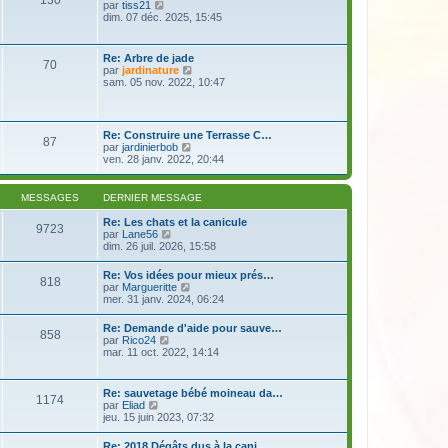
130
e
s
V
par
tiss21
r
r
a
o
dim. 07 déc. 2025, 15:45
m
n
g
i
e
i
e
r
s
e
l
s
Re: Arbre de jade
r
70
e
a
V
par
jardinature
m
d
g
o
sam. 05 nov. 2022, 10:47
e
e
e
i
s
r
r
s
n
l
a
i
e
g
Re: Construire une Terrasse C…
e
87
d
e
V
par
jardinierbob
r
e
o
ven. 28 janv. 2022, 20:44
m
r
i
e
n
r
s
i
l
s
MESSAGES
DERNIER MESSAGE
e
e
a
r
d
g
Re: Les chats et la canicule
m
9723
e
e
V
par
Lane56
e
r
o
dim. 26 juil. 2026, 15:58
s
n
i
s
i
r
a
Re: Vos idées pour mieux prés…
e
818
l
g
V
par
Margueritte
r
e
e
o
mer. 31 janv. 2024, 06:24
m
d
i
e
e
r
s
Re: Demande d'aide pour sauve…
r
858
l
s
V
par
Rico24
n
e
a
o
mar. 11 oct. 2022, 14:14
i
d
g
i
e
e
e
r
r
r
l
m
Re: sauvetage bébé moineau da…
n
1174
e
e
V
par
Eliad
i
d
s
o
jeu. 15 juin 2023, 07:32
e
e
s
i
r
r
a
r
m
Re: 2018 Dégâts dus à la cani…
n