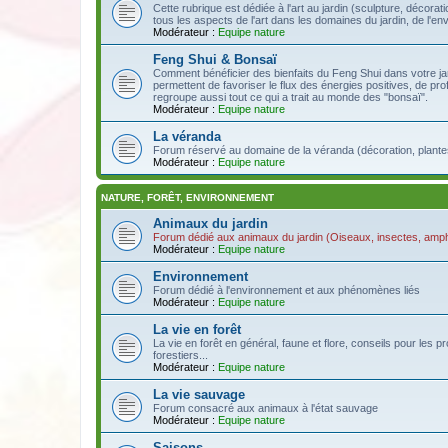
Cette rubrique est dédiée à l'art au jardin (sculpture, décoration
tous les aspects de l'art dans les domaines du jardin, de l'en
Modérateur :
Equipe nature
Feng Shui & Bonsaï
Comment bénéficier des bienfaits du Feng Shui dans votre jar
permettent de favoriser le flux des énergies positives, de pro
regroupe aussi tout ce qui a trait au monde des "bonsaï".
Modérateur :
Equipe nature
La véranda
Forum réservé au domaine de la véranda (décoration, plantes, 
Modérateur :
Equipe nature
NATURE, FORÊT, ENVIRONNEMENT
Animaux du jardin
Forum dédié aux animaux du jardin (Oiseaux, insectes, amphi
Modérateur :
Equipe nature
Environnement
Forum dédié à l'environnement et aux phénomènes liés
Modérateur :
Equipe nature
La vie en forêt
La vie en forêt en général, faune et flore, conseils pour le
forestiers...
Modérateur :
Equipe nature
La vie sauvage
Forum consacré aux animaux à l'état sauvage
Modérateur :
Equipe nature
Saisons