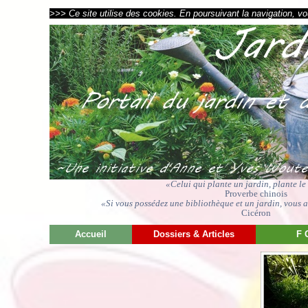
>>> Ce site utilise des cookies. En poursuivant la navigation, vou
«Celui qui plante un jardin, plante l
Proverbe chinois
«Si vous possédez une bibliothèque et un jardin, vous av
Cicéron
Accueil
Dossiers & Articles
F 