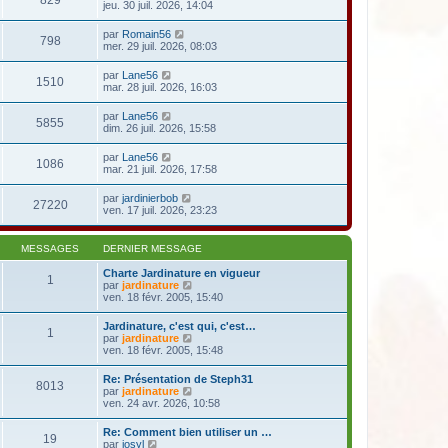
829
jeu. 30 juil. 2026, 14:04
par
Romain56
798
mer. 29 juil. 2026, 08:03
par
Lane56
1510
mar. 28 juil. 2026, 16:03
par
Lane56
5855
dim. 26 juil. 2026, 15:58
par
Lane56
1086
mar. 21 juil. 2026, 17:58
par
jardinierbob
27220
ven. 17 juil. 2026, 23:23
MESSAGES
DERNIER MESSAGE
Charte Jardinature en vigueur
1
V
par
jardinature
o
ven. 18 févr. 2005, 15:40
i
r
Jardinature, c'est qui, c'est…
1
l
V
par
jardinature
e
o
ven. 18 févr. 2005, 15:48
d
i
e
r
Re: Présentation de Steph31
r
8013
l
V
par
jardinature
n
e
o
ven. 24 avr. 2026, 10:58
i
d
i
e
e
r
r
Re: Comment bien utiliser un …
r
19
l
m
V
par
josyl
n