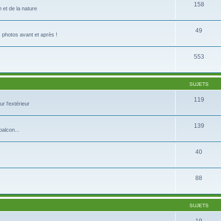
158
 et de la nature
49
s photos avant et après !
553
SUJETS
119
r l'extérieur
139
balcon...
40
88
SUJETS