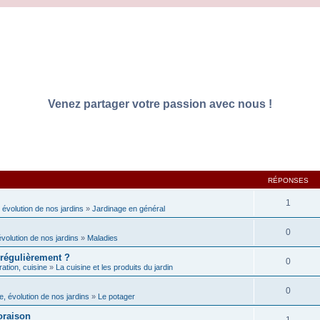
Venez partager votre passion avec nous !
RÉPONSES
1
 évolution de nos jardins
»
Jardinage en général
0
évolution de nos jardins
»
Maladies
 régulièrement ?
0
ation, cuisine
»
La cuisine et les produits du jardin
0
e, évolution de nos jardins
»
Le potager
loraison