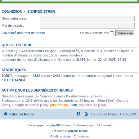
CONNEXION
•
S’ENREGISTRER
Nom d’utilisateur :
Mot de passe :
J’ai oublié mon mot de passe
Se souvenir de moi
QUI EST EN LIGNE
Au total il y a
422
utilisateurs en ligne : 3 enregistrés, 0 invisible et 419 invités (d’après le
nombre d’utilisateurs actifs ces 15 dernières minutes)
Le record du nombre d’utilisateurs en ligne est de
11086
, le mar. 22 juil. 2025, 15:34
STATISTIQUES
105971
messages •
8132
sujets •
2435
membres • Le membre enregistré le plus récent
est
LETRANGE
.
ACTIVITÉ SUR LES DERNIÈRES 24 HEURES
Nouveaux messages 0 • Nouveaux sujets 0 • utilisateur(s) arrivé(s) 0
6 utilisateurs et 1248 invités actifs sur les dernières 24 heures :
Bing [Bot]
,
Google
[Bot]
,
Google Adsense [Bot]
,
jardinature
,
Liam
,
Majestic-12 [Bot]
Index du forum
Heures au format
UTC+02:00
Développé par
phpBB
® Forum Software © phpBB Limited
Traduit par
phpBB-fr.com
Confidentialité
|
Conditions