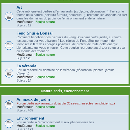
Art
Cette rubrique est dédiée à l'art au jardin (sculpture, décoration...), l'art sur le
thème de la nature (peinture à l'huile, aquarelle...), bref tous les aspects de l'art
dans les domaines du jardin, de l'environnement et de la nature.
Modérateur :
Equipe nature
Sujets :
19
Feng Shui & Bonsaï
Comment bénéficier des bienfaits du Feng Shui dans votre jardin, sur votre
terrasse ou sur votre balcon ? Les règles du Feng Shui permettent de
favoriser le flux des énergies positives, de profiter de toute cette énergie
bienfaisante qui vous entoure ! Cette section regroupe aussi tout ce qui a trait
au monde des "bonsaï".
Modérateur :
Equipe nature
Sujets :
28
La véranda
Forum réservé au domaine de la véranda (décoration, plantes, jardins
d'hiver...)
Modérateur :
Equipe nature
Sujets :
14
Nature, forêt, environnement
Animaux du jardin
Forum dédié aux animaux du jardin (Oiseaux, insectes, amphibiens...)
Modérateur :
Equipe nature
Sujets :
465
Environnement
Forum dédié à l'environnement et aux phénomènes liés
Modérateur :
Equipe nature
Sujets :
171