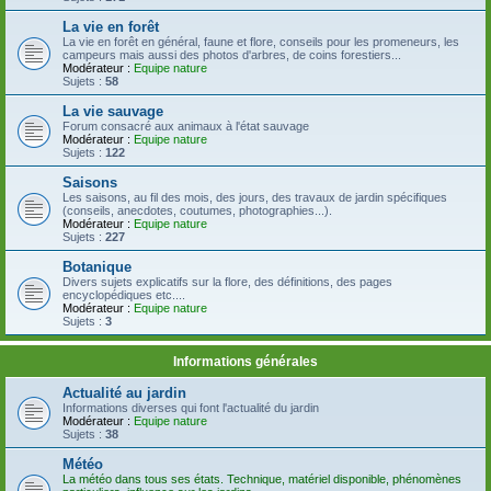
La vie en forêt
La vie en forêt en général, faune et flore, conseils pour les promeneurs, les
campeurs mais aussi des photos d'arbres, de coins forestiers...
Modérateur :
Equipe nature
Sujets :
58
La vie sauvage
Forum consacré aux animaux à l'état sauvage
Modérateur :
Equipe nature
Sujets :
122
Saisons
Les saisons, au fil des mois, des jours, des travaux de jardin spécifiques
(conseils, anecdotes, coutumes, photographies...).
Modérateur :
Equipe nature
Sujets :
227
Botanique
Divers sujets explicatifs sur la flore, des définitions, des pages
encyclopédiques etc....
Modérateur :
Equipe nature
Sujets :
3
Informations générales
Actualité au jardin
Informations diverses qui font l'actualité du jardin
Modérateur :
Equipe nature
Sujets :
38
Météo
La météo dans tous ses états. Technique, matériel disponible, phénomènes