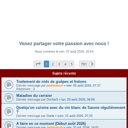
Venez partager votre passion avec nous !
Nous sommes le ven. 07 août 2026, 20:54
Page
1
sur
791
1
2
3
4
5
791
Suivante
…
Sujets récents
Traitement de nids de guêpes et frelons
Dernier message par
jardinature
«
mer. 05 août 2026, 07:37
Réponses :
1
Maladies du cerisier
Dernier message par
OrchisS
«
lun. 03 août 2026, 06:09
Quelqu'un cuisine avec du vin blanc de Savoie régulièrement
?
Dernier message par
Darla
«
sam. 01 août 2026, 07:25
A faire en ce moment (Début août 2026)
Dernier message par
jardinature
«
ven. 31 juil. 2026, 14:51