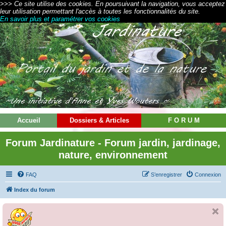
>>> Ce site utilise des cookies. En poursuivant la navigation, vous acceptez
leur utilisation permettant l'accès à toutes les fonctionnalités du site.
En savoir plus et paramétrer vos cookies
Accueil
Dossiers & Articles
F O R U M
Forum Jardinature - Forum jardin, jardinage,
nature, environnement
FAQ
S’enregistrer
Connexion
Index du forum