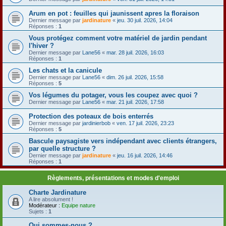
Arum en pot : feuilles qui jaunissent apres la floraison
Dernier message par
jardinature
«
jeu. 30 juil. 2026, 14:04
Réponses :
1
Vous protégez comment votre matériel de jardin pendant
l'hiver ?
Dernier message par
Lane56
«
mar. 28 juil. 2026, 16:03
Réponses :
1
Les chats et la canicule
Dernier message par
Lane56
«
dim. 26 juil. 2026, 15:58
Réponses :
5
Vos légumes du potager, vous les coupez avec quoi ?
Dernier message par
Lane56
«
mar. 21 juil. 2026, 17:58
Protection des poteaux de bois enterrés
Dernier message par
jardinierbob
«
ven. 17 juil. 2026, 23:23
Réponses :
5
Bascule paysagiste vers indépendant avec clients étrangers,
par quelle structure ?
Dernier message par
jardinature
«
jeu. 16 juil. 2026, 14:46
Réponses :
1
Règlements, présentations et modes d'emploi
Charte Jardinature
A lire absolument !
Modérateur :
Equipe nature
Sujets :
1
Qui sommes-nous ?