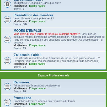
Jardinature... C'est qui ? Dans quel but ?
Modérateur :
Equipe nature
Sujets :
1
Présentation des membres
Venez librement vous présenter ici
Modérateur :
Equipe nature
Sujets :
987
MODES D'EMPLOI
Vous avez du mal à utiliser le forum ou la galerie photos ?
Consultez les
quelques modes d'emploi mis à votre disposition. N'hésitez pas à demander de
l'aide en nous soumettant vos questions dans rubrique "J'ai besoin d'aide !" ci-
dessous.
Modérateur :
Equipe nature
Sujets :
15
J'ai besoin d'aide !
Une difficulté rencontrée dans l'utilisation du forum, de la galerie photos... ?
Exprimez-vous ici et l'équipe jardinature vous apportera l'aide nécessaire.
Modérateur :
Equipe nature
Sujets :
78
Espace Professionnels
Pépinières
Adresses et présentations de pépinières
Modérateur :
Equipe nature
Sujets :
20
Promotions
Promotions diverses offertes aux membres du forum
Modérateur :
Equipe nature
Sujets :
3