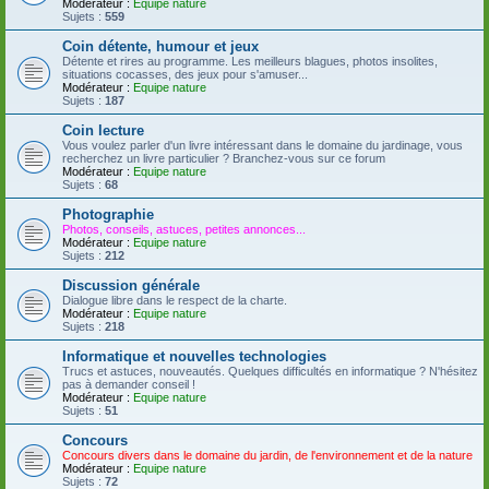
Modérateur :
Equipe nature
Sujets :
559
Coin détente, humour et jeux
Détente et rires au programme. Les meilleurs blagues, photos insolites,
situations cocasses, des jeux pour s'amuser...
Modérateur :
Equipe nature
Sujets :
187
Coin lecture
Vous voulez parler d'un livre intéressant dans le domaine du jardinage, vous
recherchez un livre particulier ? Branchez-vous sur ce forum
Modérateur :
Equipe nature
Sujets :
68
Photographie
Photos, conseils, astuces, petites annonces...
Modérateur :
Equipe nature
Sujets :
212
Discussion générale
Dialogue libre dans le respect de la charte.
Modérateur :
Equipe nature
Sujets :
218
Informatique et nouvelles technologies
Trucs et astuces, nouveautés. Quelques difficultés en informatique ? N'hésitez
pas à demander conseil !
Modérateur :
Equipe nature
Sujets :
51
Concours
Concours divers dans le domaine du jardin, de l'environnement et de la nature
Modérateur :
Equipe nature
Sujets :
72