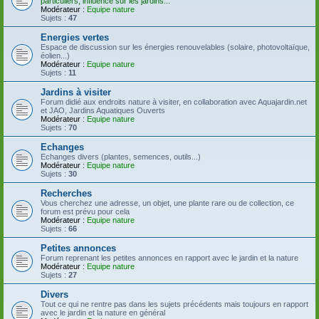
particuliers, influence sur les jardins...
Modérateur :
Equipe nature
Sujets :
47
Energies vertes
Espace de discussion sur les énergies renouvelables (solaire, photovoltaïque,
éolien...)
Modérateur :
Equipe nature
Sujets :
11
Jardins à visiter
Forum didié aux endroits nature à visiter, en collaboration avec Aquajardin.net
et JAO, Jardins Aquatiques Ouverts
Modérateur :
Equipe nature
Sujets :
70
Echanges
Echanges divers (plantes, semences, outils...)
Modérateur :
Equipe nature
Sujets :
30
Recherches
Vous cherchez une adresse, un objet, une plante rare ou de collection, ce
forum est prévu pour cela
Modérateur :
Equipe nature
Sujets :
66
Petites annonces
Forum reprenant les petites annonces en rapport avec le jardin et la nature
Modérateur :
Equipe nature
Sujets :
27
Divers
Tout ce qui ne rentre pas dans les sujets précédents mais toujours en rapport
avec le jardin et la nature en général