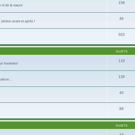
158
 et de la nature
49
s photos avant et après !
553
SUJETS
119
r l'extérieur
139
balcon...
40
88
SUJETS