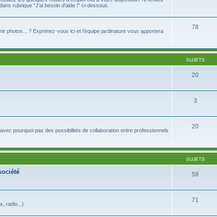
ns rubrique "J'ai besoin d'aide !" ci-dessous.
78
lerie photos... ? Exprimez-vous ici et l'équipe jardinature vous apportera
SUJETS
20
3
20
avec pourquoi pas des possibilités de collaboration entre professionnels
SUJETS
société
58
71
 radio...)