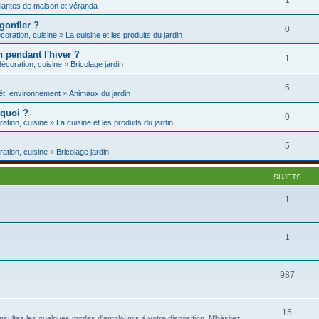
1
lantes de maison et véranda
 gonfler ?
0
coration, cuisine
»
La cuisine et les produits du jardin
 pendant l'hiver ?
1
décoration, cuisine
»
Bricolage jardin
5
rêt, environnement
»
Animaux du jardin
 quoi ?
0
ration, cuisine
»
La cuisine et les produits du jardin
5
ration, cuisine
»
Bricolage jardin
SUJETS
1
1
987
15
sultez les quelques modes d'emploi mis à votre disposition. N'hésitez