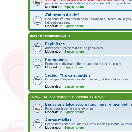
pas à demander de l'aide en nous soumettant vos questions da
Modérateur :
Equipe nature
J'ai besoin d'aide !
Une difficulté rencontrée dans l'utilisation du forum, de la ga
l'aide nécessaire.
Modérateur :
Equipe nature
ESPACE PROFESSIONNELS
Pépinières
Adresses et présentations de pépinières
Modérateur :
Equipe nature
Promotions
Promotions diverses offertes aux membres du forum
Modérateur :
Equipe nature
Secteur "Parcs et jardins"
Echanges d'expériences de chantiers, de trucs et astuces... 
!
Modérateur :
Equipe nature
ESPACE "MÉDIAS NATURE" (JOURNAUX, TV, RADIO)
Emissions télévisées nature - environnement - 
Forum sur les émissions favorites
Modérateur :
Equipe nature
Autres médias
Evénements "nature" sur les autres médias (cinéma, journaux,
Modérateur :
Equipe nature