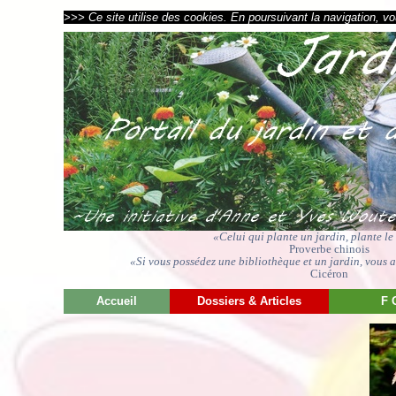
>>> Ce site utilise des cookies. En poursuivant la navigation, vou
«Celui qui plante un jardin, plante l
Proverbe chinois
«Si vous possédez une bibliothèque et un jardin, vous av
Cicéron
Accueil
Dossiers & Articles
F 