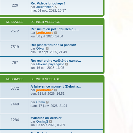
e
r
s
Re: Vidéos bricolage !
r
229
l
a
V
par
Juliettebrico
n
e
g
o
mar. 01 nov. 2022, 16:37
i
d
e
i
e
e
r
r
r
l
m
MESSAGES
DERNIER MESSAGE
n
e
e
i
d
s
Re: Arum en pot : feuilles qu…
e
2672
e
s
V
par
jardinature
r
r
a
o
jeu. 30 juil. 2026, 14:04
m
n
g
i
e
i
e
r
s
Re: plante fleur de la passion
e
7519
l
s
V
par
Olivgr
r
e
a
o
dim. 28 sept. 2025, 21:49
m
d
g
i
e
e
e
r
s
Re: recherche variété de camo…
r
767
l
s
V
par
Maxime.paysagiste
n
e
a
o
lun. 16 oct. 2023, 13:05
i
d
g
i
e
e
e
r
r
r
l
m
MESSAGES
DERNIER MESSAGE
n
e
e
i
d
s
A faire en ce moment (Début a…
e
5772
e
s
V
par
jardinature
r
r
a
o
ven. 31 juil. 2026, 14:51
m
n
g
i
e
i
e
r
s
V
par
Camo
e
7440
l
s
o
sam. 17 janv. 2026, 21:21
r
e
a
i
m
d
g
r
e
e
e
l
s
Maladies du cerisier
r
1284
e
s
V
par
OrchisS
n
d
a
o
lun. 03 août 2026, 06:09
i
e
g
i
e
r
e
r
r