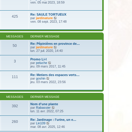
e
e
o
ven. 05 mai 2023, 18:59
i
d
s
i
e
e
s
r
r
r
a
l
m
Re: SAULE TORTUEUX
n
g
425
e
e
V
par
jardinature
i
e
d
s
o
ven. 08 sept. 2023, 17:48
e
e
s
i
r
r
a
r
m
n
g
l
e
i
e
e
s
MESSAGES
DERNIER MESSAGE
e
d
s
r
e
a
Re: Pépinières en province de…
m
50
r
g
V
par
jardinature
e
n
e
o
lun. 27 juil. 2020, 14:40
s
i
i
s
e
r
a
Promo Li-l
r
3
l
g
V
par
peluche
m
e
e
o
jeu. 09 mars 2017, 11:45
e
d
i
s
e
r
s
Re: Metiers des espaces verts…
r
111
l
a
V
par
goshin
n
e
g
o
jeu. 03 mars 2022, 23:56
i
d
e
i
e
e
r
r
r
l
m
n
e
e
MESSAGES
DERNIER MESSAGE
i
d
s
e
e
s
Nom d'une plante
r
392
r
a
V
par
Rabassier
m
n
g
o
lun. 11 avr. 2022, 07:25
e
i
e
i
s
e
r
s
Re: Jardinage : l'urine, un e…
r
260
l
a
V
par
Lin109
m
e
g
o
mar. 08 avr. 2025, 12:46
e
d
e
i
s