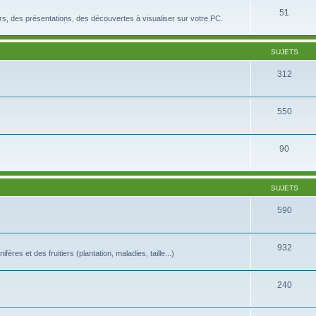
51
rs, des présentations, des découvertes à visualiser sur votre PC.
SUJETS
312
550
90
SUJETS
590
932
es et des fruitiers (plantation, maladies, taille...)
240