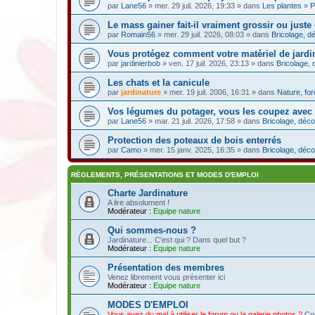
par
Lane56
» mer. 29 juil. 2026, 19:33 » dans
Les plantes
»
P
Le mass gainer fait-il vraiment grossir ou juste
par
Romain56
» mer. 29 juil. 2026, 08:03 » dans
Bricolage, dé
Vous protégez comment votre matériel de jardin
par
jardinierbob
» ven. 17 juil. 2026, 23:13 » dans
Bricolage, 
Les chats et la canicule
par
jardinature
» mer. 19 juil. 2006, 16:31 » dans
Nature, fo
Vos légumes du potager, vous les coupez avec
par
Lane56
» mar. 21 juil. 2026, 17:58 » dans
Bricolage, déco
Protection des poteaux de bois enterrés
par
Camo
» mer. 15 janv. 2025, 16:35 » dans
Bricolage, déco
RÈGLEMENTS, PRÉSENTATIONS ET MODES D'EMPLOI
Charte Jardinature
A lire absolument !
Modérateur :
Equipe nature
Qui sommes-nous ?
Jardinature... C'est qui ? Dans quel but ?
Modérateur :
Equipe nature
Présentation des membres
Venez librement vous présenter ici
Modérateur :
Equipe nature
MODES D'EMPLOI
Vous avez du mal à utiliser le forum ou la galerie photos ?
Con