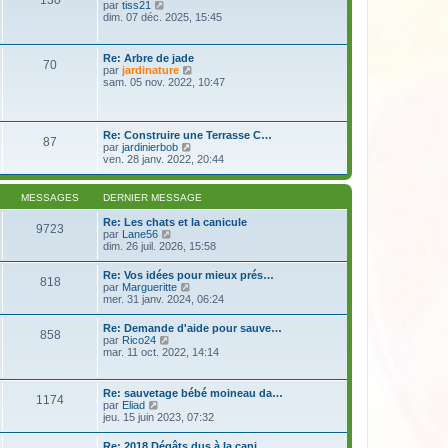
130
e
s
V
par
tiss21
r
r
a
o
dim. 07 déc. 2025, 15:45
m
n
g
i
e
i
e
r
s
e
l
s
Re: Arbre de jade
r
70
e
a
V
par
jardinature
m
d
g
o
sam. 05 nov. 2022, 10:47
e
e
e
i
s
r
r
s
n
l
a
i
e
g
Re: Construire une Terrasse C…
e
87
d
e
V
par
jardinierbob
r
e
o
ven. 28 janv. 2022, 20:44
m
r
i
e
n
r
s
i
l
s
MESSAGES
DERNIER MESSAGE
e
e
a
r
d
g
Re: Les chats et la canicule
m
9723
e
e
V
par
Lane56
e
r
o
dim. 26 juil. 2026, 15:58
s
n
i
s
i
r
a
Re: Vos idées pour mieux prés…
e
818
l
g
V
par
Margueritte
r
e
e
o
mer. 31 janv. 2024, 06:24
m
d
i
e
e
r
s
Re: Demande d'aide pour sauve…
r
858
l
s
V
par
Rico24
n
e
a
o
mar. 11 oct. 2022, 14:14
i
d
g
i
e
e
e
r
r
r
l
m
Re: sauvetage bébé moineau da…
n
1174
e
e
V
par
Eliad
i
d
s
o
jeu. 15 juin 2023, 07:32
e
e
s
i
r
r
a
r
m
Re: 2018 Dégâts dus à la cani…
n