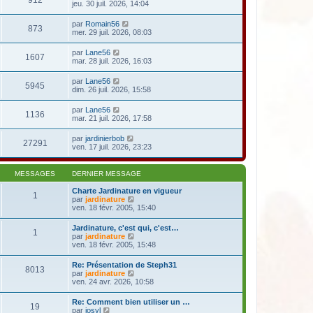
912
jeu. 30 juil. 2026, 14:04
par
Romain56
873
mer. 29 juil. 2026, 08:03
par
Lane56
1607
mar. 28 juil. 2026, 16:03
par
Lane56
5945
dim. 26 juil. 2026, 15:58
par
Lane56
1136
mar. 21 juil. 2026, 17:58
par
jardinierbob
27291
ven. 17 juil. 2026, 23:23
MESSAGES
DERNIER MESSAGE
Charte Jardinature en vigueur
1
V
par
jardinature
o
ven. 18 févr. 2005, 15:40
i
r
Jardinature, c'est qui, c'est…
1
l
V
par
jardinature
e
o
ven. 18 févr. 2005, 15:48
d
i
e
r
Re: Présentation de Steph31
r
8013
l
V
par
jardinature
n
e
o
ven. 24 avr. 2026, 10:58
i
d
i
e
e
r
r
Re: Comment bien utiliser un …
r
19
l
m
V
par
josyl
n