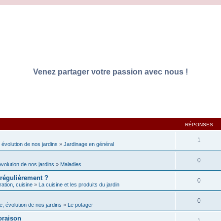
Venez partager votre passion avec nous !
RÉPONSES
1
 évolution de nos jardins
»
Jardinage en général
0
évolution de nos jardins
»
Maladies
 régulièrement ?
0
ation, cuisine
»
La cuisine et les produits du jardin
0
e, évolution de nos jardins
»
Le potager
loraison