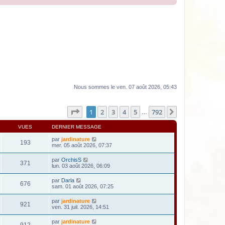
Nous sommes le ven. 07 août 2026, 05:43
Page
1
sur
792
1
2
3
4
5
792
Suivante
…
VUES
DERNIER MESSAGE
par
jardinature
193
mer. 05 août 2026, 07:37
par
OrchisS
371
lun. 03 août 2026, 06:09
par
Darla
676
sam. 01 août 2026, 07:25
par
jardinature
921
ven. 31 juil. 2026, 14:51
par
jardinature