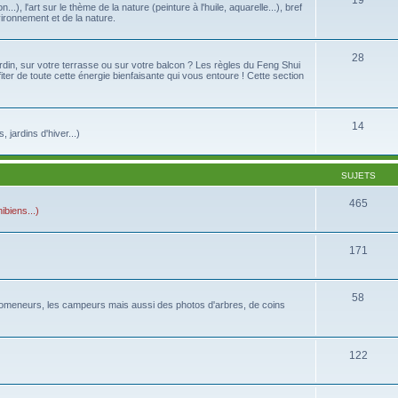
19
...), l'art sur le thème de la nature (peinture à l'huile, aquarelle...), bref
vironnement et de la nature.
28
din, sur votre terrasse ou sur votre balcon ? Les règles du Feng Shui
fiter de toute cette énergie bienfaisante qui vous entoure ! Cette section
14
jardins d'hiver...)
SUJETS
465
biens...)
171
58
s promeneurs, les campeurs mais aussi des photos d'arbres, de coins
122