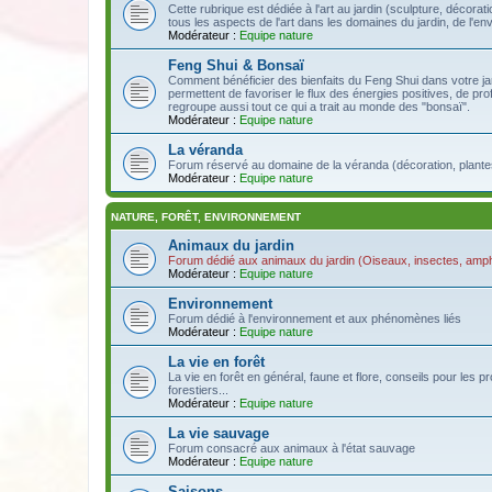
Cette rubrique est dédiée à l'art au jardin (sculpture, décoration
tous les aspects de l'art dans les domaines du jardin, de l'en
Modérateur :
Equipe nature
Feng Shui & Bonsaï
Comment bénéficier des bienfaits du Feng Shui dans votre jar
permettent de favoriser le flux des énergies positives, de pro
regroupe aussi tout ce qui a trait au monde des "bonsaï".
Modérateur :
Equipe nature
La véranda
Forum réservé au domaine de la véranda (décoration, plantes, 
Modérateur :
Equipe nature
NATURE, FORÊT, ENVIRONNEMENT
Animaux du jardin
Forum dédié aux animaux du jardin (Oiseaux, insectes, amphi
Modérateur :
Equipe nature
Environnement
Forum dédié à l'environnement et aux phénomènes liés
Modérateur :
Equipe nature
La vie en forêt
La vie en forêt en général, faune et flore, conseils pour le
forestiers...
Modérateur :
Equipe nature
La vie sauvage
Forum consacré aux animaux à l'état sauvage
Modérateur :
Equipe nature
Saisons