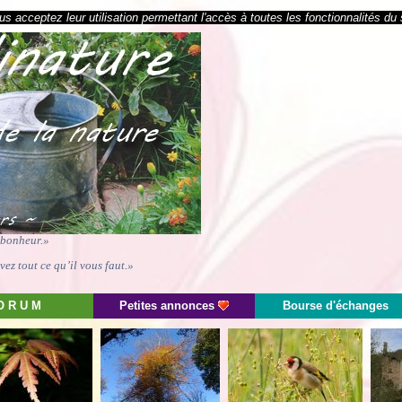
s acceptez leur utilisation permettant l'accès à toutes les fonctionnalités du 
e bonheur.»
ez tout ce qu’il vous faut.»
O R U M
Petites annonces
Bourse d'échanges