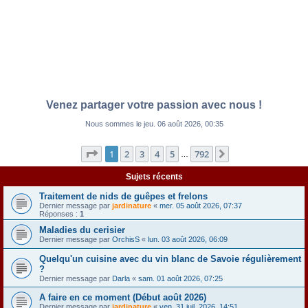
Venez partager votre passion avec nous !
Nous sommes le jeu. 06 août 2026, 00:35
Page
1
sur
792
1
2
3
4
5
792
Suivante
…
Sujets récents
Traitement de nids de guêpes et frelons
Dernier message par
jardinature
«
mer. 05 août 2026, 07:37
Réponses :
1
Maladies du cerisier
Dernier message par
OrchisS
«
lun. 03 août 2026, 06:09
Quelqu'un cuisine avec du vin blanc de Savoie régulièrement
?
Dernier message par
Darla
«
sam. 01 août 2026, 07:25
A faire en ce moment (Début août 2026)
Dernier message par
jardinature
«
ven. 31 juil. 2026, 14:51