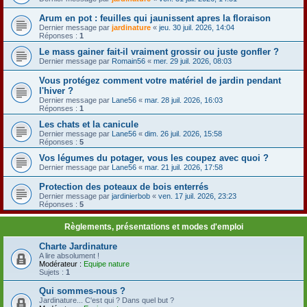
Arum en pot : feuilles qui jaunissent apres la floraison
Dernier message par
jardinature
«
jeu. 30 juil. 2026, 14:04
Réponses :
1
Le mass gainer fait-il vraiment grossir ou juste gonfler ?
Dernier message par
Romain56
«
mer. 29 juil. 2026, 08:03
Vous protégez comment votre matériel de jardin pendant
l'hiver ?
Dernier message par
Lane56
«
mar. 28 juil. 2026, 16:03
Réponses :
1
Les chats et la canicule
Dernier message par
Lane56
«
dim. 26 juil. 2026, 15:58
Réponses :
5
Vos légumes du potager, vous les coupez avec quoi ?
Dernier message par
Lane56
«
mar. 21 juil. 2026, 17:58
Protection des poteaux de bois enterrés
Dernier message par
jardinierbob
«
ven. 17 juil. 2026, 23:23
Réponses :
5
Règlements, présentations et modes d'emploi
Charte Jardinature
A lire absolument !
Modérateur :
Equipe nature
Sujets :
1
Qui sommes-nous ?
Jardinature... C'est qui ? Dans quel but ?