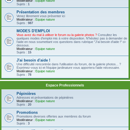
Modérateur :
Equipe nature
Sujets :
1
Présentation des membres
Venez librement vous présenter ici
Modérateur :
Equipe nature
Sujets :
987
MODES D'EMPLOI
Vous avez du mal à utiliser le forum ou la galerie photos ?
Consultez les
quelques modes d'emploi mis à votre disposition. N'hésitez pas à demander de
l'aide en nous soumettant vos questions dans rubrique "J'ai besoin d'aide !" ci-
dessous.
Modérateur :
Equipe nature
Sujets :
15
J'ai besoin d'aide !
Une difficulté rencontrée dans l'utilisation du forum, de la galerie photos... ?
Exprimez-vous ici et l'équipe jardinature vous apportera l'aide nécessaire.
Modérateur :
Equipe nature
Sujets :
78
Espace Professionnels
Pépinières
Adresses et présentations de pépinières
Modérateur :
Equipe nature
Sujets :
20
Promotions
Promotions diverses offertes aux membres du forum
Modérateur :
Equipe nature
Sujets :
3