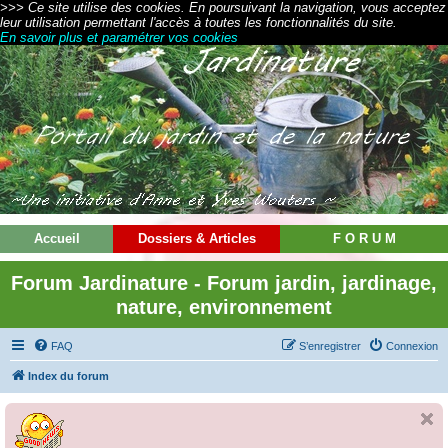
>>> Ce site utilise des cookies. En poursuivant la navigation, vous acceptez
leur utilisation permettant l'accès à toutes les fonctionnalités du site.
En savoir plus et paramétrer vos cookies
Accueil
Dossiers & Articles
F O R U M
Forum Jardinature - Forum jardin, jardinage,
nature, environnement
FAQ
S’enregistrer
Connexion
Index du forum