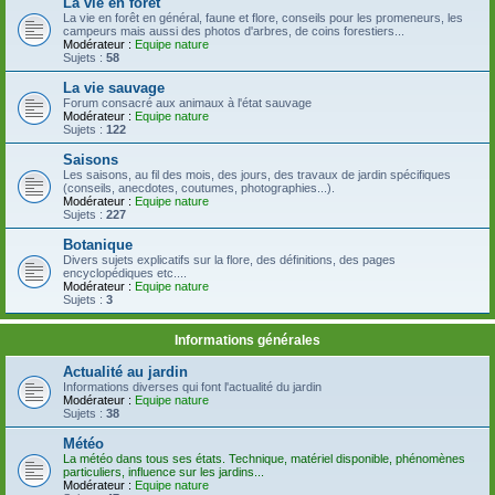
La vie en forêt
La vie en forêt en général, faune et flore, conseils pour les promeneurs, les
campeurs mais aussi des photos d'arbres, de coins forestiers...
Modérateur :
Equipe nature
Sujets :
58
La vie sauvage
Forum consacré aux animaux à l'état sauvage
Modérateur :
Equipe nature
Sujets :
122
Saisons
Les saisons, au fil des mois, des jours, des travaux de jardin spécifiques
(conseils, anecdotes, coutumes, photographies...).
Modérateur :
Equipe nature
Sujets :
227
Botanique
Divers sujets explicatifs sur la flore, des définitions, des pages
encyclopédiques etc....
Modérateur :
Equipe nature
Sujets :
3
Informations générales
Actualité au jardin
Informations diverses qui font l'actualité du jardin
Modérateur :
Equipe nature
Sujets :
38
Météo
La météo dans tous ses états. Technique, matériel disponible, phénomènes
particuliers, influence sur les jardins...
Modérateur :
Equipe nature