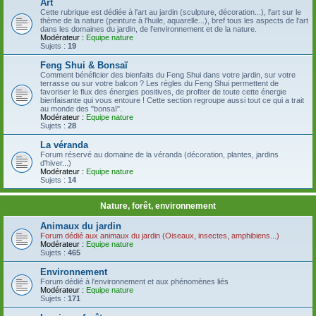
Art
Cette rubrique est dédiée à l'art au jardin (sculpture, décoration...), l'art sur le
thème de la nature (peinture à l'huile, aquarelle...), bref tous les aspects de l'art
dans les domaines du jardin, de l'environnement et de la nature.
Modérateur :
Equipe nature
Sujets :
19
Feng Shui & Bonsaï
Comment bénéficier des bienfaits du Feng Shui dans votre jardin, sur votre
terrasse ou sur votre balcon ? Les règles du Feng Shui permettent de
favoriser le flux des énergies positives, de profiter de toute cette énergie
bienfaisante qui vous entoure ! Cette section regroupe aussi tout ce qui a trait
au monde des "bonsaï".
Modérateur :
Equipe nature
Sujets :
28
La véranda
Forum réservé au domaine de la véranda (décoration, plantes, jardins
d'hiver...)
Modérateur :
Equipe nature
Sujets :
14
Nature, forêt, environnement
Animaux du jardin
Forum dédié aux animaux du jardin (Oiseaux, insectes, amphibiens...)
Modérateur :
Equipe nature
Sujets :
465
Environnement
Forum dédié à l'environnement et aux phénomènes liés
Modérateur :
Equipe nature
Sujets :
171