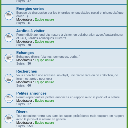
Sujets :
47
Energies vertes
Espace de discussion sur les énergies renouvelables (solaire, photovoltaïque,
éolien...)
Modérateur :
Equipe nature
Sujets :
11
Jardins à visiter
Forum didié aux endroits nature à visiter, en collaboration avec Aquajardin.net
et JAO, Jardins Aquatiques Ouverts
Modérateur :
Equipe nature
Sujets :
70
Echanges
Echanges divers (plantes, semences, outils...)
Modérateur :
Equipe nature
Sujets :
30
Recherches
Vous cherchez une adresse, un objet, une plante rare ou de collection, ce
forum est prévu pour cela
Modérateur :
Equipe nature
Sujets :
66
Petites annonces
Forum reprenant les petites annonces en rapport avec le jardin et la nature
Modérateur :
Equipe nature
Sujets :
27
Divers
Tout ce qui ne rentre pas dans les sujets précédents mais toujours en rapport
avec le jardin et la nature en général
Modérateur :
Equipe nature
Sujets :
559