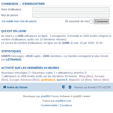
CONNEXION
•
S’ENREGISTRER
Nom d’utilisateur :
Mot de passe :
J’ai oublié mon mot de passe
Se souvenir de moi
QUI EST EN LIGNE
Au total il y a
1045
utilisateurs en ligne : 3 enregistrés, 0 invisible et 1042 invités (d’après le
nombre d’utilisateurs actifs ces 15 dernières minutes)
Le record du nombre d’utilisateurs en ligne est de
11086
, le mar. 22 juil. 2025, 15:34
STATISTIQUES
105970
messages •
8133
sujets •
2435
membres • Le membre enregistré le plus récent
est
LETRANGE
.
ACTIVITÉ SUR LES DERNIÈRES 24 HEURES
Nouveaux messages 2 • Nouveaux sujets 1 • utilisateur(s) arrivé(s) 0
7 utilisateurs et 1809 invités actifs sur les dernières 24 heures :
Bing [Bot]
,
Google
[Bot]
,
Google Adsense [Bot]
,
jardinature
,
laurent K
,
Majestic-12 [Bot]
,
Yahoo [Bot]
Index du forum
Heures au format
UTC+02:00
Développé par
phpBB
® Forum Software © phpBB Limited
Traduit par
phpBB-fr.com
Confidentialité
|
Conditions