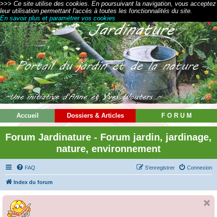
>>> Ce site utilise des cookies. En poursuivant la navigation, vous acceptez
leur utilisation permettant l'accès à toutes les fonctionnalités du site.
En savoir plus et paramétrer vos cookies
Accueil
Dossiers & Articles
F O R U M
Forum Jardinature - Forum jardin, jardinage,
nature, environnement
FAQ
S’enregistrer
Connexion
Index du forum