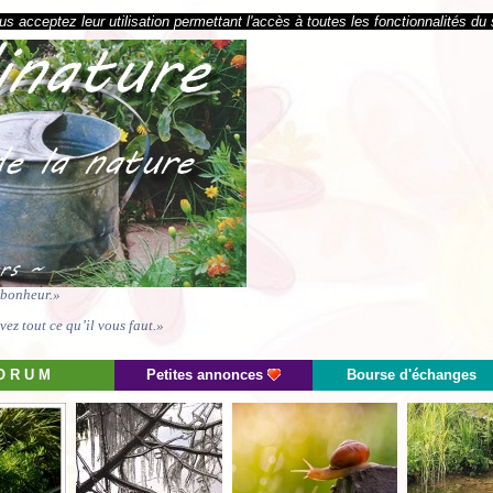
s acceptez leur utilisation permettant l'accès à toutes les fonctionnalités du 
e bonheur.»
ez tout ce qu’il vous faut.»
O R U M
Petites annonces
Bourse d'échanges