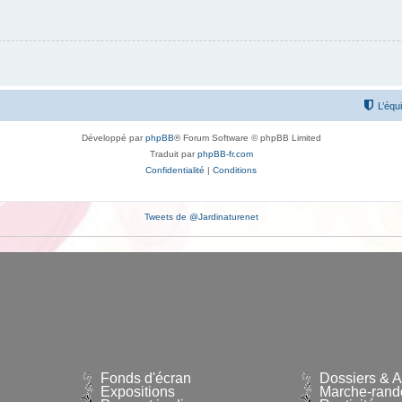
L’équ
Développé par
phpBB
® Forum Software © phpBB Limited
Traduit par
phpBB-fr.com
Confidentialité
|
Conditions
Tweets de @Jardinaturenet
Fonds d'écran
Dossiers & Ar
Expositions
Marche-rand