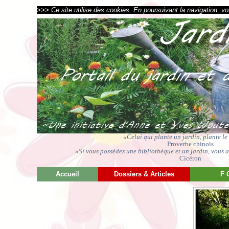
>>> Ce site utilise des cookies. En poursuivant la navigation, vou
«Celui qui plante un jardin, plante l
Proverbe chinois
«Si vous possédez une bibliothèque et un jardin, vous av
Cicéron
Accueil
Dossiers & Articles
F 