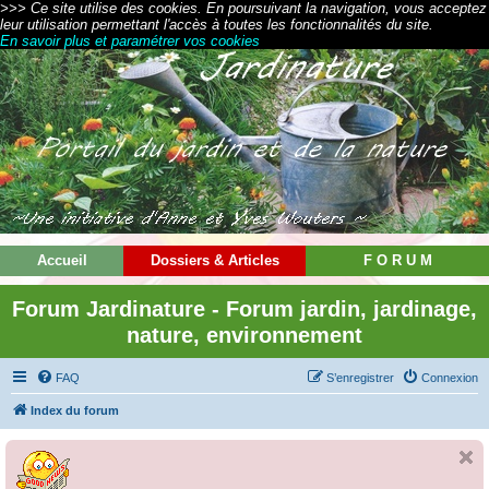
>>> Ce site utilise des cookies. En poursuivant la navigation, vous acceptez
leur utilisation permettant l'accès à toutes les fonctionnalités du site.
En savoir plus et paramétrer vos cookies
Accueil
Dossiers & Articles
F O R U M
Forum Jardinature - Forum jardin, jardinage,
nature, environnement
FAQ
S’enregistrer
Connexion
Index du forum