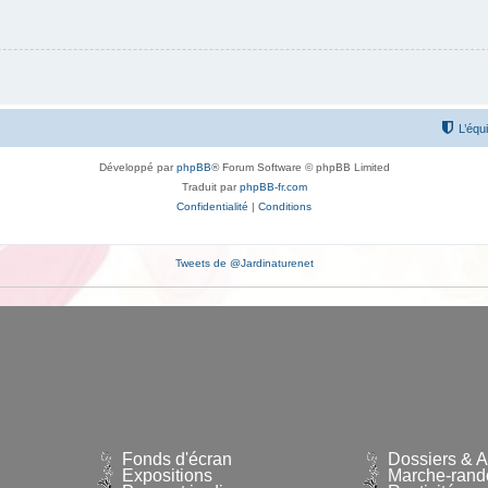
L’équ
Développé par
phpBB
® Forum Software © phpBB Limited
Traduit par
phpBB-fr.com
Confidentialité
|
Conditions
Tweets de @Jardinaturenet
Fonds d'écran
Dossiers & Ar
Expositions
Marche-rand