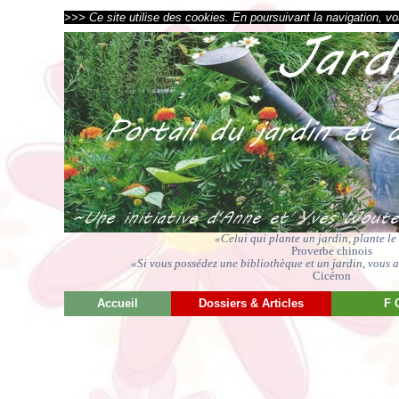
>>> Ce site utilise des cookies. En poursuivant la navigation, vou
«Celui qui plante un jardin, plante l
Proverbe chinois
«Si vous possédez une bibliothèque et un jardin, vous av
Cicéron
Accueil
Dossiers & Articles
F 