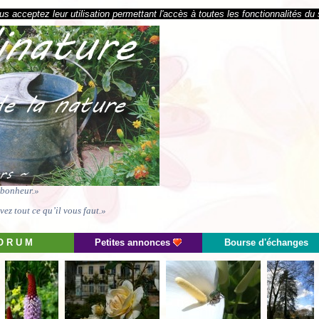
s acceptez leur utilisation permettant l'accès à toutes les fonctionnalités du 
e bonheur.»
ez tout ce qu’il vous faut.»
O R U M
Petites annonces
Bourse d'échanges