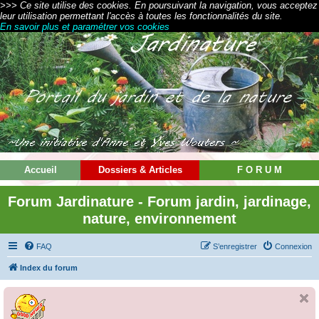
>>> Ce site utilise des cookies. En poursuivant la navigation, vous acceptez
leur utilisation permettant l'accès à toutes les fonctionnalités du site.
En savoir plus et paramétrer vos cookies
Accueil
Dossiers & Articles
F O R U M
Forum Jardinature - Forum jardin, jardinage,
nature, environnement
FAQ
S’enregistrer
Connexion
Index du forum