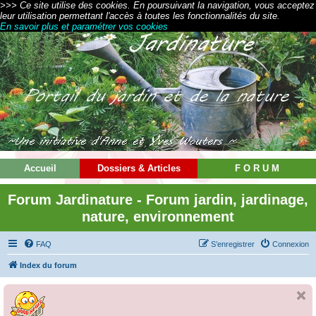
>>> Ce site utilise des cookies. En poursuivant la navigation, vous acceptez
leur utilisation permettant l'accès à toutes les fonctionnalités du site.
En savoir plus et paramétrer vos cookies
Accueil
Dossiers & Articles
F O R U M
Forum Jardinature - Forum jardin, jardinage,
nature, environnement
FAQ
S’enregistrer
Connexion
Index du forum