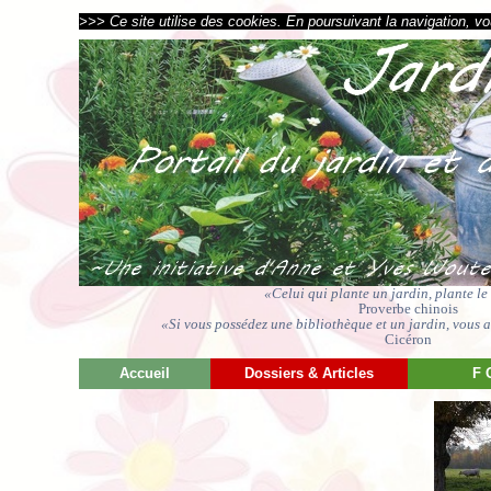
>>> Ce site utilise des cookies. En poursuivant la navigation, vou
«Celui qui plante un jardin, plante l
Proverbe chinois
«Si vous possédez une bibliothèque et un jardin, vous av
Cicéron
Accueil
Dossiers & Articles
F 