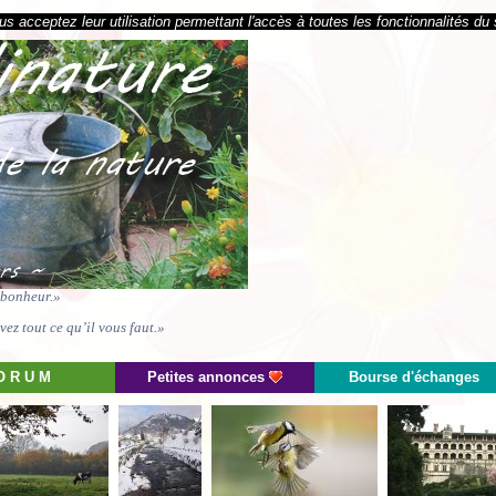
s acceptez leur utilisation permettant l'accès à toutes les fonctionnalités du 
e bonheur.»
ez tout ce qu’il vous faut.»
O R U M
Petites annonces
Bourse d'échanges